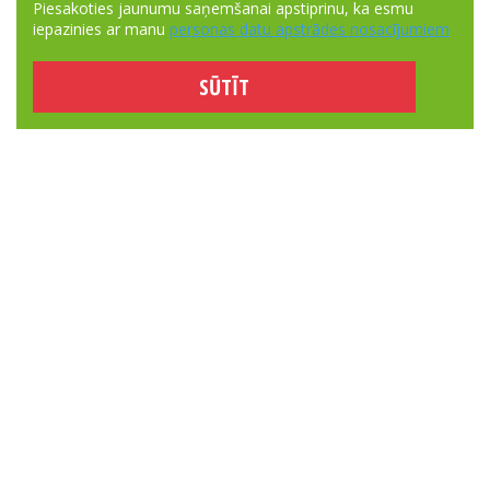
Piesakoties jaunumu saņemšanai apstiprinu, ka esmu
iepazinies ar manu
personas datu apstrādes nosacījumiem