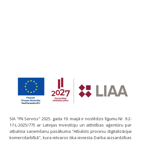
SIA "FN Serviss" 2025. gada 19. maijā ir noslēdzis līgumu Nr. 9.2-
17-L-2025/775 ar Latvijas Investīciju un attīstības aģentūru par
atbalsta saņemšanu pasākuma "Atbalsts procesu digitalizācijai
komercdarbībā", kura ietvaros tika ieviesta Darba aizsardzības