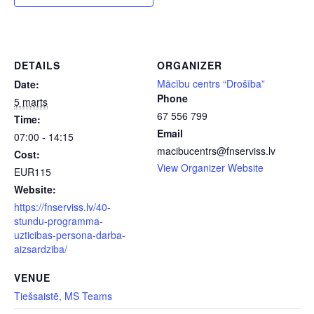
DETAILS
ORGANIZER
Mācību centrs “Drošība”
Date:
Phone
5 marts
67 556 799
Time:
Email
07:00 - 14:15
macibucentrs@fnserviss.lv
Cost:
View Organizer Website
EUR115
Website:
https://fnserviss.lv/40-
stundu-programma-
uzticibas-persona-darba-
aizsardziba/
VENUE
Tiešsaistē, MS Teams