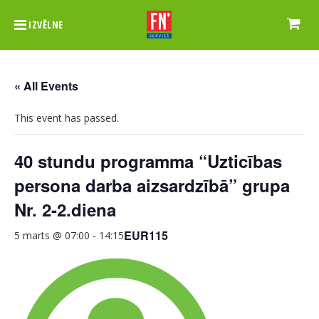
IZVĒLNE
« All Events
This event has passed.
40 stundu programma “Uzticības
persona darba aizsardzībā” grupa
Nr. 2-2.diena
EUR115
5 marts @ 07:00
-
14:15