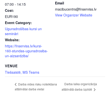
Email
07:00 - 14:15
macibucentrs@fnserviss.lv
Cost:
View Organizer Website
EUR190
Event Category:
Ugunsdrošības kursi un
semināri
Website:
https://fnserviss.lv/kursi-
160-stundas-ugunsdrosiba-
un-aizsardziba/
VENUE
Tiešsaistē, MS Teams
Darba laika organizācija
Darba vides risku noteikšana
attālinātai darba vietai
attālinātā darba izpildē