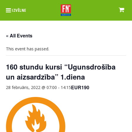
IZVĒLNE
« All Events
This event has passed.
160 stundu kursi “Ugunsdrošība
un aizsardzība” 1.diena
EUR190
28 februāris, 2022 @ 07:00
-
14:15