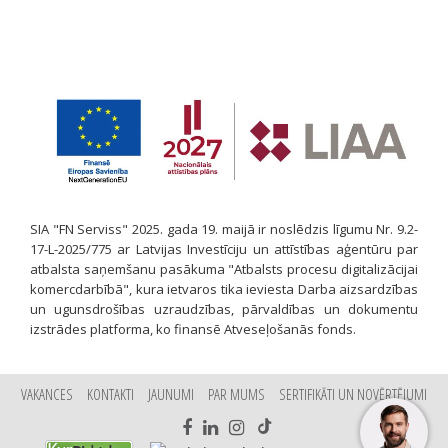
SIA "FN Serviss" 2025. gada 19. maijā ir noslēdzis līgumu Nr. 9.2-
17-L-2025/775 ar Latvijas Investīciju un attīstības aģentūru par
atbalsta saņemšanu pasākuma "Atbalsts procesu digitalizācijai
komercdarbībā", kura ietvaros tika ieviesta Darba aizsardzības
un ugunsdrošības uzraudzības, pārvaldības un dokumentu
izstrādes platforma, ko finansē Atveseļošanās fonds.
VAKANCES
KONTAKTI
JAUNUMI
PAR MUMS
SERTIFIKĀTI UN NOVĒRTĒJUMI