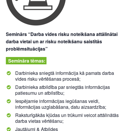
Seminārs “Darba vides risku noteikšana attālinātai
darba vietai un ar risku noteikšanu saistītās
problēmsituācijas”
Semināra tēmas:
Darbinieka sniegtā informācija kā pamats darba
vides risku vērtēšanas procesā;
Darbinieka atbildība par sniegtās informācijas
patiesumu un atbilstību;
Iespējamie informācijas iegūšanas veidi,
informācijas uzglabāšana, datu aizsardzība;
Raksturīgākās kļūdas un trūkumi veicot attālinātās
darba vietas vērtēšanu;
Jautājumi & Atbildes