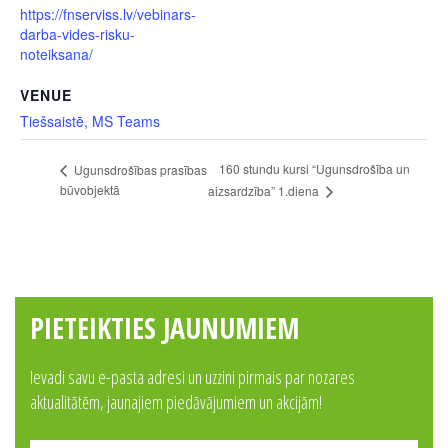
https://fnserviss.lv/vebinars-
darba-vides-risku-
noteiksana/
VENUE
Tiešsaistē, MS Teams
160 stundu kursi “Ugunsdrošība un
Ugunsdrošības prasības
būvobjektā
aizsardzība” 1.diena
PIETEIKTIES JAUNUMIEM
Ievadi savu e-pasta adresi un uzzini pirmais par nozares
aktualitātēm, jaunajiem piedāvājumiem un akcijām!