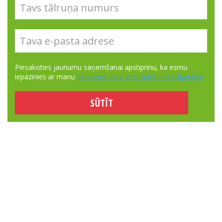
Piesakoties jaunumu saņemšanai apstiprinu, ka esmu
iepazinies ar manu
personas datu apstrādes nosacījumiem