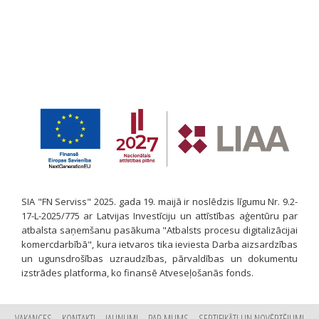
SIA "FN Serviss" 2025. gada 19. maijā ir noslēdzis līgumu Nr. 9.2-
17-L-2025/775 ar Latvijas Investīciju un attīstības aģentūru par
atbalsta saņemšanu pasākuma "Atbalsts procesu digitalizācijai
komercdarbībā", kura ietvaros tika ieviesta Darba aizsardzības
un ugunsdrošības uzraudzības, pārvaldības un dokumentu
izstrādes platforma, ko finansē Atveseļošanās fonds.
VAKANCES
KONTAKTI
JAUNUMI
PAR MUMS
SERTIFIKĀTI UN NOVĒRTĒJUMI