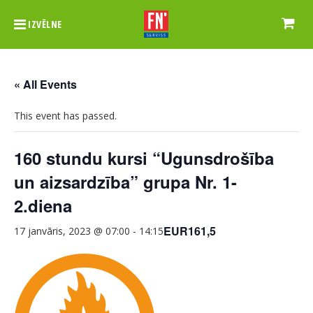
IZVĒLNE
« All Events
This event has passed.
160 stundu kursi “Ugunsdrošība
un aizsardzība” grupa Nr. 1-
2.diena
EUR161,5
17 janvāris, 2023 @ 07:00
-
14:15