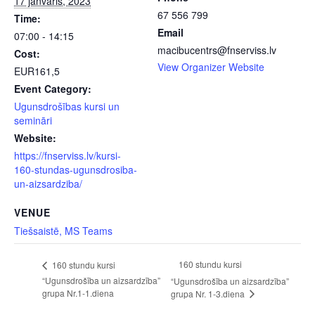
17 janvāris, 2023
67 556 799
Time:
Email
07:00 - 14:15
macibucentrs@fnserviss.lv
Cost:
View Organizer Website
EUR161,5
Event Category:
Ugunsdrošības kursi un
semināri
Website:
https://fnserviss.lv/kursi-
160-stundas-ugunsdrosiba-
un-aizsardziba/
VENUE
Tiešsaistē, MS Teams
160 stundu kursi
160 stundu kursi
“Ugunsdrošība un aizsardzība”
“Ugunsdrošība un aizsardzība”
grupa Nr.1-1.diena
grupa Nr. 1-3.diena