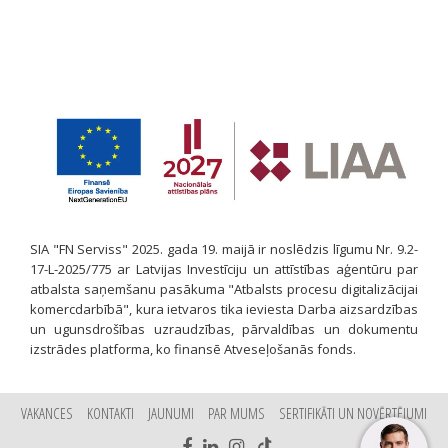
SIA "FN Serviss" 2025. gada 19. maijā ir noslēdzis līgumu Nr. 9.2-
17-L-2025/775 ar Latvijas Investīciju un attīstības aģentūru par
atbalsta saņemšanu pasākuma "Atbalsts procesu digitalizācijai
komercdarbībā", kura ietvaros tika ieviesta Darba aizsardzības
un ugunsdrošības uzraudzības, pārvaldības un dokumentu
izstrādes platforma, ko finansē Atveseļošanās fonds.
VAKANCES
KONTAKTI
JAUNUMI
PAR MUMS
SERTIFIKĀTI UN NOVĒRTĒJUMI