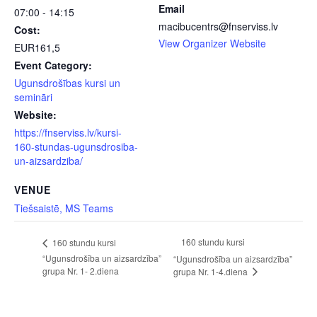
Email
07:00 - 14:15
macibucentrs@fnserviss.lv
Cost:
View Organizer Website
EUR161,5
Event Category:
Ugunsdrošības kursi un
semināri
Website:
https://fnserviss.lv/kursi-
160-stundas-ugunsdrosiba-
un-aizsardziba/
VENUE
Tiešsaistē, MS Teams
160 stundu kursi
160 stundu kursi
“Ugunsdrošība un aizsardzība”
“Ugunsdrošība un aizsardzība”
grupa Nr. 1- 2.diena
grupa Nr. 1-4.diena