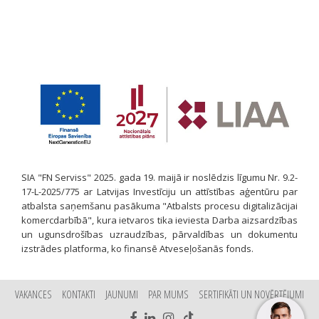
SIA "FN Serviss" 2025. gada 19. maijā ir noslēdzis līgumu Nr. 9.2-
17-L-2025/775 ar Latvijas Investīciju un attīstības aģentūru par
atbalsta saņemšanu pasākuma "Atbalsts procesu digitalizācijai
komercdarbībā", kura ietvaros tika ieviesta Darba aizsardzības
un ugunsdrošības uzraudzības, pārvaldības un dokumentu
izstrādes platforma, ko finansē Atveseļošanās fonds.
VAKANCES
KONTAKTI
JAUNUMI
PAR MUMS
SERTIFIKĀTI UN NOVĒRTĒJUMI