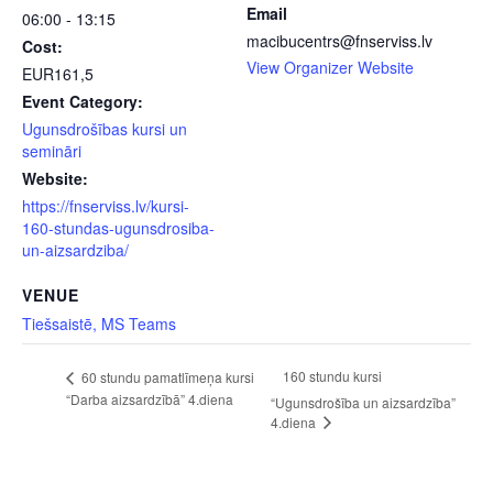
Email
06:00 - 13:15
macibucentrs@fnserviss.lv
Cost:
View Organizer Website
EUR161,5
Event Category:
Ugunsdrošības kursi un
semināri
Website:
https://fnserviss.lv/kursi-
160-stundas-ugunsdrosiba-
un-aizsardziba/
VENUE
Tiešsaistē, MS Teams
160 stundu kursi
60 stundu pamatlīmeņa kursi
“Darba aizsardzībā” 4.diena
“Ugunsdrošība un aizsardzība”
4.diena