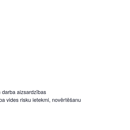
m darba aizsardzības
a vides risku ietekmi, novērtēšanu