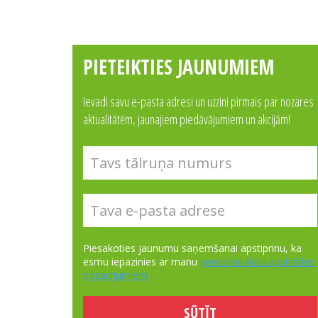
PIETEIKTIES JAUNUMIEM
Ievadi savu e-pasta adresi un uzzini pirmais par nozares
aktualitātēm, jaunajiem piedāvājumiem un akcijām!
Piesakoties jaunumu saņemšanai apstiprinu, ka
esmu iepazinies ar manu
personas datu apstrādes
nosacījumiem