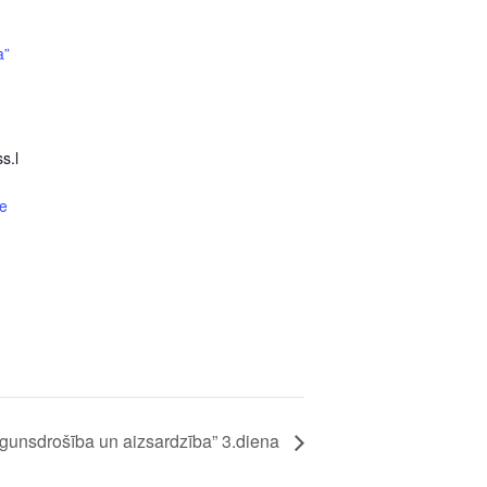
a”
s.l
e
Ugunsdrošība un aizsardzība” 3.diena