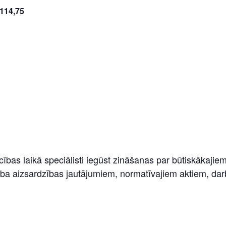
114,75
bas laikā speciālisti iegūst zināšanas par būtiskākajie
ba aizsardzības jautājumiem, normatīvajiem aktiem, darb