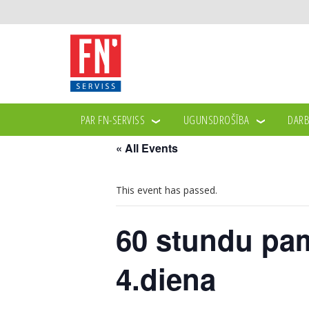
PAR FN-SERVISS
UGUNSDROŠĪBA
DARB
« All Events
This event has passed.
60 stundu pam
4.diena