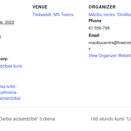
VENUE
ORGANIZER
Tiešsaistē, MS Teams
Mācību centrs “Drošīb
Phone
is, 2022
67 556 799
Email
5
macibucentrs@fnservis
v
View Organizer Websit
ory:
dzības kursi
iss.lv/60-
atlimena-
aizsardziba/
Darba aizsardzībā” 3.diena
160 stundu kursi “