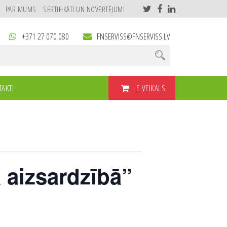
PAR MUMS
SERTIFIKĀTI UN NOVĒRTĒJUMI
+371 27 070 080
FNSERVISS@FNSERVISS.LV
E-VEIKALS
AKTI
 aizsardzībā”