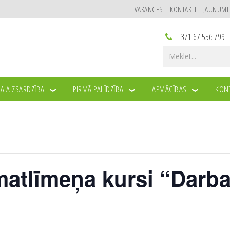
VAKANCES
KONTAKTI
JAUNUMI
+371 67 556 799
A AIZSARDZĪBA
PIRMĀ PALĪDZĪBA
APMĀCĪBAS
KONT
atlīmeņa kursi “Darba