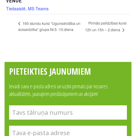
VENUE
Tiešsaistē, MS Teams
Pirmās palīdzības kursi
160 stundu kursi “Ugunsdrošība un
aizsardzība” grupa Nr.5 -10.diena
12h un 15h – 2.diena
PIETEIKTIES JAUNUMIEM
Ievadi savu e-pasta adresi un uzzini pirmais par nozares
aktualitātēm, jaunajiem piedāvājumiem un akcijām!