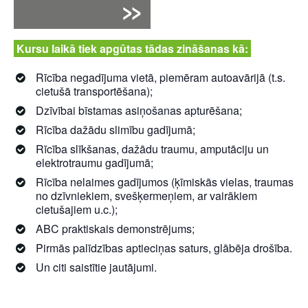
Kursu laikā tiek apgūtas tādas zināšanas kā:
Rīcība negadījuma vietā, piemēram autoavārijā (t.s.
cietušā transportēšana);
Dzīvībai bīstamas asiņošanas apturēšana;
Rīcība dažādu slimību gadījumā;
Rīcība slīkšanas, dažādu traumu, amputāciju un
elektrotraumu gadījumā;
Rīcība nelaimes gadījumos (ķīmiskās vielas, traumas
no dzīvniekiem, svešķermeņiem, ar vairākiem
cietušajiem u.c.);
ABC praktiskais demonstrējums;
Pirmās palīdzības aptieciņas saturs, glābēja drošība.
Un citi saistītie jautājumi.