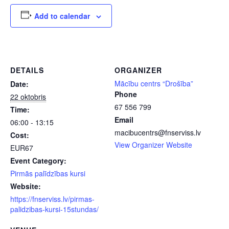
Add to calendar
DETAILS
ORGANIZER
Mācību centrs “Drošība”
Date:
Phone
22 oktobris
67 556 799
Time:
Email
06:00 - 13:15
macibucentrs@fnserviss.lv
Cost:
View Organizer Website
EUR67
Event Category:
Pirmās palīdzības kursi
Website:
https://fnserviss.lv/pirmas-
palidzibas-kursi-15stundas/