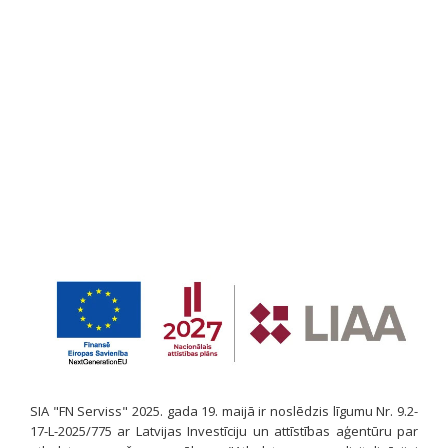
SIA "FN Serviss" 2025. gada 19. maijā ir noslēdzis līgumu Nr. 9.2-
17-L-2025/775 ar Latvijas Investīciju un attīstības aģentūru par