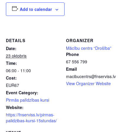
Add to calendar
DETAILS
ORGANIZER
Mācību centrs “Drošība”
Date:
Phone
23 oktobris
67 556 799
Time:
Email
06:00 - 11:00
macibucentrs@fnserviss.lv
Cost:
View Organizer Website
EUR67
Event Category:
Pirmās palīdzības kursi
Website:
https://fnserviss.lv/pirmas-
palidzibas-kursi-15stundas/