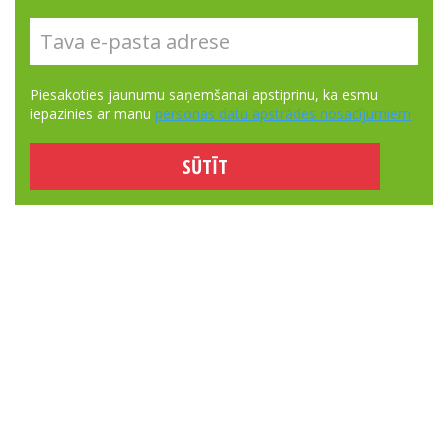
Piesakoties jaunumu saņemšanai apstiprinu, ka esmu
iepazinies ar manu
personas datu apstrādes nosacījumiem