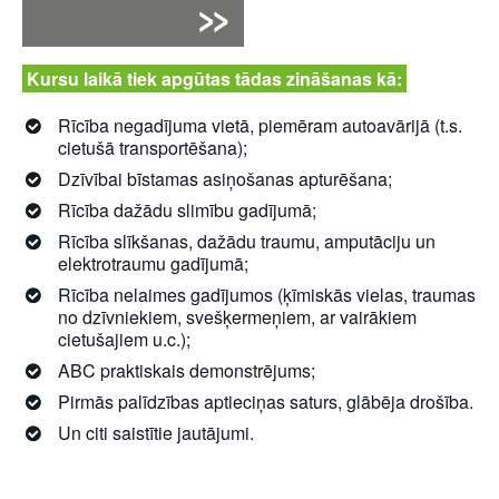
Kursu laikā tiek apgūtas tādas zināšanas kā:
Rīcība negadījuma vietā, piemēram autoavārijā (t.s.
cietušā transportēšana);
Dzīvībai bīstamas asiņošanas apturēšana;
Rīcība dažādu slimību gadījumā;
Rīcība slīkšanas, dažādu traumu, amputāciju un
elektrotraumu gadījumā;
Rīcība nelaimes gadījumos (ķīmiskās vielas, traumas
no dzīvniekiem, svešķermeņiem, ar vairākiem
cietušajiem u.c.);
ABC praktiskais demonstrējums;
Pirmās palīdzības aptieciņas saturs, glābēja drošība.
Un citi saistītie jautājumi.