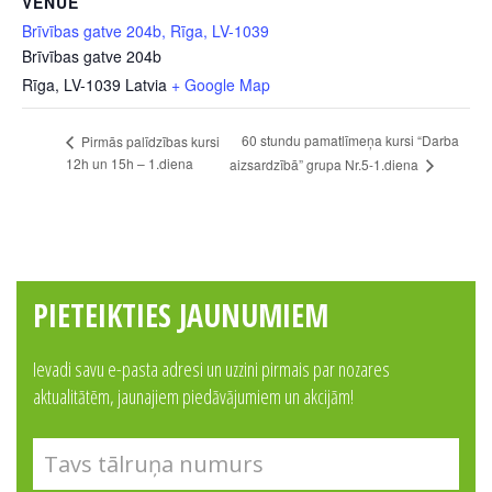
VENUE
Brīvības gatve 204b, Rīga, LV-1039
Brīvības gatve 204b
Rīga
,
LV-1039
Latvia
+ Google Map
60 stundu pamatlīmeņa kursi “Darba
Pirmās palīdzības kursi
12h un 15h – 1.diena
aizsardzībā” grupa Nr.5-1.diena
PIETEIKTIES JAUNUMIEM
Ievadi savu e-pasta adresi un uzzini pirmais par nozares
aktualitātēm, jaunajiem piedāvājumiem un akcijām!