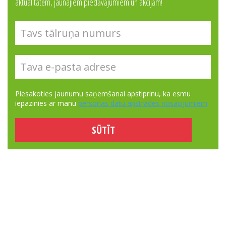
aktualitātēm, jaunajiem piedāvājumiem un akcijām!
Piesakoties jaunumu saņemšanai apstiprinu, ka esmu
iepazinies ar manu
personas datu apstrādes nosacījumiem