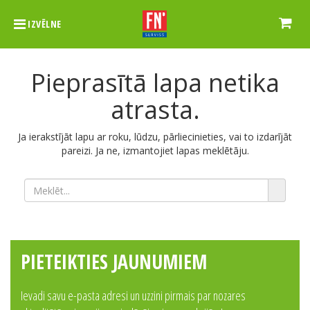
IZVĒLNE
Pieprasītā lapa netika
atrasta.
Ja ierakstījāt lapu ar roku, lūdzu, pārliecinieties, vai to izdarījāt
pareizi. Ja ne, izmantojiet lapas meklētāju.
PIETEIKTIES JAUNUMIEM
Ievadi savu e-pasta adresi un uzzini pirmais par nozares