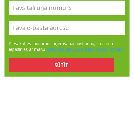
Piesakoties jaunumu saņemšanai apstiprinu, ka esmu
iepazinies ar manu
personas datu apstrādes nosacījumiem