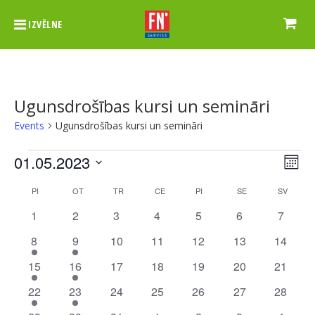
IZVĒLNE
Ugunsdrošības kursi un semināri
Events
Ugunsdrošības kursi un semināri
Events
Vie
Ev
01.05.2023
Month
Vi
Nav
Select
Calendar
PI
PIRMDIEN
OT
OTRDIEN
TR
TREŠDIEN
CE
CETURTDIEN
PI
PIEKTDIEN
SE
SESTDIEN
SV
SVĒTD
Na
date.
of
0
0
0
0
0
0
0
1
2
3
4
5
6
7
events
events
events
events
events
events
events
Events
1
1
0
0
0
0
0
8
9
10
11
12
13
14
event
event
events
events
events
events
events
1
1
0
0
0
0
0
15
16
17
18
19
20
21
event
event
events
events
events
events
events
1
1
0
0
0
0
0
22
23
24
25
26
27
28
event
event
events
events
events
events
events