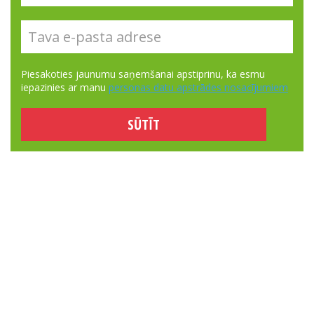
Piesakoties jaunumu saņemšanai apstiprinu, ka esmu
iepazinies ar manu
personas datu apstrādes nosacījumiem