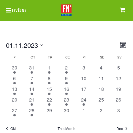
IZVĒLNE
Events
Vie
Ev
01.11.2023
Month
Vi
Nav
Select
Calendar
PI
PIRMDIEN
OT
OTRDIEN
TR
TREŠDIEN
CE
CETURTDIEN
PI
PIEKTDIEN
SE
SESTDIEN
SV
SVĒTD
Na
date.
of
1
1
1
1
0
0
0
30
31
1
2
3
4
5
event
event
event
event
events
events
events
Events
1
1
1
1
0
0
0
6
7
8
9
10
11
12
event
event
event
event
events
events
events
1
2
1
1
0
0
0
13
14
15
16
17
18
19
event
events
event
event
events
events
events
0
1
1
2
1
0
0
20
21
22
23
24
25
26
events
event
event
events
event
events
events
1
1
0
0
0
0
0
27
28
29
30
1
2
3
event
event
events
events
events
events
events
Okt
This Month
Dec