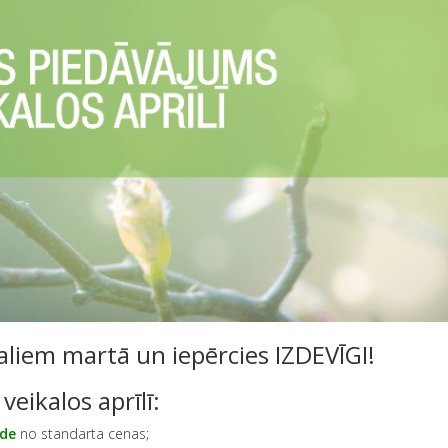
liem martā un iepērcies IZDEVĪGI!
eikalos aprīlī:
id
e
no standarta cenas;