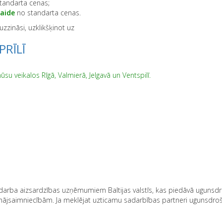
tandarta cenas;
aid
e
no standarta cenas.
zzināsi, uzklikšķinot uz
RĪLĪ
u veikalos Rīgā, Valmierā, Jelgavā un Ventspilī.
darba aizsardzības uzņēmumiem Baltijas valstīs, kas piedāvā ugunsd
jsaimniecībām. Ja meklējat uzticamu sadarbības partneri ugunsdro