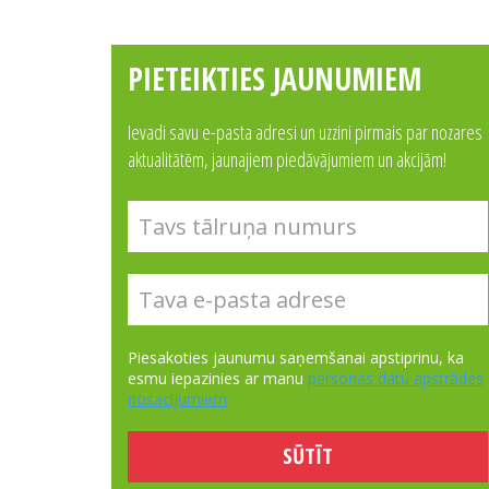
PIETEIKTIES JAUNUMIEM
Ievadi savu e-pasta adresi un uzzini pirmais par nozares
aktualitātēm, jaunajiem piedāvājumiem un akcijām!
Piesakoties jaunumu saņemšanai apstiprinu, ka
esmu iepazinies ar manu
personas datu apstrādes
nosacījumiem