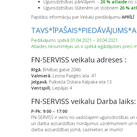
Ugunsdzēsības pārklājiem -
20
% atlaid
e
no s
Ugunsdzēsības šļūtenēm un stobriem
20
% atl
Papildus informāciju par Veikalu piedāvājumu
APRĪLĪ
u
TAVS*ĪPAŠAIS*PIEDĀVĀJUMS*AP
Piedāvājums spēkā 01.04.2021 – 30.04.2021.
Atlaides nesummējas un ir spēkā iegādājoties preci mūs
FN-SERVISS veikalu adreses :
Rīgā
, Brīvības gatve 204b
Valmierā
, Leona Paegles iela 47
Jelgavā
, Pulkveža Oskara Kalpaka iela 13
Ventspilī,
Liepājas 4
FN-SERVISS veikalu Darba laiks:
P-Pk: 9:00 – 17:00
FN-SERVISS ir viens no vadošajiem ugunsdrošības un 
un darba aizsardzības risinājumus uzņēmumiem un mā
darba aizsardzības jomā, sazinieties ar mums!