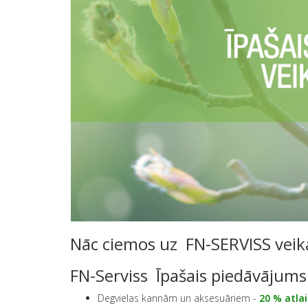
Nāc ciemos uz FN-SERVISS veika
FN-Serviss Īpašais piedāvājums v
Degvielas kannām un aksesuāriem -
20
% atla