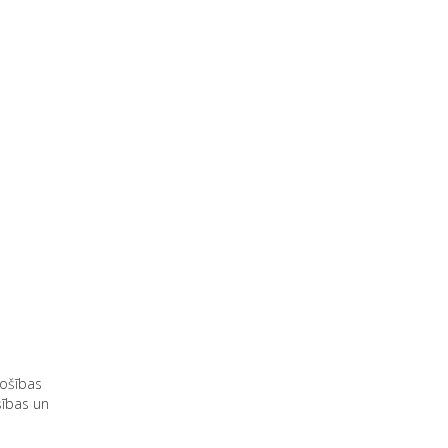
rošības
šības un