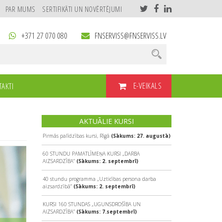
PAR MUMS
SERTIFIKĀTI UN NOVĒRTĒJUMI
+371 27 070 080
FNSERVISS@FNSERVISS.LV
E-VEIKALS
AKTI
AKTUĀLIE KURSI
Pirmās palīdzības kursi, Rīgā
(Sākums: 27. augustā)
60 STUNDU PAMATLĪMEŅA KURSI „DARBA
AIZSARDZĪBA”
(Sākums: 2. septembrī)
40 stundu programma „Uzticības persona darba
aizsardzībā”
(Sākums: 2. septembrī)
KURSI 160 STUNDAS „UGUNSDROŠĪBA UN
AIZSARDZĪBA”
(Sākums: 7.septembrī)