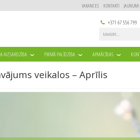
VAKANCES
KONTAKTI
JAUNUMI
+371 67 556 799
A AIZSARDZĪBA
PIRMĀ PALĪDZĪBA
APMĀCĪBAS
KONT
LOS – APRĪLIS
vājums veikalos – Aprīlis