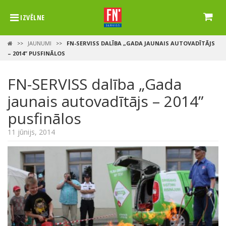
IZVĒLNE
JAUNUMI
FN-SERVISS DALĪBA „GADA JAUNAIS AUTOVADĪTĀJS
>>
>>
– 2014” PUSFINĀLOS
FN-SERVISS dalība „Gada
jaunais autovadītājs – 2014”
pusfinālos
11 jūnijs, 2014