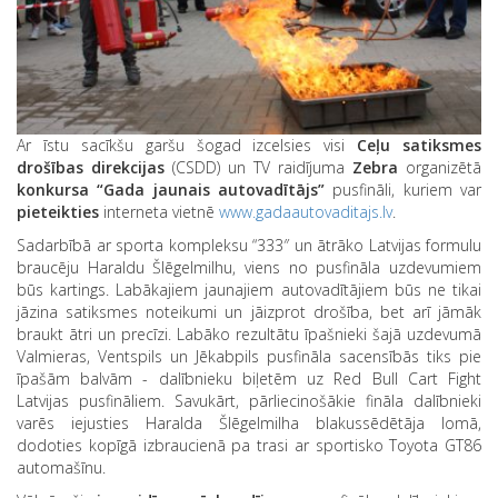
Ar īstu sacīkšu garšu šogad izcelsies visi
Ceļu satiksmes
drošības direkcijas
(CSDD) un TV raidījuma
Zebra
organizētā
konkursa
“Gada jaunais autovadītājs”
pusfināli, kuriem var
pieteikties
interneta vietnē
www.gadaautovaditajs.lv
.
Sadarbībā ar sporta kompleksu “333″ un ātrāko Latvijas formulu
braucēju Haraldu Šlēgelmilhu, viens no pusfināla uzdevumiem
būs kartings. Labākajiem jaunajiem autovadītājiem būs ne tikai
jāzina satiksmes noteikumi un jāizprot drošība, bet arī jāmāk
braukt ātri un precīzi. Labāko rezultātu īpašnieki šajā uzdevumā
Valmieras, Ventspils un Jēkabpils pusfināla sacensībās tiks pie
īpašām balvām - dalībnieku biļetēm uz Red Bull Cart Fight
Latvijas pusfināliem. Savukārt, pārliecinošākie fināla dalībnieki
varēs iejusties Haralda Šlēgelmilha blakussēdētāja lomā,
dodoties kopīgā izbraucienā pa trasi ar sportisko Toyota GT86
automašīnu.