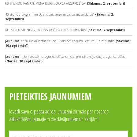
60 STUNDU PAMATLĪMEŅA KURSI „DARBA AIZSARDZĪBA”
(Sākums: 2. septembrī)
40 stundu programma „Uzticības persona darba aizsardzībā”
(Sākums: 2.
septembrī)
KURSI 160 STUNDAS „UGUNSDROŠĪBA UN AIZSARDZĪBA”
(Sākums: 7.septembrī)
Jaunums
Krīžu un ārkārtas situāciju vadība: līderība, lēmumi un atbildība
(Sākums:
10.septembrī)
Jaunums
Inženiersistēmu ugunsdrošība un starpkonstrukciju šuvju ugunsdrošība
(Norise: 10.septembrī)
PIETEIKTIES JAUNUMIEM
Ievadi savu e-pasta adresi un uzzini pirmais par nozares
aktualitātēm, jaunajiem piedāvājumiem un akcijām!