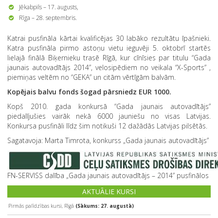
Jēkabpils – 17. augusts,
Rīga – 28. septembris.
Katrai pusfināla kārtai kvalificējas 30 labāko rezultātu īpašnieki.
Katra pusfināla pirmo astoņu vietu ieguvēji 5. oktobrī startēs
lielajā finālā Biķernieku trasē Rīgā, kur cīnīsies par titulu “Gada
jaunais autovadītājs 2014”, velosipēdiem no veikala “X-Sports” ,
piemiņas veltēm no “GEKA” un citām vērtīgām balvām.
Kopējais balvu fonds šogad pārsniedz
EUR
1000.
Kopš 2010. gada konkursā “Gada jaunais autovadītājs”
piedalījušies vairāk nekā 6000 jauniešu no visas Latvijas.
Konkursa pusfināli līdz šim notikuši 12 dažādās Latvijas pilsētās.
Sagatavoja: Marta Timrota, konkurss „Gada jaunais autovadītājs”
FN-SERVISS dalība „Gada jaunais autovadītājs – 2014” pusfinālos
AKTUĀLIE KURSI
Pirmās palīdzības kursi, Rīgā
(Sākums: 27. augustā)