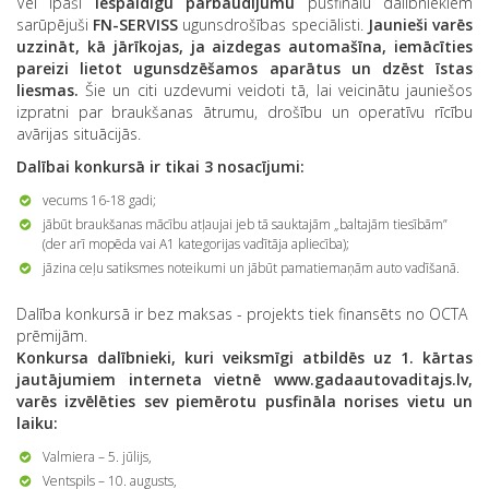
Vēl īpaši
iespaidīgu pārbaudījumu
pusfinālu dalībniekiem
sarūpējuši
FN-SERVISS
ugunsdrošības speciālisti.
Jaunieši varēs
uzzināt, kā jārīkojas, ja aizdegas automašīna, iemācīties
pareizi lietot ugunsdzēšamos aparātus un dzēst īstas
liesmas.
Šie un citi uzdevumi veidoti tā, lai veicinātu jauniešos
izpratni par braukšanas ātrumu, drošību un operatīvu rīcību
avārijas situācijās.
Dalībai konkursā ir tikai 3 nosacījumi:
vecums 16-18 gadi;
jābūt braukšanas mācību atļaujai jeb tā sauktajām „baltajām tiesībām”
(der arī mopēda vai A1 kategorijas vadītāja apliecība);
jāzina ceļu satiksmes noteikumi un jābūt pamatiemaņām auto vadīšanā.
Dalība konkursā ir bez maksas - projekts tiek finansēts no OCTA
prēmijām.
Konkursa dalībnieki, kuri veiksmīgi atbildēs uz 1. kārtas
jautājumiem interneta vietnē www.gadaautovaditajs.lv,
varēs izvēlēties sev piemērotu pusfināla norises vietu un
laiku:
Valmiera – 5. jūlijs,
Ventspils – 10. augusts,