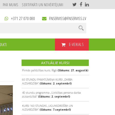
PAR MUMS
SERTIFIKĀTI UN NOVĒRTĒJUMI
+371 27 070 080
FNSERVISS@FNSERVISS.LV
E-VEIKALS
AKTI
AKTUĀLIE KURSI
Pirmās palīdzības kursi, Rīgā
(Sākums: 27. augustā)
60 STUNDU PAMATLĪMEŅA KURSI „DARBA
AIZSARDZĪBA”
(Sākums: 2. septembrī)
40 stundu programma „Uzticības persona darba
aizsardzībā”
(Sākums: 2. septembrī)
KURSI 160 STUNDAS „UGUNSDROŠĪBA UN
AIZSARDZĪBA”
(Sākums: 7.septembrī)