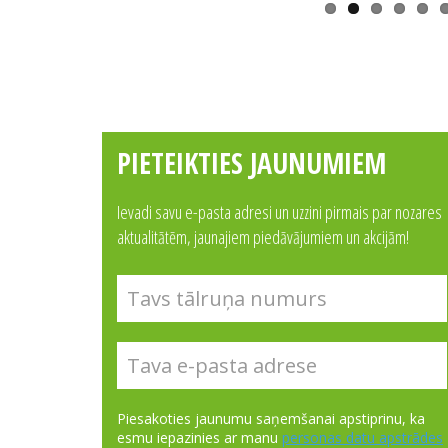
PIETEIKTIES JAUNUMIEM
Ievadi savu e-pasta adresi un uzzini pirmais par nozares
aktualitātēm, jaunajiem piedāvājumiem un akcijām!
Piesakoties jaunumu saņemšanai apstiprinu, ka
esmu iepazinies ar manu
personas datu apstrādes