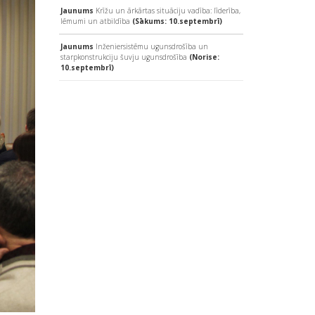
Jaunums
Krīžu un ārkārtas situāciju vadība: līderība,
lēmumi un atbildība
(Sākums: 10.septembrī)
Jaunums
Inženiersistēmu ugunsdrošība un
starpkonstrukciju šuvju ugunsdrošība
(Norise:
10.septembrī)