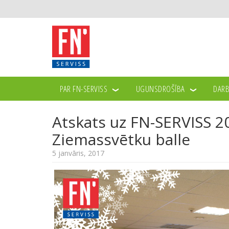
PAR FN-SERVISS
UGUNSDROŠĪBA
DARB
JAUNUMI
ATSKATS UZ FN-SERVISS 2016.GADA S
>>
>>
Atskats uz FN-SERVISS 2
Ziemassvētku balle
5 janvāris, 2017