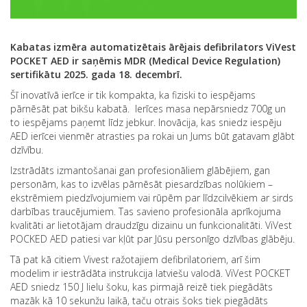
Kabatas izmēra automatizētais ārējais defibrilators ViVest
POCKET AED ir saņēmis MDR (Medical Device Regulation)
sertifikātu 2025. gada 18. decembrī.
Šī inovatīvā ierīce ir tik kompakta, ka fiziski to iespējams
pārnēsāt pat bikšu kabatā. Ierīces masa nepārsniedz 700g un
to iespējams paņemt līdz jebkur. Inovācija, kas sniedz iespēju
AED ierīcei vienmēr atrasties pa rokai un Jums būt gatavam glābt
dzīvību.
Izstrādāts izmantošanai gan profesionāliem glābējiem, gan
personām, kas to izvēlas pārnēsāt piesardzības nolūkiem –
ekstrēmiem piedzīvojumiem vai rūpēm par līdzcilvēkiem ar sirds
darbības traucējumiem. Tas savieno profesionāla aprīkojuma
kvalitāti ar lietotājam draudzīgu dizainu un funkcionalitāti. ViVest
POCKED AED patiesi var kļūt par Jūsu personīgo dzīvības glābēju.
Tā pat kā citiem Vivest ražotajiem defibrilatoriem, arī šim
modelim ir iestrādāta instrukcija latviešu valodā. ViVest POCKET
AED sniedz 150 J lielu šoku, kas pirmajā reizē tiek piegādāts
mazāk kā 10 sekunžu laikā, taču otrais šoks tiek piegādāts