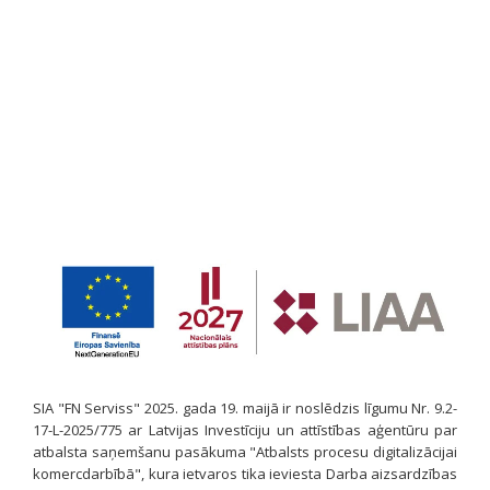
SIA "FN Serviss" 2025. gada 19. maijā ir noslēdzis līgumu Nr. 9.2-
17-L-2025/775 ar Latvijas Investīciju un attīstības aģentūru par
atbalsta saņemšanu pasākuma "Atbalsts procesu digitalizācijai
komercdarbībā", kura ietvaros tika ieviesta Darba aizsardzības