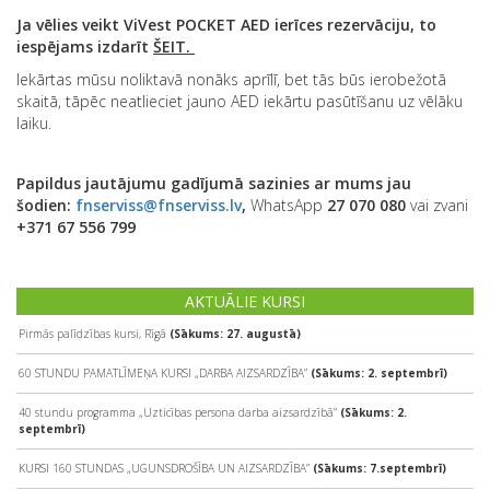
Ja vēlies veikt ViVest POCKET AED ierīces rezervāciju, to
iespējams izdarīt
ŠEIT
.
Iekārtas mūsu noliktavā nonāks aprīlī, bet tās būs ierobežotā
skaitā, tāpēc neatlieciet jauno AED iekārtu pasūtīšanu uz vēlāku
laiku.
Papildus jautājumu gadījumā sazinies ar mums jau
šodien:
fnserviss@fnserviss.lv
,
WhatsApp
27 070 080
vai zvani
+371 67 556 799
AKTUĀLIE KURSI
Pirmās palīdzības kursi, Rīgā
(Sākums: 27. augustā)
60 STUNDU PAMATLĪMEŅA KURSI „DARBA AIZSARDZĪBA”
(Sākums: 2. septembrī)
40 stundu programma „Uzticības persona darba aizsardzībā”
(Sākums: 2.
septembrī)
KURSI 160 STUNDAS „UGUNSDROŠĪBA UN AIZSARDZĪBA”
(Sākums: 7.septembrī)