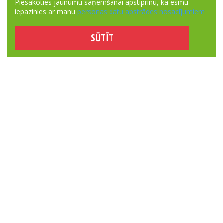
Piesakoties jaunumu saņemšanai apstiprinu, ka esmu
iepazinies ar manu
personas datu apstrādes nosacījumiem