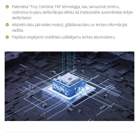
Patentēta “Tiny Combine TM” tehnoloģija, kas, samazinot izmēru,
nodrošina to pašu defibrilācijas efektu kā tradicionālie automātiskie ārējie
defibrilatori.
Iebūvēti datu pārraides moduļi, glābšanas datu un ierīces informācijas
vadība.
Papildus iespējams izvēlēties uzlādējamu ierīces akumulatoru.