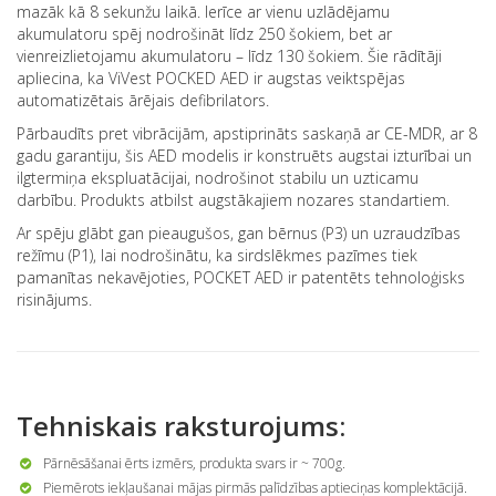
mazāk kā 8 sekunžu laikā. Ierīce ar vienu uzlādējamu
akumulatoru spēj nodrošināt līdz 250 šokiem, bet ar
vienreizlietojamu akumulatoru – līdz 130 šokiem. Šie rādītāji
apliecina, ka ViVest POCKED AED ir augstas veiktspējas
automatizētais ārējais defibrilators.
Pārbaudīts pret vibrācijām, apstiprināts saskaņā ar CE-MDR, ar 8
gadu garantiju, šis AED modelis ir konstruēts augstai izturībai un
ilgtermiņa ekspluatācijai, nodrošinot stabilu un uzticamu
darbību. Produkts atbilst augstākajiem nozares standartiem.
Ar spēju glābt gan pieaugušos, gan bērnus (P3) un uzraudzības
režīmu (P1), lai nodrošinātu, ka sirdslēkmes pazīmes tiek
pamanītas nekavējoties, POCKET AED ir patentēts tehnoloģisks
risinājums.
Tehniskais raksturojums:
Pārnēsāšanai ērts izmērs, produkta svars ir ~ 700g.
Piemērots iekļaušanai mājas pirmās palīdzības aptieciņas komplektācijā.