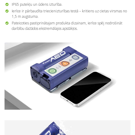
IP65 putekļu un ūdens izturība.
Ierīce ir pārbaudīta triecienizturības testā – kritiens uz cietas virsmas no
1,5 m augstuma.
Pateicoties pastiprinātajam produkta dizainam, ierīce spēj nodrošināt
darbību dažādos ekstremālajos apstākļos.