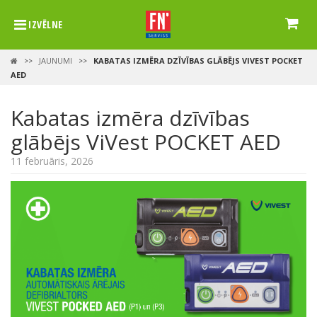
IZVĒLNE
JAUNUMI
KABATAS IZMĒRA DZĪVĪBAS GLĀBĒJS VIVEST POCKET
>>
>>
AED
Kabatas izmēra dzīvības
glābējs ViVest POCKET AED
11 februāris, 2026