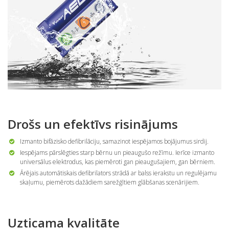
Drošs un efektīvs risinājums
Izmanto bifāzisko defibrilāciju, samazinot iespējamos bojājumus sirdij.
Iespējams pārslēgties starp bērnu un pieaugušo režīmu. Ierīce izmanto
universālus elektrodus, kas piemēroti gan pieaugušajiem, gan bērniem.
Ārējais automātiskais defibrilators strādā ar balss ierakstu un regulējamu
skaļumu, piemērots dažādiem sarežģītiem glābšanas scenārijiem.
Uzticama kvalitāte