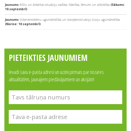
Jaunums
Krīžu un ārkārtas situāciju vadība: līderība, lēmumi un atbildība
(Sākums:
10.septembrī)
Jaunums
Inženiersistēmu ugunsdrošība un starpkonstrukciju šuvju ugunsdrošība
(Norise: 10.septembrī)
PIETEIKTIES JAUNUMIEM
Ievadi savu e-pasta adresi un uzzini pirmais par nozares
aktualitātēm, jaunajiem piedāvājumiem un akcijām!