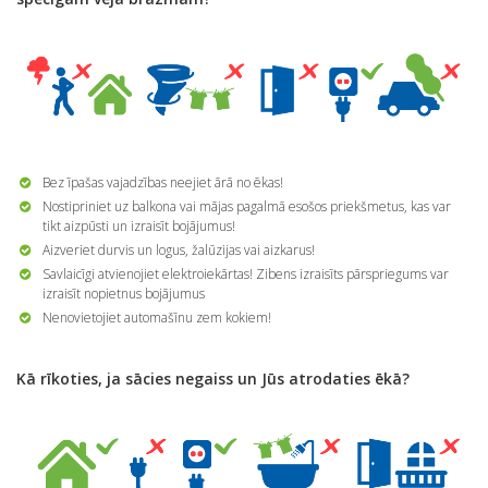
Bez īpašas vajadzības neejiet ārā no ēkas!
Nostipriniet uz balkona vai mājas pagalmā esošos priekšmetus, kas var
tikt aizpūsti un izraisīt bojājumus!
Aizveriet durvis un logus, žalūzijas vai aizkarus!
Savlaicīgi atvienojiet elektroiekārtas! Zibens izraisīts pārspriegums var
izraisīt nopietnus bojājumus
Nenovietojiet automašīnu zem kokiem!
K
ā r
īkoties, ja s
ācies negaiss un J
ūs atrodaties
ēk
ā?