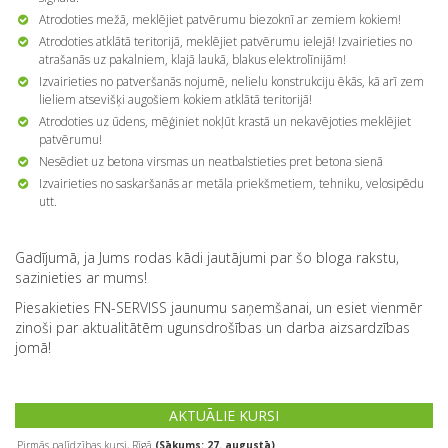
Atrodoties mežā, meklējiet patvērumu biezoknī ar zemiem kokiem!
Atrodoties atklātā teritorijā, meklējiet patvērumu ielejā! Izvairieties no
atrašanās uz pakalniem, klajā laukā, blakus elektrolīnijām!
Izvairieties no patveršanās nojumē, nelielu konstrukciju ēkās, kā arī zem
lieliem atsevišķi augošiem kokiem atklātā teritorijā!
Atrodoties uz ūdens, mēģiniet nokļūt krastā un nekavējoties meklējiet
patvērumu!
Nesēdiet uz betona virsmas un neatbalstieties pret betona sienā
Izvairieties no saskaršanās ar metāla priekšmetiem, tehniku, velosipēdu
utt.
Gadījumā, ja Jums rodas kādi jautājumi par šo bloga rakstu,
sazinieties ar mums!
Piesakieties FN-SERVISS jaunumu saņemšanai, un esiet vienmēr
zinoši par aktualitātēm ugunsdrošības un darba aizsardzības
jomā!
AKTUĀLIE KURSI
Pirmās palīdzības kursi, Rīgā
(Sākums: 27. augustā)