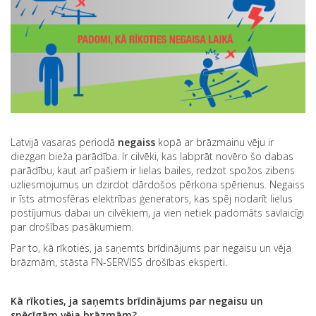
Latvijā vasaras periodā
negaiss
kopā ar brāzmainu vēju ir
diezgan bieža parādība. Ir cilvēki, kas labprāt novēro šo dabas
parādību, kaut arī pašiem ir lielas bailes, redzot spožos zibens
uzliesmojumus un dzirdot dārdošos pērkona spērienus. Negaiss
ir īsts atmosfēras elektrības ģenerators, kas spēj nodarīt lielus
postījumus dabai un cilvēkiem, ja vien netiek padomāts savlaicīgi
par drošības pasākumiem.
Par to, kā rīkoties, ja saņemts brīdinājums par negaisu un vēja
brāzmām, stāsta FN-SERVISS drošības eksperti.
K
ā r
īkoties, ja sa
ņemts br
īdin
ājums par negaisu un
sp
ēc
īg
ām v
ēja br
āzm
ām?