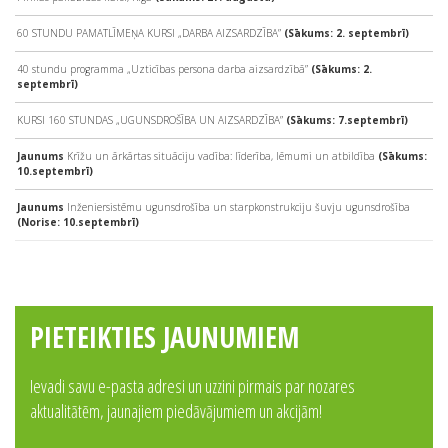
60 STUNDU PAMATLĪMEŅA KURSI „DARBA AIZSARDZĪBA”
(Sākums: 2. septembrī)
40 stundu programma „Uzticības persona darba aizsardzībā”
(Sākums: 2.
septembrī)
KURSI 160 STUNDAS „UGUNSDROŠĪBA UN AIZSARDZĪBA”
(Sākums: 7.septembrī)
Jaunums
Krīžu un ārkārtas situāciju vadība: līderība, lēmumi un atbildība
(Sākums:
10.septembrī)
Jaunums
Inženiersistēmu ugunsdrošība un starpkonstrukciju šuvju ugunsdrošība
(Norise: 10.septembrī)
PIETEIKTIES JAUNUMIEM
Ievadi savu e-pasta adresi un uzzini pirmais par nozares
aktualitātēm, jaunajiem piedāvājumiem un akcijām!