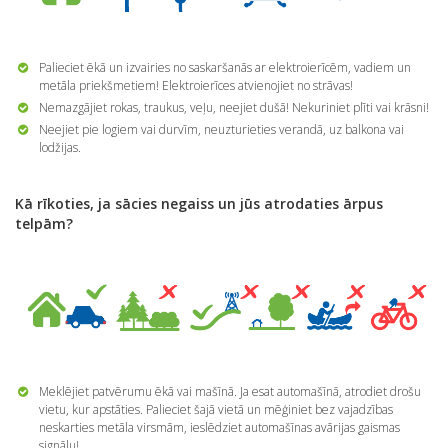
Palieciet ēkā un izvairies no saskaršanās ar elektroierīcēm, vadiem un
metāla priekšmetiem! Elektroierīces atvienojiet no strāvas!
Nemazgājiet rokas, traukus, veļu, neejiet dušā! Nekuriniet plīti vai krāsni!
Neejiet pie logiem vai durvīm, neuzturieties verandā, uz balkona vai
lodžijas.
K
ā r
īkoties, ja s
ācies negaiss un j
ūs atrodaties
ārpus
telp
ām?
Meklējiet patvērumu ēkā vai mašīnā. Ja esat automašīnā, atrodiet drošu
vietu, kur apstāties. Palieciet šajā vietā un mēģiniet bez vajadzības
neskarties metāla virsmām, ieslēdziet automašīnas avārijas gaismas
signālu!