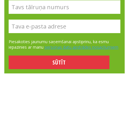
Piesakoties jaunumu saņemšanai apstiprinu, ka esmu
iepazinies ar manu
personas datu apstrādes nosacījumiem