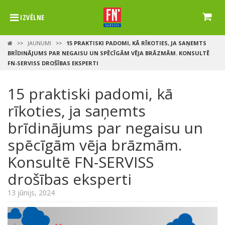
IZVĒLNE
JAUNUMI
15 PRAKTISKI PADOMI, KĀ RĪKOTIES, JA SAŅEMTS
>>
>>
BRĪDINĀJUMS PAR NEGAISU UN SPĒCĪGĀM VĒJA BRĀZMĀM. KONSULTĒ
FN-SERVISS DROŠĪBAS EKSPERTI
15 praktiski padomi, kā
rīkoties, ja saņemts
brīdinājums par negaisu un
spēcīgām vēja brāzmām.
Konsultē FN-SERVISS
drošības eksperti
13 jūnijs, 2024