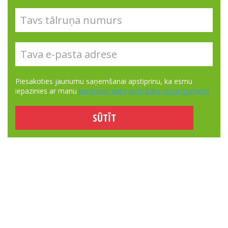
Piesakoties jaunumu saņemšanai apstiprinu, ka esmu
iepazinies ar manu
personas datu apstrādes nosacījumiem