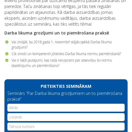
Ikvienu profesionāli par uzticamu ekspertu padara zināšanas un
pieredze. Taču zināšanas top vērtīgas, ja tās tiek regulāri
papildinātas un atjaunotas. Kā darba aizsardzības jomas
eksperti, aicinām uzņēmumu vadītājus, darba aizsardzības
speciālistus uz semināru, kas tiks veltīts tēmai:
Darba likuma grozījumi un to piemērošana praksē
Vai zinājāt, ka 2018.gada 1. novembrī stājās spēkā Darba likuma
grozījumi?
Cik zinoši un kompetenti jūtieties Darba likuma normu piemērošanā?
Vai ir kādi jautājumi, kas rada neizpratni par atsevišķu šo normu
skaidrojumu un piemērošanu?
PIETEIKTIES SEMINĀRAM
Seminārs “Par Darba likuma grozījumiem un to piemērošana
praksē”