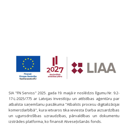
SIA "FN Serviss" 2025. gada 19. maijā ir noslēdzis līgumu Nr. 9.2-
17-L-2025/775 ar Latvijas Investīciju un attīstības aģentūru par
atbalsta saņemšanu pasākuma "Atbalsts procesu digitalizācijai
komercdarbībā", kura ietvaros tika ieviesta Darba aizsardzības
un ugunsdrošības uzraudzības, pārvaldības un dokumentu
izstrādes platforma, ko finansē Atveseļošanās fonds.