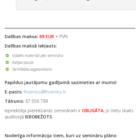
Dalības maksa:
69 EUR
+ PVN
Dalības maksā iekļauts:
Izdales materiāli pēc semināra
Kafijas pauze
Sertifikāta sagatavošana
Papildus jautājumu gadījumā sazinieties ar mums!
E-pasts:
fnserviss@fnserviss.lv
Tālrunis:
67 556 799
Iepriekšēja pieteikšanās semināram ir
OBLIGĀTA
,
jo Vietu skaits
auditorijā
IEROBEŽOTS
.
Noderīga informācija tiem, kuri uz semināru plāno