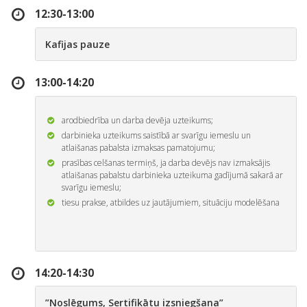
12:30-13:00
Kafijas pauze
13:00-14:20
arodbiedrība un darba devēja uzteikums;
darbinieka uzteikums saistībā ar svarīgu iemeslu un
atlaišanas pabalsta izmaksas pamatojumu;
prasības celšanas termiņš, ja darba devējs nav izmaksājis
atlaišanas pabalstu darbinieka uzteikuma gadījumā sakarā ar
svarīgu iemeslu;
tiesu prakse, atbildes uz jautājumiem, situāciju modelēšana
14:20-14:30
”Noslēgums, Sertifikātu izsniegšana
”