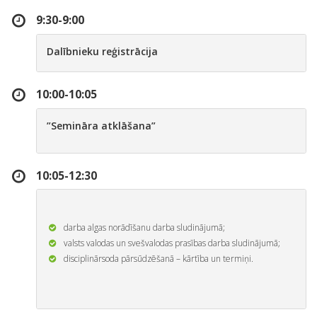
9:30-9:00
Dalībnieku reģistrācija
10:00-10:05
”Semināra atklāšana”
10:05-12:30
darba algas norādīšanu darba sludinājumā;
valsts valodas un svešvalodas prasības darba sludinājumā;
disciplinārsoda pārsūdzēšanā – kārtība un termiņi.