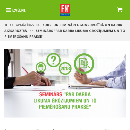
IZVĒLNE
APMĀCĪBAS
KURSI UN SEMINĀRI UGUNSDROŠĪBĀ UN DARBA
>>
>>
AIZSARDZĪBĀ
SEMINĀRS “PAR DARBA LIKUMA GROZĪJUMIEM UN TO
>>
PIEMĒROŠANU PRAKSĒ”