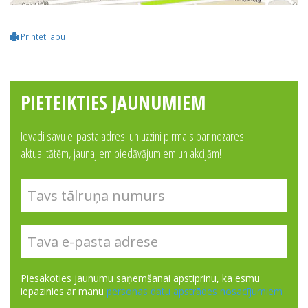
Printēt lapu
PIETEIKTIES JAUNUMIEM
Ievadi savu e-pasta adresi un uzzini pirmais par nozares
aktualitātēm, jaunajiem piedāvājumiem un akcijām!
Piesakoties jaunumu saņemšanai apstiprinu, ka esmu
iepazinies ar manu
personas datu apstrādes nosacījumiem