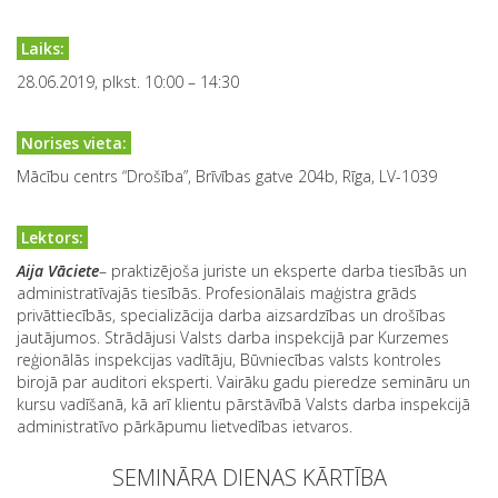
Laiks:
28.06.2019, plkst. 10:00 – 14:30
Norises vieta:
Mācību centrs “Drošība”, Brīvības gatve 204b, Rīga, LV-1039
Lektors:
Aija Vāciete
– praktizējoša juriste un eksperte darba tiesībās un
administratīvajās tiesībās. Profesionālais maģistra grāds
privāttiecībās, specializācija darba aizsardzības un drošības
jautājumos. Strādājusi Valsts darba inspekcijā par Kurzemes
reģionālās inspekcijas vadītāju, Būvniecības valsts kontroles
birojā par auditori eksperti. Vairāku gadu pieredze semināru un
kursu vadīšanā, kā arī klientu pārstāvībā Valsts darba inspekcijā
administratīvo pārkāpumu lietvedības ietvaros.
SEMINĀRA DIENAS KĀRTĪBA