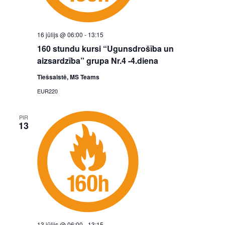
16 jūlijs @ 06:00
-
13:15
160 stundu kursi “Ugunsdrošība un
aizsardzība” grupa Nr.4 -4.diena
Tiešsaistē, MS Teams
EUR220
PIR
13
13 jūlijs @ 06:00
-
13:15