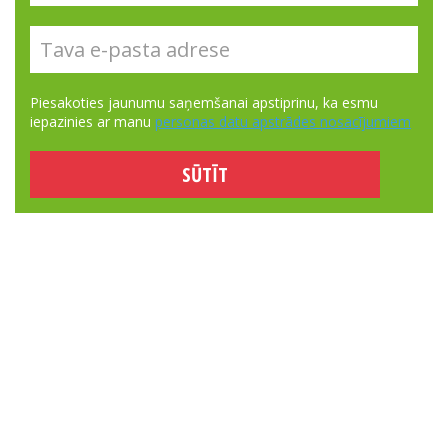
Piesakoties jaunumu saņemšanai apstiprinu, ka esmu
iepazinies ar manu
personas datu apstrādes nosacījumiem