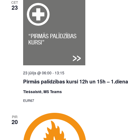
CET
23
23 jūlijs @ 06:00
-
13:15
Pirmās palīdzības kursi 12h un 15h – 1.diena
Tiešsaistē, MS Teams
EUR67
PIR
20