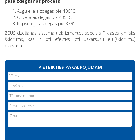
pašaizdegšanās process:
Augu eļļa aizdegas pie 406°C;
Olīveļļa aizdegas pie 435°C;
Rapšu eļļa aizdegas pie 379°C.
ZEUS dzēšanas sistēmā tiek izmantot speciāls F klases ķīmisks
šķidrums, kas ir ļoti efektīvs ļoti uzkarsušu eļļu(šķidrumu)
dzēšanai.
PIETEIKTIES PAKALPOJUMAM