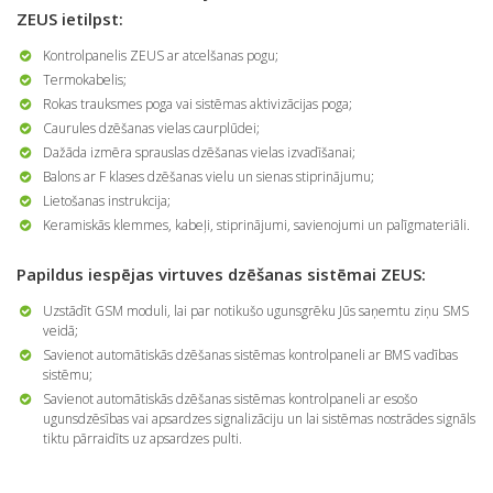
ZEUS ietilpst:
Kontrolpanelis ZEUS ar atcelšanas pogu;
Termokabelis;
Rokas trauksmes poga vai sistēmas aktivizācijas poga;
Caurules dzēšanas vielas caurplūdei;
Dažāda izmēra sprauslas dzēšanas vielas izvadīšanai;
Balons ar F klases dzēšanas vielu un sienas stiprinājumu;
Lietošanas instrukcija;
Keramiskās klemmes, kabeļi, stiprinājumi, savienojumi un palīgmateriāli.
Papildus iespējas virtuves dzēšanas sistēmai ZEUS:
Uzstādīt GSM moduli, lai par notikušo ugunsgrēku Jūs saņemtu ziņu SMS
veidā;
Savienot automātiskās dzēšanas sistēmas kontrolpaneli ar BMS vadības
sistēmu;
Savienot automātiskās dzēšanas sistēmas kontrolpaneli ar esošo
ugunsdzēsības vai apsardzes signalizāciju un lai sistēmas nostrādes signāls
tiktu pārraidīts uz apsardzes pulti.