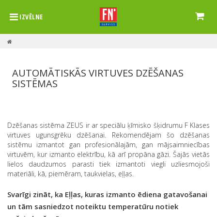
IZVĒLNE
AUTOMĀTISKĀS VIRTUVES DZĒŠANAS
SISTĒMAS
Dzēšanas sistēma ZEUS ir ar speciālu ķīmisko šķidrumu F Klases
virtuves ugunsgrēku dzēšanai. Rekomendējam šo dzēšanas
sistēmu izmantot gan profesionālajām, gan mājsaimniecības
virtuvēm, kur izmanto elektrību, kā arī propāna gāzi. Šajās vietās
lielos daudzumos parasti tiek izmantoti viegli uzliesmojoši
materiāli, kā, piemēram, taukvielas, eļļas.
Svarīgi zināt, ka Eļļas, kuras izmanto ēdiena gatavošanai
un tām sasniedzot noteiktu temperatūru notiek