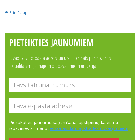
Printēt lapu
PIETEIKTIES JAUNUMIEM
Ievadi savu e-pasta adresi un uzzini pirmais par nozares
aktualitātēm, jaunajiem piedāvājumiem un akcijām!
Piesakoties jaunumu saņemšanai apstiprinu, ka esmu
iepazinies ar manu
personas datu apstrādes nosacījumiem