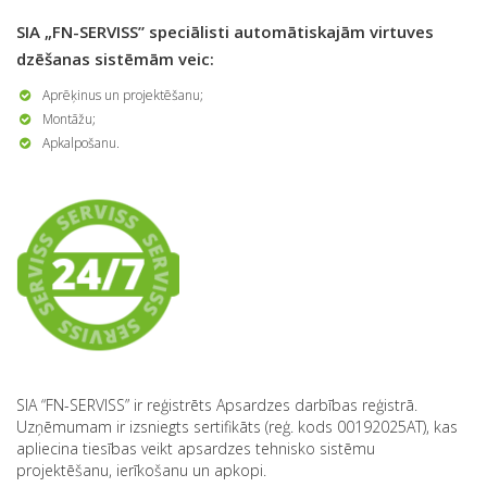
SIA „FN-SERVISS” speciālisti automātiskajām virtuves
dzēšanas sistēmām veic:
Aprēķinus un projektēšanu;
Montāžu;
Apkalpošanu.
SIA “FN-SERVISS” ir reģistrēts Apsardzes darbības reģistrā.
Uzņēmumam ir izsniegts sertifikāts (reģ. kods 00192025AT), kas
apliecina tiesības veikt apsardzes tehnisko sistēmu
projektēšanu, ierīkošanu un apkopi.