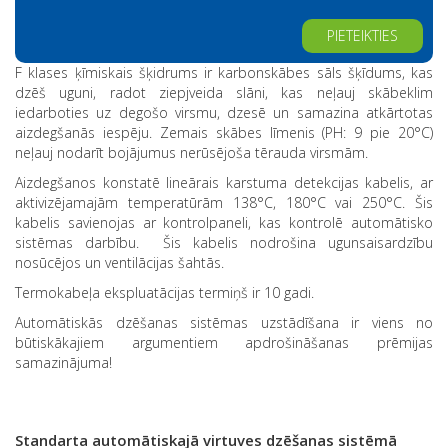
Alternative:
F klases ķīmiskais šķidrums ir karbonskābes sāls šķīdums, kas
dzēš uguni, radot ziepjveida slāni, kas neļauj skābeklim
iedarboties uz degošo virsmu, dzesē un samazina atkārtotas
aizdegšanās iespēju. Zemais skābes līmenis (PH: 9 pie 20°C)
neļauj nodarīt bojājumus nerūsējoša tērauda virsmām.
Aizdegšanos konstatē lineārais karstuma detekcijas kabelis, ar
aktivizējamajām temperatūrām 138°C, 180°C vai 250°C. Šis
kabelis savienojas ar kontrolpaneli, kas kontrolē automātisko
sistēmas darbību. Šis kabelis nodrošina ugunsaisardzību
nosūcējos un ventilācijas šahtās.
Termokabeļa ekspluatācijas termiņš ir 10 gadi.
Automātiskās dzēšanas sistēmas uzstādīšana ir viens no
būtiskākajiem argumentiem apdrošināšanas prēmijas
samazinājuma!
Standarta automātiskajā virtuves dzēšanas sistēmā