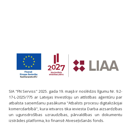
SIA "FN Serviss" 2025. gada 19. maijā ir noslēdzis līgumu Nr. 9.2-
17-L-2025/775 ar Latvijas Investīciju un attīstības aģentūru par
atbalsta saņemšanu pasākuma "Atbalsts procesu digitalizācijai
komercdarbībā", kura ietvaros tika ieviesta Darba aizsardzības
un ugunsdrošības uzraudzības, pārvaldības un dokumentu
izstrādes platforma, ko finansē Atveseļošanās fonds.