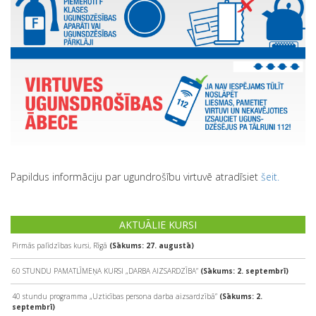
Papildus informāciju par ugundrošību virtuvē atradīsiet
šeit.
AKTUĀLIE KURSI
Pirmās palīdzības kursi, Rīgā
(Sākums: 27. augustā)
60 STUNDU PAMATLĪMEŅA KURSI „DARBA AIZSARDZĪBA”
(Sākums: 2. septembrī)
40 stundu programma „Uzticības persona darba aizsardzībā”
(Sākums: 2.
septembrī)