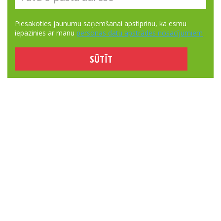
Piesakoties jaunumu saņemšanai apstiprinu, ka esmu
iepazinies ar manu
personas datu apstrādes nosacījumiem