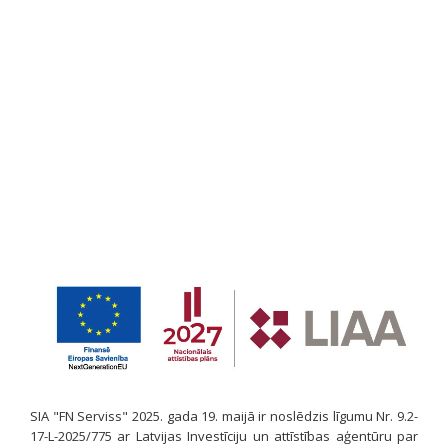
SIA "FN Serviss" 2025. gada 19. maijā ir noslēdzis līgumu Nr. 9.2-
17-L-2025/775 ar Latvijas Investīciju un attīstības aģentūru par