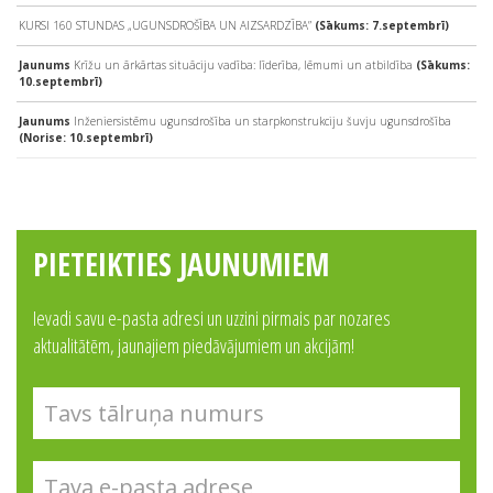
KURSI 160 STUNDAS „UGUNSDROŠĪBA UN AIZSARDZĪBA”
(Sākums: 7.septembrī)
Jaunums
Krīžu un ārkārtas situāciju vadība: līderība, lēmumi un atbildība
(Sākums:
10.septembrī)
Jaunums
Inženiersistēmu ugunsdrošība un starpkonstrukciju šuvju ugunsdrošība
(Norise: 10.septembrī)
PIETEIKTIES JAUNUMIEM
Ievadi savu e-pasta adresi un uzzini pirmais par nozares
aktualitātēm, jaunajiem piedāvājumiem un akcijām!