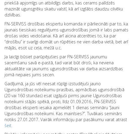
priekšā apjomīgs un atbildīgs darbs, kas cerams palīdzēs
mazināt ugunsgrēku skaitu valstī, kā arī izglābs daudzu cilvēku
dzīvības.
FN-SERVISS drošības ekspertu komanda ir pārliecināti par to, ka
jaunais tiesiskais regulējums ugunsdrošības jomā ir labs pamats
drošas vides veidošanai. Kā arī aicina atcerēties to, ka par
“drošību” ir svarīgi domāt un rūpēties ne vien darba vietā, bet arī
mājās, esot uz ceļa, mežā u.c.
Ja laicīgi būsiet parūpējušies par FN-SERVISS jaunumu
saņemšanu savā e-pastā, tad varat būt droši, ka neviena
aktualitāte vai jaunums ugunsdrošības vai darba aizsardzības
jomā nepaies jums secen.
Gadījumā, ja jūs vēl neesat rūpīgi izstudējuši jauno
Ugunsdrošības noteikumu prasības, apmācības ugunsdrošībā
(20 vai 160 stundas) esat izgājuši pirms jaunie Ugunsdrošības
noteikumi stājās spēkā, proti, līdz 01.09.2016., FN-SERVISS
drošības eksperti iesaka apmeklēt 1 dienas semināru “Jauni
Ugunsdrošības noteikumi. Kas mainīsies?”. Tuvākais seminārs
notiks 27.01.2017. Vairāk informāciju par pasākumu varat atrast
šeit
.