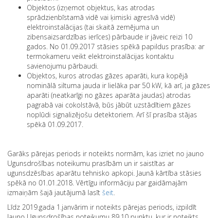
Objektos (izņemot objektus, kas atrodas
sprādzienbīstamā vidē vai ķimiski agresīvā vidē)
elektroinstalācijas (tai skaitā zemējuma un
zibensaizsardzības ierīces) pārbaude ir jāveic reizi 10
gados. No 01.09.2017 stāsies spēkā papildus prasība: ar
termokameru veikt elektroinstalācijas kontaktu
savienojumu pārbaudi.
Objektos, kuros atrodas gāzes aparāti, kura kopējā
nominālā siltuma jauda ir lielāka par 50 kW, kā arī, ja gāzes
aparāti (neatkarīgi no gāzes aparāta jaudas) atrodas
pagrabā vai cokolstāvā, būs jābūt uzstādītiem gāzes
noplūdi signalizējošu detektoriem. Arī šī prasība stājas
spēkā 01.09.2017.
Garāks pārejas periods ir noteikts normām, kas izriet no jauno
Ugunsdrošības noteikumu prasībām un ir saistītas ar
ugunsdzēsības aparātu tehnisko apkopi. Jaunā kārtība stāsies
spēkā no 01.01.2018. Vērtīgu informāciju par gaidāmajām
izmaiņām šajā jautājumā lasīt
šeit
.
Līdz 2019.gada 1.janvārim ir noteikts pārejas periods, izpildīt
Jauno Ugunsdrošības noteikumu 89.10 punktu, kur ir noteikts