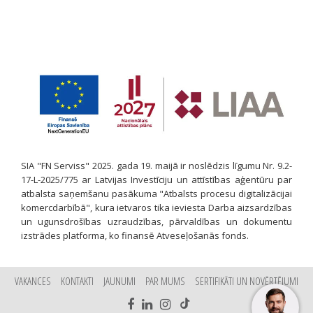
SIA "FN Serviss" 2025. gada 19. maijā ir noslēdzis līgumu Nr. 9.2-
17-L-2025/775 ar Latvijas Investīciju un attīstības aģentūru par
atbalsta saņemšanu pasākuma "Atbalsts procesu digitalizācijai
komercdarbībā", kura ietvaros tika ieviesta Darba aizsardzības
un ugunsdrošības uzraudzības, pārvaldības un dokumentu
izstrādes platforma, ko finansē Atveseļošanās fonds.
VAKANCES
KONTAKTI
JAUNUMI
PAR MUMS
SERTIFIKĀTI UN NOVĒRTĒJUMI