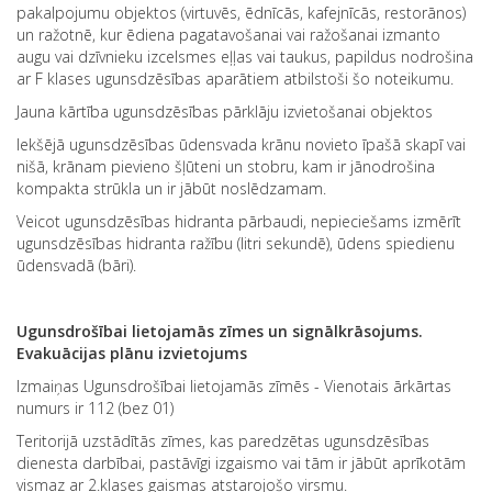
pakalpojumu objektos (virtuvēs, ēdnīcās, kafejnīcās, restorānos)
un ražotnē, kur ēdiena pagatavošanai vai ražošanai izmanto
augu vai dzīvnieku izcelsmes eļļas vai taukus, papildus nodrošina
ar F klases ugunsdzēsības aparātiem atbilstoši šo noteikumu.
Jauna kārtība ugunsdzēsības pārklāju izvietošanai objektos
Iekšējā ugunsdzēsības ūdensvada krānu novieto īpašā skapī vai
nišā, krānam pievieno šļūteni un stobru, kam ir jānodrošina
kompakta strūkla un ir jābūt noslēdzamam.
Veicot ugunsdzēsības hidranta pārbaudi, nepieciešams izmērīt
ugunsdzēsības hidranta ražību (litri sekundē), ūdens spiedienu
ūdensvadā (bāri).
Ugunsdrošībai lietojamās zīmes un signālkrāsojums.
Evakuācijas plānu izvietojums
Izmaiņas Ugunsdrošībai lietojamās zīmēs - Vienotais ārkārtas
numurs ir 112 (bez 01)
Teritorijā uzstādītās zīmes, kas paredzētas ugunsdzēsības
dienesta darbībai, pastāvīgi izgaismo vai tām ir jābūt aprīkotām
vismaz ar 2.klases gaismas atstarojošo virsmu.