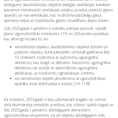
aizliegums daudzdzīvokļu objektā dabīgās ventilācijas kanālam
pievienot mehāniskās ventilācijas iekārtu, ja telpā izvietots gāzes
aparāts un nav ventilācijas, kas nodrošina pastāvīgu gaisa
apmaiņu telpā un noplūdušās gāzes novadīšanu ārpus būves;
Līdz 2020.gada 1.janvārim ir noteikts pārejas periods, izpildīt
Jauno Ugunsdrošības noteikumu 119. un 256.punktu prasības,
kas attiecīgi nosaka to, ka
viendzīvokļa objektu, daudzdzīvokļu objekta dzīvokli un
publisku objektu, kurā paredzēts izmitināt gulēšanai līdz
10 cilvēkiem, nodrošina ar autonomu ugunsgrēka
detektoru, kas reaģē uz dūmiem. Autonomo ugunsgrēka
detektoru var aizstāt ar automātisko ugunsgrēka
atklāšanas un trauksmes signalizācijas sistēmu.
visi viendzīvokļa objekti jānodrošina ar ugunsdzēsības
aparātu, kura dzēstspēja ir vismaz 21A 113B.
Kā redzams, 2016.gads ir bijis pārmaiņām bagāts un, ņemot
vērā likumdevēja noteiktās prasības, kas stāsies spēkā šogad un
līdz 2020.gada 1.janvārim, atbildīgajiem dienestiem,
ugunsdrošības ekspertiem, kā arī objektu atbildīgajiem stāv