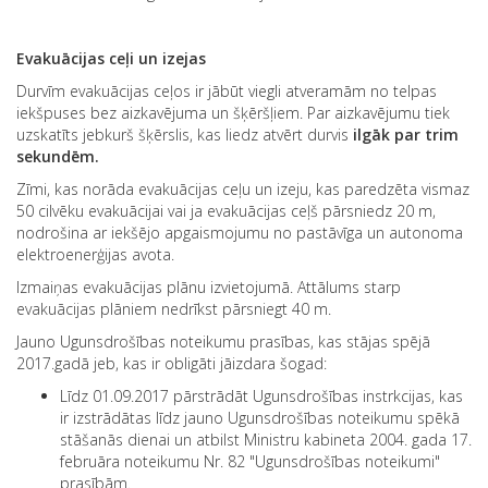
Evakuācijas ceļi un izejas
Durvīm evakuācijas ceļos ir jābūt viegli atveramām no telpas
iekšpuses bez aizkavējuma un šķēršļiem. Par aizkavējumu tiek
uzskatīts jebkurš šķērslis, kas liedz atvērt durvis
ilgāk par trim
sekundēm.
Zīmi, kas norāda evakuācijas ceļu un izeju, kas paredzēta vismaz
50 cilvēku evakuācijai vai ja evakuācijas ceļš pārsniedz 20 m,
nodrošina ar iekšējo apgaismojumu no pastāvīga un autonoma
elektroenerģijas avota.
Izmaiņas evakuācijas plānu izvietojumā. Attālums starp
evakuācijas plāniem nedrīkst pārsniegt 40 m.
Jauno Ugunsdrošības noteikumu prasības, kas stājas spējā
2017.gadā jeb, kas ir obligāti jāizdara šogad:
Līdz 01.09.2017 pārstrādāt Ugunsdrošības instrkcijas, kas
ir izstrādātas līdz jauno Ugunsdrošības noteikumu spēkā
stāšanās dienai un atbilst Ministru kabineta 2004. gada 17.
februāra noteikumu Nr. 82 "Ugunsdrošības noteikumi"
prasībām.