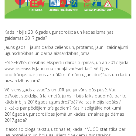
Kāds ir bijis 2016.gads ugunsdrošībā un kādas izmaiņas
gaidāmas 2017.gadā?
Jauns gads – jauns darba cēliens un, protams, jauni izaicinājumi
ugunsdrošības un darba aizsardzības jomā.
FN-SERVISS drošības ekspertu darbs turpinās, un arī 2017.gadā
www.fnserviss.lv Jaunumu sadaļā varēsiet lasīt vērtīgas
publikācijas par jums aktuālām tēmām ugunsdrošības un darba
aizsardzības jomā.
Vēl viens gads aizvadīts un tūlīt jau janvāris būs pusē. Vai,
dzīvojot steidzīgajā laikmetā, jums ir bijis laiks padomāt par to,
kāds ir bijis 2016.gads ugunsdrošībā? Vai tas ir bijis labāks /
sliktāks par pēdējiem trīs gadiem? Kas ir spilgtākie notikumi
2016.gadā ugunsdrošības jomā un kādas izmaiņas gaidāmas
2017.gadā?
Izlasot šo bloga rakstu, uzzināsiet, kāda ir VUGD statistika par
ugunsgrēkiem un bojā gājušiem cilvēkiem ugunsgrēkos