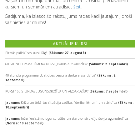
Plašāku informāciju par mācību centra “Drošība” piedāvātiem
kursiem un semināriem atradīsiet
šeit
.
Gadījumā, ka izlasot šo rakstu, jums radās kādi jautājumi, droši
sazinieties ar mums!
AKTUĀLIE KURSI
Pirmās palīdzības kursi, Rīgā
(Sākums: 27. augustā)
60 STUNDU PAMATLĪMEŅA KURSI „DARBA AIZSARDZĪBA”
(Sākums: 2. septembrī)
40 stundu programma „Uzticības persona darba aizsardzībā”
(Sākums: 2.
septembrī)
KURSI 160 STUNDAS „UGUNSDROŠĪBA UN AIZSARDZĪBA”
(Sākums: 7.septembrī)
Jaunums
Krīžu un ārkārtas situāciju vadība: līderība, lēmumi un atbildība
(Sākums:
10.septembrī)
Jaunums
Inženiersistēmu ugunsdrošība un starpkonstrukciju šuvju ugunsdrošība
(Norise: 10.septembrī)