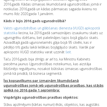
2016.gadā. Kādas izmaiņas likumdošanā ugunsdrošības jomā ir
notikušas 2016.gadā un kādas pārmaiņas sagaida ikvienu no
mums līdz 2020.gada 1.janvārim.
Kāds ir bijis 2016.gads ugunsdrošībā?
Valsts ugunsdzēsības un glābšanas dienesta (VUGD) apkopotā
statistika
liecina, ka 2016.gadā samazinājies izsaukumu skaits uz
ugunsgrēku dzēšanu, bet palielinājies tajos bojā gājušo skaits.
Aizvadītajā gadā ugunsnelaimēs gāja bojā 95 cilvēki, kas ir
pēdējo trīs gadu laikā lielākais bojāgājušo skaits. Vairāk par
apkopoto VUGD statistiku varat uzzināt
šeit.
Taču 2016.gads bija zīmīgs ar arī to, ka Ministru Kabinets
pieņēma jaunus Ugunsdrošības noteikumus, kas aizstāja
līdzšinējo regulējumu, nosakot būtiskas izmaiņas ugunsdrošības
jomā kā privātā, tā biznesa segmentā.
Īss kopsavilkums par izmaiņām likumdošanā
ugunsdrošības jomā jeb ugunsdrošības prasības, kas stājās
spēkā no 2016.gada 1.septembra:
Vispārīgās ugunsdrošības prasības objektos:
Stāvu apzīmējumi (kārtas numuri) ēkās, objektos, kas augstāks