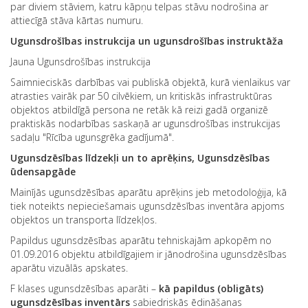
par diviem stāviem, katru kāpņu telpas stāvu nodrošina ar
attiecīgā stāva kārtas numuru.
Ugunsdrošības instrukcija un ugunsdrošības instruktāža
Jauna Ugunsdrošības instrukcija
Saimnieciskās darbības vai publiskā objektā, kurā vienlaikus var
atrasties vairāk par 50 cilvēkiem, un kritiskās infrastruktūras
objektos atbildīgā persona ne retāk kā reizi gadā organizē
praktiskās nodarbības saskaņā ar ugunsdrošības instrukcijas
sadaļu "Rīcība ugunsgrēka gadījumā".
Ugunsdzēsības līdzekļi un to aprēķins, Ugunsdzēsības
ūdensapgāde
Mainījās ugunsdzēsības aparātu aprēķins jeb metodoloģija, kā
tiek noteikts nepieciešamais ugunsdzēsības inventāra apjoms
objektos un transporta līdzekļos.
Papildus ugunsdzēsības aparātu tehniskajām apkopēm no
01.09.2016 objektu atbildīgajiem ir jānodrošina ugunsdzēsības
aparātu vizuālās apskates.
F klases ugunsdzēsības aparāti –
kā papildus (obligāts)
ugunsdzēsības inventārs
sabiedriskās ēdināšanas