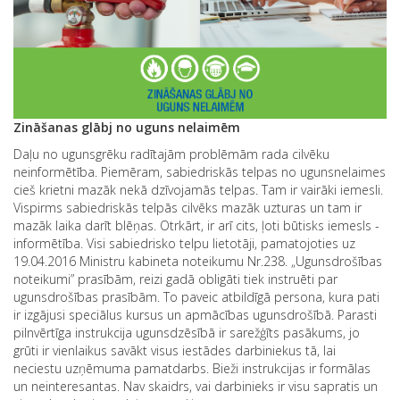
Zināšanas glābj no uguns nelaimēm
Daļu no ugunsgrēku radītajām problēmām rada cilvēku
neinformētība. Piemēram, sabiedriskās telpas no ugunsnelaimes
cieš krietni mazāk nekā dzīvojamās telpas. Tam ir vairāki iemesli.
Vispirms sabiedriskās telpās cilvēks mazāk uzturas un tam ir
mazāk laika darīt blēņas. Otrkārt, ir arī cits, ļoti būtisks iemesls -
informētība. Visi sabiedrisko telpu lietotāji, pamatojoties uz
19.04.2016 Ministru kabineta noteikumu Nr.238. „Ugunsdrošības
noteikumi” prasībām, reizi gadā obligāti tiek instruēti par
ugunsdrošības prasībām. To paveic atbildīgā persona, kura pati
ir izgājusi speciālus kursus un apmācības ugunsdrošībā. Parasti
pilnvērtīga instrukcija ugunsdzēsībā ir sarežģīts pasākums, jo
grūti ir vienlaikus savākt visus iestādes darbiniekus tā, lai
neciestu uzņēmuma pamatdarbs. Bieži instrukcijas ir formālas
un neinteresantas. Nav skaidrs, vai darbinieks ir visu sapratis un