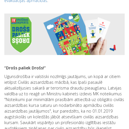
evakuācijas apmācības
.
“
Drošs paliek Drošs!”
Ugunsdrošība ir valstiski nozīmīgs jautājums, un kopā ar citiem
ietilpst Civilās aizsardzības mācībā, kas īpaši pasaulē
aktualizējusies sakarā ar terorisma draudu pieaugšanu. Latvijas
valdība uz to reaģē un Ministru kabinets izdevis MK noteikumus
"Noteikumi par minimālām prasībām attiecībā uz obligāto civilās
aizsardzības kursa saturu un nodarbināto apmācību civilās
aizsardzības jautājumos", kur paredzēts, ka no 01.01.2019
augstskolās un koledžās jābūt atsevišķam civilās aizsardzības
kursam. Savukārt vispārējo un profesionālo izglītības iestāžu
audzēkņiem zināšanas par civilo aizsardzību būs jāapgūst