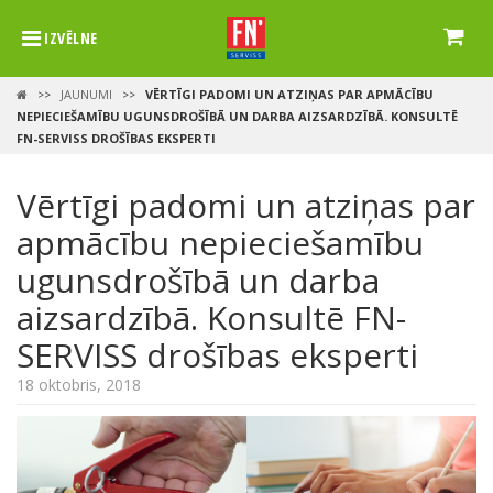
IZVĒLNE
JAUNUMI
VĒRTĪGI PADOMI UN ATZIŅAS PAR APMĀCĪBU
>>
>>
NEPIECIEŠAMĪBU UGUNSDROŠĪBĀ UN DARBA AIZSARDZĪBĀ. KONSULTĒ
FN-SERVISS DROŠĪBAS EKSPERTI
Vērtīgi padomi un atziņas par
apmācību nepieciešamību
ugunsdrošībā un darba
aizsardzībā. Konsultē FN-
SERVISS drošības eksperti
18 oktobris, 2018