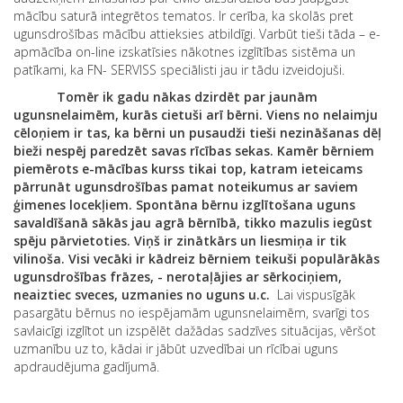
mācību saturā integrētos tematos. Ir cerība, ka skolās pret
ugunsdrošības mācību attieksies atbildīgi. Varbūt tieši tāda – e-
apmācība on-line izskatīsies nākotnes izglītības sistēma un
patīkami, ka FN- SERVISS speciālisti jau ir tādu izveidojuši.
Tomēr ik gadu nākas dzirdēt par jaunām
ugunsnelaimēm, kurās cietuši arī bērni. Viens no nelaimju
cēloņiem ir tas, ka bērni un pusaudži tieši nezināšanas dēļ
bieži nespēj paredzēt savas rīcības sekas. Kamēr bērniem
piemērots e-mācības kurss tikai top, katram ieteicams
pārrunāt
ugunsdrošības pamat noteikumus ar saviem
ģimenes locekļiem.
Spontāna bērnu izglītošana uguns
savaldīšanā sākās jau agrā bērnībā, tikko mazulis iegūst
spēju pārvietoties. Viņš ir zinātkārs un liesmiņa ir tik
vilinoša. Visi vecāki ir kādreiz bērniem teikuši populārākās
ugunsdrošības frāzes, - nerotaļājies ar sērkociņiem,
neaiztiec sveces, uzmanies no uguns u.c.
Lai vispusīgāk
pasargātu bērnus no iespējamām ugunsnelaimēm, svarīgi tos
savlaicīgi izglītot un izspēlēt dažādas sadzīves situācijas, vēršot
uzmanību uz to, kādai ir jābūt uzvedībai un rīcībai uguns
apdraudējuma gadījumā.