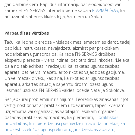
gan darbiniekiem. Papildus informāciju par
e-apmācībām
var
sameklēt FN-SERVISS interneta vietnē sadaļā
E-APMĀCĪBAS,
kā
arī uzzināt klātienes filiālēs Rīgā, Valmierā un Saldū.
Pārbaudītas vērtības
Taču, kā liecina pieredze – vislabāk mēs iemācāmies darot, tādēļ
papildus instruktāžās, nevajadzētu aizmirst par praktiskām
nodarbībām ugunsdrošībā. Kā rāda FN-SERVISS drošības
ekspertu pieredze – viens ir zināt, bet otrs droši rīkoties. “Lielākā
daļa no sabiedrības ir redzējuši, kā izskatās ugunsdzēsības
aparāts, bet ne visi mācētu ar to rīkoties vajadzības gadījumā.
Un vēl mazāk cilvēku, kas zina, kā rīkoties ar ugunsdzēsības
aparātu, ārkārtas situācijā saņemtu drosmi dzēst uguns
liesmas.” uzskata FN-SERVISS valdes locekle Natālija Sokolova.
Bet jebkurai problēmai ir risinājums. Teorētiskās zināšanas ir ļoti
vērtīgi nostiprināt ar praktiskiem uzdevumiem, tāpēc ikvienam
uzņēmuma vai organizācijas vadītājam iesakām organizēt
dažādas praktiskās apmācības, kā piemēram, –
praktiskās
nodarbības, kur pieredzējuši pasniedzēji māca dalībniekus, kā
nodzēst izcēlušos ugunsgrēku ar ugunsdzēsības aparātu
,