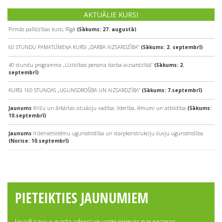
AKTUĀLIE KURSI
Pirmās palīdzības kursi, Rīgā
(Sākums: 27. augustā)
60 STUNDU PAMATLĪMEŅA KURSI „DARBA AIZSARDZĪBA”
(Sākums: 2. septembrī)
40 stundu programma „Uzticības persona darba aizsardzībā”
(Sākums: 2.
septembrī)
KURSI 160 STUNDAS „UGUNSDROŠĪBA UN AIZSARDZĪBA”
(Sākums: 7.septembrī)
Jaunums
Krīžu un ārkārtas situāciju vadība: līderība, lēmumi un atbildība
(Sākums:
10.septembrī)
Jaunums
Inženiersistēmu ugunsdrošība un starpkonstrukciju šuvju ugunsdrošība
(Norise: 10.septembrī)
PIETEIKTIES JAUNUMIEM
Ievadi savu e-pasta adresi un uzzini pirmais par nozares