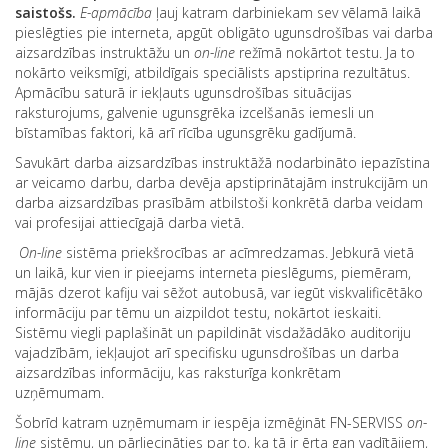
saistošs.
E-apmācība
ļauj katram darbiniekam sev vēlamā laikā
pieslēgties pie interneta, apgūt obligāto ugunsdrošības vai darba
aizsardzības instruktāžu un
on-line
režīmā nokārtot testu. Ja to
nokārto veiksmīgi, atbildīgais speciālists apstiprina rezultātus.
Apmācību saturā ir iekļauts ugunsdrošības situācijas
raksturojums, galvenie ugunsgrēka izcelšanās iemesli un
bīstamības faktori, kā arī rīcība ugunsgrēku gadījumā.
Savukārt darba aizsardzības instruktāžā nodarbināto iepazīstina
ar veicamo darbu, darba devēja apstiprinātajām instrukcijām un
darba aizsardzības prasībām atbilstoši konkrētā darba veidam
vai profesijai attiecīgajā darba vietā.
On-line
sistēma priekšrocības ar acīmredzamas. Jebkurā vietā
un laikā, kur vien ir pieejams interneta pieslēgums, piemēram,
mājās dzerot kafiju vai sēžot autobusā, var iegūt viskvalificētāko
informāciju par tēmu un aizpildot testu, nokārtot ieskaiti.
Sistēmu viegli paplašināt un papildināt visdažādāko auditoriju
vajadzībām, iekļaujot arī specifisku ugunsdrošības un darba
aizsardzības informāciju, kas raksturīga konkrētam
uzņēmumam.
Šobrīd katram uzņēmumam ir iespēja izmēģināt FN-SERVISS
on-
line
sistēmu, un pārliecināties par to, ka tā ir ērta gan vadītājiem,