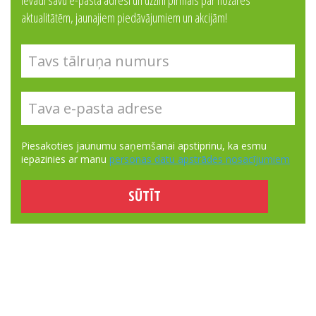
aktualitātēm, jaunajiem piedāvājumiem un akcijām!
Piesakoties jaunumu saņemšanai apstiprinu, ka esmu
iepazinies ar manu
personas datu apstrādes nosacījumiem