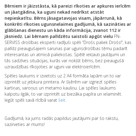
Bērniem ir jāizstāsta
, kā pareizi rīkoties ar apkures ierīcēm
un jāatgādina, ka uguni nekad nedrīkst atstāt
nepieskatītu. Bērns jāsagatavojas visam, jāpārrunā, kā
konkrēti rīkoties ugunsnelaimes gadījumā, kā sazināties ar
glābšanas dienestu un kāda informācija, zvanot 112 ir
jāsniedz. Lai bērnam palīdzētu saistoši apgūt vielu
FN-
SERVISS drošības eksperti radījuši spēli “Drošs paliek Drošs!”, kas
palīdz pieaugušajiem sarunas par ugunsdrošības tēmu padarīt
interesantas un atmiņā paliekošas. Spēlē iekļauti jautājumi un
tās sadzīves situācijas, kurās var nokļūt bērns, bez pieaugušā
uzraudzības rīkojoties ar uguni vai elektroierīcēm.
Spēles laukums ir izvietots uz 2 A4 formāta lapām un to var
izprintēt uz jebkura printera. Ar šķērēm var izgriezt spēles
kartiņas, varoņus un metamo kauliņu. Lai spēles laukums
kalpotu ilgāk, to var izprintēt uz biezāka papīra un ielaminēt.
Iegūt spēli savā rīcībā varat
šeit
.
Gadījumā, ka jums radās papildus jautājumi par šo rakstu,
sazinieties ar mums!