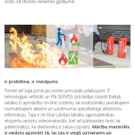
zinās, kā rīkoties nelaimes gadījumā.
Ir problēma, ir risinājums
Tomēr arī šajā jomā jau notiek principāli uzlabojumi. IT
tehnoloģijas attīstās un FN-SERVISS izstrādājis šobrīd Baltijā
labāko E-apmācību on-line sistēmu, lai nodrošinātu jaunākajiem
normatīvajiem aktiem un uzņēmuma specifikācijai atbilstošu
informāciju. Tajā ir ne tikai Latvijas labāko ugunsdzēsības
ekspertu veidots videomateriāls, bet arī pārbaudes testi, lai
pārliecinātos, ka darbinieks ir saturu izpratis.
Mācību materiāls
ir veidots apzināti tā, lai tas ir viegli uztverams un