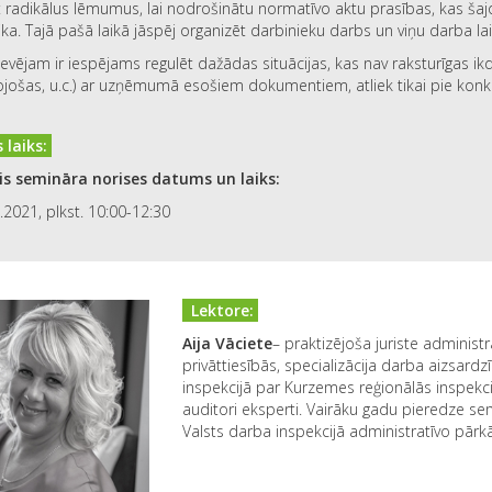
radikālus lēmumus, lai nodrošinātu normatīvo aktu prasības, kas šajo
ika. Tajā pašā laikā jāspēj organizēt darbinieku darbs un viņu darba la
vējam ir iespējams regulēt dažādas situācijas, kas nav raksturīgas ikdien
jošas, u.c.) ar uzņēmumā esošiem dokumentiem, atliek tikai pie konk
 laiks:
s semināra norises datums un laiks:
2021, plkst. 10:00-12:30
Lektore:
Aija Vāciete
– praktizējoša juriste administr
privāttiesībās, specializācija darba aizsard
inspekcijā par Kurzemes reģionālās inspekcij
auditori eksperti. Vairāku gadu pieredze sem
Valsts darba inspekcijā administratīvo pārk