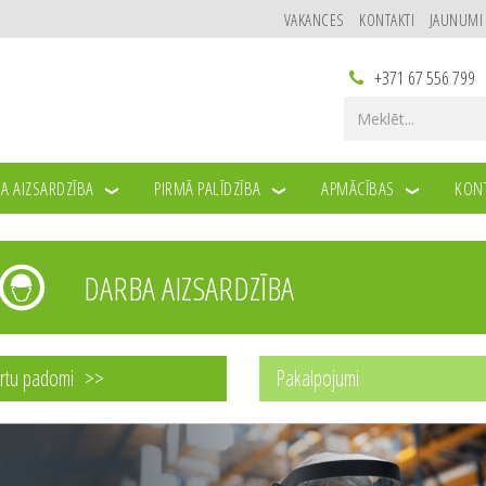
VAKANCES
KONTAKTI
JAUNUMI
+371 67 556 799
A AIZSARDZĪBA
PIRMĀ PALĪDZĪBA
APMĀCĪBAS
KONT
DARBA AIZSARDZĪBA
rtu padomi
Pakalpojumi