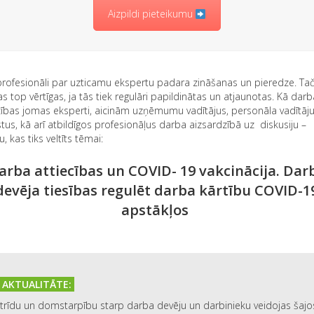
Aizpildi pieteikumu
profesionāli par uzticamu ekspertu padara zināšanas un pieredze. Ta
s top vērtīgas, ja tās tiek regulāri papildinātas un atjaunotas. Kā darb
zības jomas eksperti, aicinām uzņēmumu vadītājus, personāla vadītāj
stus, kā arī atbildīgos profesionāļus darba aizsardzībā uz diskusiju –
, kas tiks veltīts tēmai:
arba attiecības un COVID- 19 vakcinācija. Dar
devēja tiesības regulēt darba kārtību COVID-1
apstākļos
AKTUALITĀTE:
rīdu un domstarpību starp darba devēju un darbinieku veidojas šajos