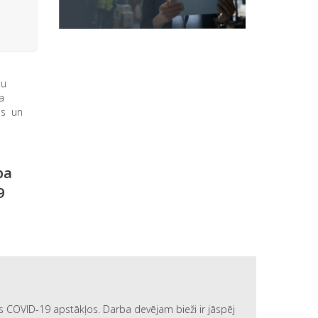
ču
a
us un
ba
9
 COVID-19 apstākļos. Darba devējam bieži ir jāspēj