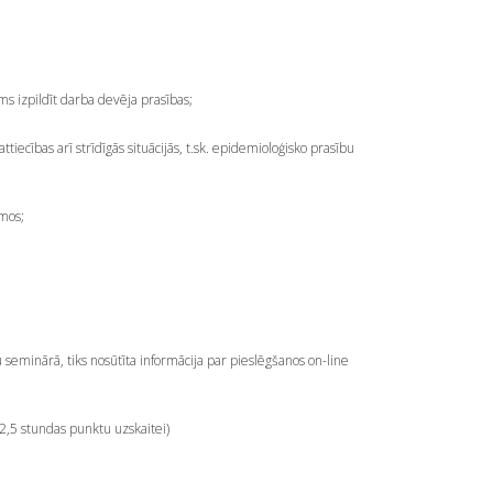
ms izpildīt darba devēja prasības;
cības arī strīdīgās situācijās, t.sk. epidemioloģisko prasību
mos;
eminārā, tiks nosūtīta informācija par pieslēgšanos on-line
2,5 stundas punktu uzskaitei)