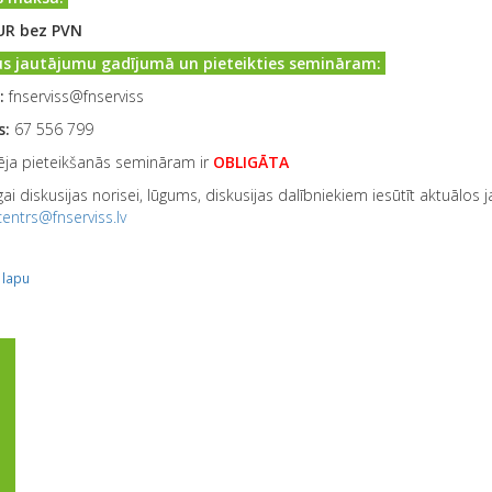
UR bez PVN
s jautājumu gadījumā un pieteikties semināram:
:
fnserviss@fnserviss
s:
67 556 799
ēja pieteikšanās semināram ir
OBLIGĀTA
ai diskusijas norisei, lūgums, diskusijas dalībniekiem iesūtīt aktuālos
entrs@fnserviss.lv
 lapu