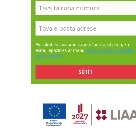
Piesakoties jaunumu saņemšanai apstiprinu, ka
esmu iepazinies ar manu
personas datu apstrādes
nosacījumiem