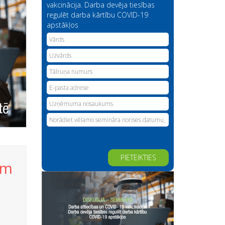
vakcinācija. Darba devēja tiesības
regulēt darba kārtību COVID-19
apstākļos
am
Alternative: