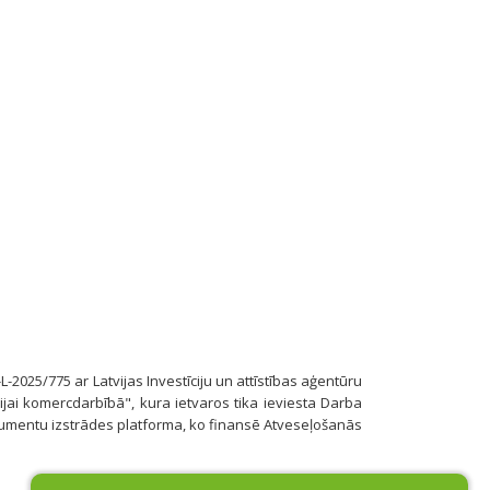
-L-2025/775 ar Latvijas Investīciju un attīstības aģentūru
jai komercdarbībā", kura ietvaros tika ieviesta Darba
umentu izstrādes platforma, ko finansē Atveseļošanās