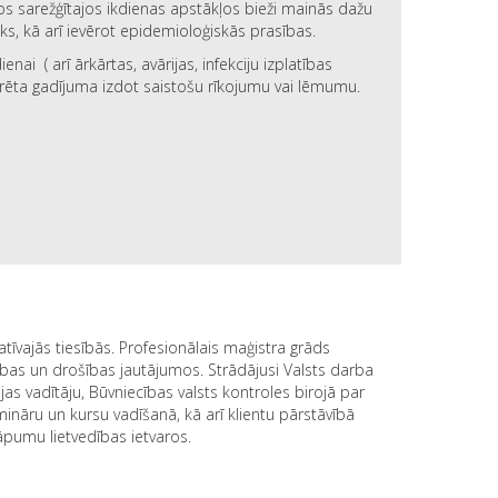
s sarežģītajos ikdienas apstākļos bieži mainās dažu
iks, kā arī ievērot epidemioloģiskās prasības.
ai ( arī ārkārtas, avārijas, infekciju izplatības
rēta gadījuma izdot saistošu rīkojumu vai lēmumu.
atīvajās tiesībās. Profesionālais maģistra grāds
zības un drošības jautājumos. Strādājusi Valsts darba
as vadītāju, Būvniecības valsts kontroles birojā par
ināru un kursu vadīšanā, kā arī klientu pārstāvībā
āpumu lietvedības ietvaros.