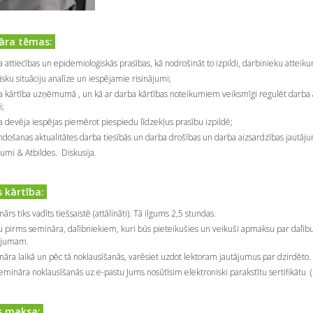
ra tēmas:
 attiecības un epidemioloģiskās prasības, kā nodrošināt to izpildi, darbinieku atteiku
isku situāciju analīze un iespējamie risinājumi;
 kārtība uzņēmumā , un kā ar darba kārtības noteikumiem veiksmīgi regulēt darba attie
i;
 devēja iespējas piemērot piespiedu līdzekļus prasību izpildē;
došanas aktualitātes darba tiesībās un darba drošības un darba aizsardzības jautāju
jumi & Atbildes. Diskusija.
 kārtība:
ārs tiks vadīts tiešsaistē (attālināti). Tā ilgums 2,5 stundas.
 pirms semināra, dalībniekiem, kuri būs pieteikušies un veikuši apmaksu par dalību s
ājumam.
āra laikā un pēc tā noklausīšanās, varēsiet uzdot lektoram jautājumus par dzirdēto.
emināra noklausīšanās uz e-pastu Jums nosūtīsim elektroniski parakstītu sertifikātu (
s maksa: