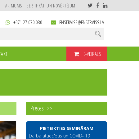
PAR MUMS
SERTIFIKĀTI UN NOVĒRTĒJUMI
+371 27 070 080
FNSERVISS@FNSERVISS.LV
E-VEIKALS
AKTI
Preces
PIETEIKTIES SEMINĀRAM
Darba attiecības un COVID- 19