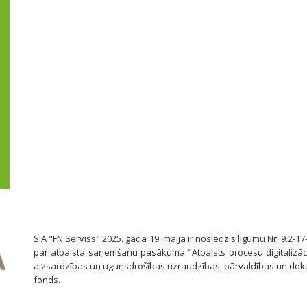
SIA "FN Serviss" 2025. gada 19. maijā ir noslēdzis līgumu Nr. 9.2-17
par atbalsta saņemšanu pasākuma "Atbalsts procesu digitalizāci
aizsardzības un ugunsdrošības uzraudzības, pārvaldības un dok
fonds.