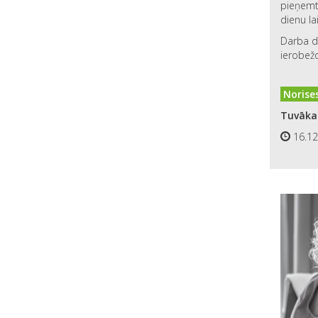
pieņemt 
dienu la
Darba de
ierobežo
Norises
Tuvākai
16.12.