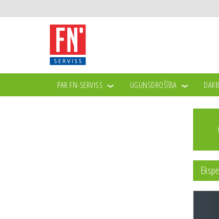
PAR FN-SERVISS
UGUNSDROŠĪBA
DARB
Ekspe