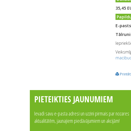
35,45 E
Papildu
E-pasts
Tālruni
Iepriekš
Veiksmīg
macibuc
Printēt
PIETEIKTIES JAUNUMIEM
Ievadi savu e-pasta adresi un uzzini pirmais par nozares
aktualitātēm, jaunajiem piedāvājumiem un akcijām!