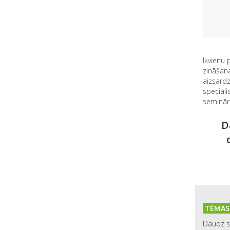
Ikvienu 
zināšana
aizsard
speciāli
semināru
D
TĒMAS 
Daudz st