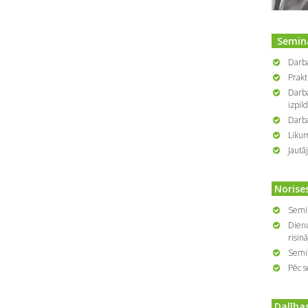
Seminā
Darba
Prakt
Darba
izpild
Darba
Likum
Jautā
Norises
Semin
Dienu
risin
Semin
Pēc s
Dalība