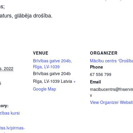
s;
aturs, glābēja drošība.
VENUE
ORGANIZER
Brīvības gatve 204b,
Mācību centrs “Drošīb
Rīga, LV-1039
Phone
s, 2022
Brīvības gatve 204b
67 556 799
Rīga
,
LV-1039
Latvia
+
Email
5
Google Map
macibucentrs@fnservis
v
View Organizer Websit
ory:
zības kursi
viss.lv/pirmas-