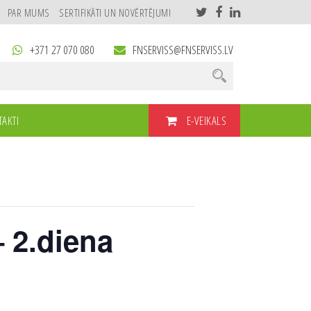
PAR MUMS
SERTIFIKĀTI UN NOVĒRTĒJUMI
+371 27 070 080
FNSERVISS@FNSERVISS.LV
E-VEIKALS
AKTI
– 2.diena