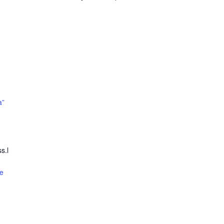
a”
s.l
e