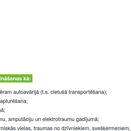
zināšanas kā:
ram autoavārijā (t.s. cietušā transportēšana);
 apturēšana;
mā;
mu, amputāciju un elektrotraumu gadījumā;
miskās vielas, traumas no dzīvniekiem, svešķermeņiem, a