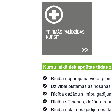
Kursu laikā tiek apgūtas tādas 
Rīcība negadījuma vietā, piemē
Dzīvībai bīstamas asiņošanas
Rīcība dažādu slimību gadīju
Rīcība slīkšanas, dažādu trau
Rīcība nelaimes gadījumos (ķī