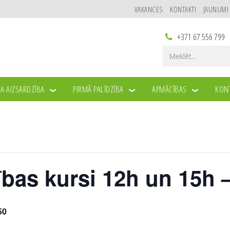
VAKANCES
KONTAKTI
JAUNUMI
+371 67 556 799
A AIZSARDZĪBA
PIRMĀ PALĪDZĪBA
APMĀCĪBAS
KONT
ības kursi 12h un 15h 
50