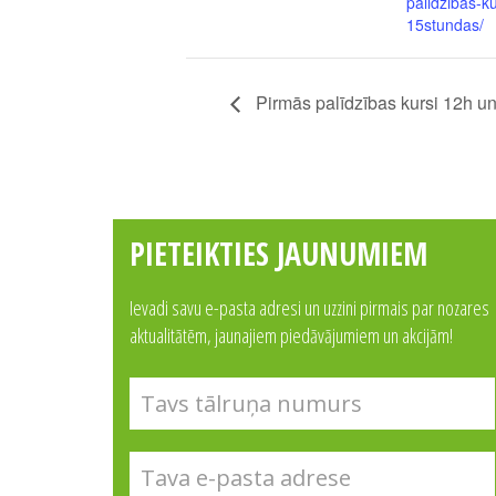
palidzibas-ku
15stundas/
Pirmās palīdzības kursi 12h un
PIETEIKTIES JAUNUMIEM
Ievadi savu e-pasta adresi un uzzini pirmais par nozares
aktualitātēm, jaunajiem piedāvājumiem un akcijām!