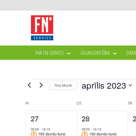
PAR FN-SERVISS
UGUNSDROŠĪBA
DARB
Events
aprīlis 2023
This Month
Select
date.
Calendar
PI
PIRMDIEN
OT
OTRDIEN
TR
T
of
1
1
27
28
Events
event,
event,
e
09:00
-
16:15
09:00
-
16:15
160 stundu kursi
160 stundu kursi