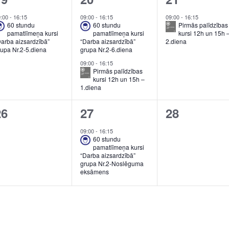
vent,
events,
event,
9:00
-
16:15
09:00
-
16:15
09:00
-
16:15
60 stundu
60 stundu
Pirmās palīdzības
pamatlīmeņa kursi
pamatlīmeņa kursi
kursi 12h un 15h 
Darba aizsardzībā”
“Darba aizsardzībā”
2.diena
rupa Nr.2-5.diena
grupa Nr.2-6.diena
09:00
-
16:15
Pirmās palīdzības
kursi 12h un 15h –
1.diena
0
1
0
26
27
28
vents,
event,
events,
09:00
-
16:15
60 stundu
pamatlīmeņa kursi
“Darba aizsardzībā”
grupa Nr.2-Noslēguma
eksāmens