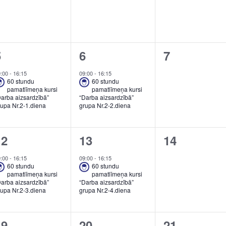
1
1
0
5
6
7
vent,
event,
events,
9:00
-
16:15
09:00
-
16:15
60 stundu
60 stundu
pamatlīmeņa kursi
pamatlīmeņa kursi
Darba aizsardzībā”
“Darba aizsardzībā”
rupa Nr.2-1.diena
grupa Nr.2-2.diena
1
1
0
12
13
14
vent,
event,
events,
9:00
-
16:15
09:00
-
16:15
60 stundu
60 stundu
pamatlīmeņa kursi
pamatlīmeņa kursi
Darba aizsardzībā”
“Darba aizsardzībā”
rupa Nr.2-3.diena
grupa Nr.2-4.diena
1
2
1
19
20
21