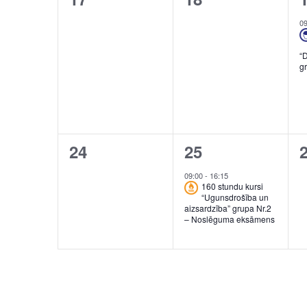
events,
events,
e
0
“
g
0
1
24
25
events,
event,
e
09:00
-
16:15
160 stundu kursi
“Ugunsdrošība un
aizsardzība” grupa Nr.2
– Noslēguma eksāmens