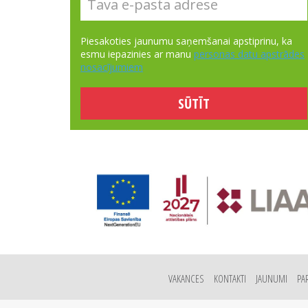
Piesakoties jaunumu saņemšanai apstiprinu, ka
esmu iepazinies ar manu
personas datu apstrādes
nosacījumiem
VAKANCES
KONTAKTI
JAUNUMI
PA