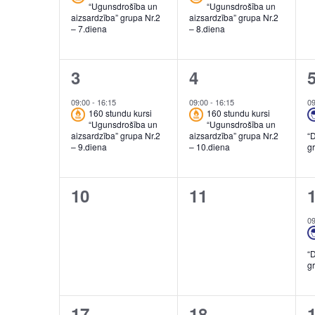
“Ugunsdrošība un
“Ugunsdrošība un
aizsardzība” grupa Nr.2
aizsardzība” grupa Nr.2
– 7.diena
– 8.diena
1
1
3
4
event,
event,
e
09:00
-
16:15
09:00
-
16:15
0
160 stundu kursi
160 stundu kursi
“Ugunsdrošība un
“Ugunsdrošība un
aizsardzība” grupa Nr.2
aizsardzība” grupa Nr.2
“
– 9.diena
– 10.diena
g
0
0
10
11
events,
events,
e
0
“
g
0
0
17
18