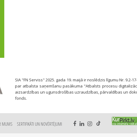
SIA "FN Serviss" 2025. gada 19. maijā ir noslēdzis līgumu Nr. 9.2-17
par atbalsta saņemšanu pasākuma "Atbalsts procesu digitalizāci
aizsardzības un ugunsdrošības uzraudzības, pārvaldības un dok
fonds.
R MUMS
SERTIFIKĀTI UN NOVĒRTĒJUMI