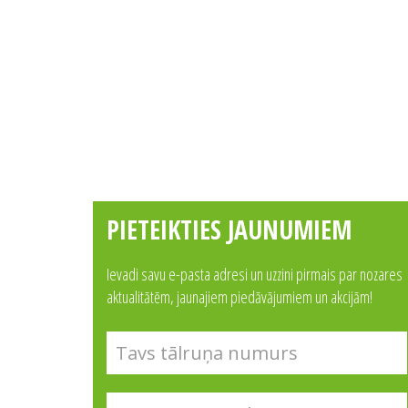
PIETEIKTIES JAUNUMIEM
Ievadi savu e-pasta adresi un uzzini pirmais par nozares
aktualitātēm, jaunajiem piedāvājumiem un akcijām!