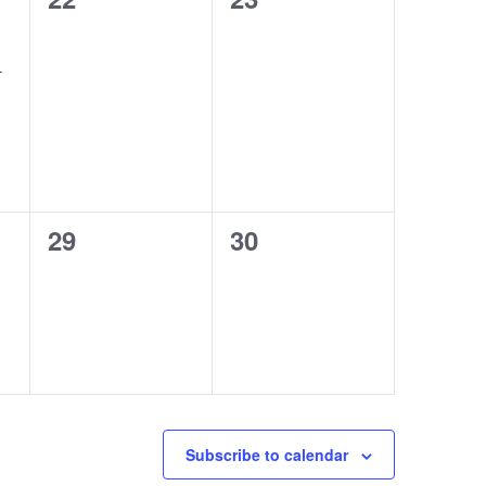
events,
events,
–
0
0
29
30
events,
events,
Subscribe to calendar