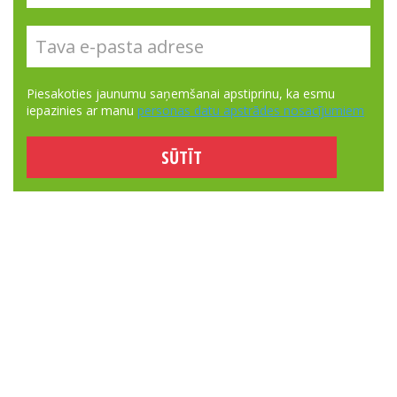
Piesakoties jaunumu saņemšanai apstiprinu, ka esmu
iepazinies ar manu
personas datu apstrādes nosacījumiem