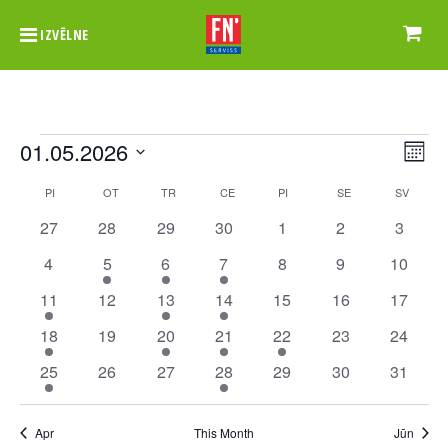
IZVĒLNE
Events
Vie
Ev
01.05.2026
Month
Vi
Nav
Select
Calendar
PI
PIRMDIEN
OT
OTRDIEN
TR
TREŠDIEN
CE
CETURTDIEN
PI
PIEKTDIEN
SE
SESTDIEN
SV
SVĒTD
Na
date.
of
0
0
0
0
0
0
0
27
28
29
30
1
2
3
events
events
events
events
events
events
events
Events
0
1
2
3
0
0
0
4
5
6
7
8
9
10
events
event
events
events
events
events
events
1
0
2
3
0
0
0
11
12
13
14
15
16
17
event
events
events
events
events
events
events
1
0
2
4
1
0
0
18
19
20
21
22
23
24
event
events
events
events
event
events
events
1
0
0
3
0
0
0
25
26
27
28
29
30
31
event
events
events
events
events
events
events
Apr
This Month
Jūn