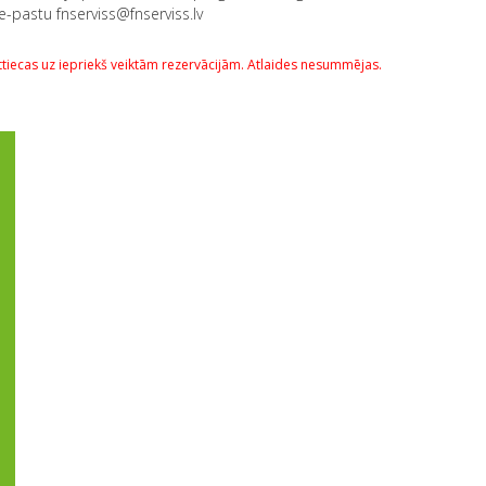
 e-pastu fnserviss@fnserviss.lv
ttiecas uz iepriekš veiktām rezervācijām. Atlaides nesummējas.