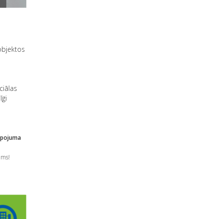
 objektos
ciālas
īgi
alpojuma
ums!