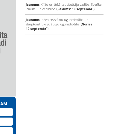
Jaunums
Krīžu un ārkārtas situāciju vadība: līderība,
lēmumi un atbildība
(Sākums: 10.septembrī)
Jaunums
Inženiersistēmu ugunsdrošība un
starpkonstrukciju šuvju ugunsdrošība
(Norise:
10.septembrī)
MAM