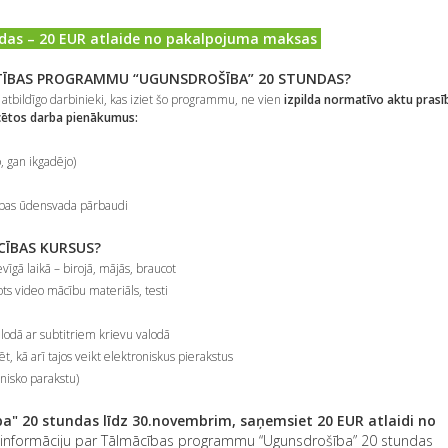
as – 20 EUR atlaide no pakalpojuma maksas
LĪTĪBAS PROGRAMMU “UGUNSDROŠĪBA” 20 STUNDAS?
atbildīgo darbinieki, kas iziet šo programmu, ne vien
izpilda normatīvo aktu prasī
ticētos darba pienākumus:
, gan ikgadējo)
ības ūdensvada pārbaudi
ĀCĪBAS KURSUS?
īgā laikā – birojā, mājās, braucot
ts video mācību materiāls, testi
lodā ar subtitriem krievu valodā
t, kā arī tajos veikt elektroniskus pierakstus
nisko parakstu)
" 20 stundas līdz 30.novembrim, saņemsiet 20 EUR atlaidi no
informāciju par Tālmācības programmu “Ugunsdrošība” 20 stundas