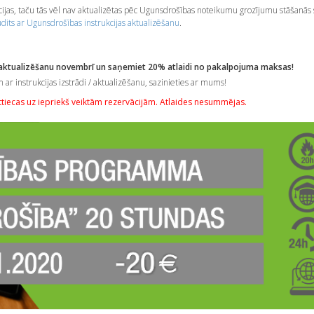
jas, taču tās vēl nav aktualizētas pēc Ugunsdrošības noteikumu grozījumu stāšanās 
its ar Ugunsdrošības instrukcijas aktualizēšanu
.
 aktualizēšanu
novembrī un saņemiet 20% atlaidi no pakalpojuma maksas!
r instrukcijas izstrādi / aktualizēšanu, sazinieties ar mums!
ttiecas uz iepriekš veiktām rezervācijām. Atlaides nesummējas.