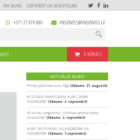
PAR MUMS
SERTIFIKĀTI UN NOVĒRTĒJUMI
+371 27 070 080
FNSERVISS@FNSERVISS.LV
E-VEIKALS
AKTI
AKTUĀLIE KURSI
Pirmās palīdzības kursi, Rīgā
(Sākums: 27. augustā)
60 STUNDU PAMATLĪMEŅA KURSI „DARBA
AIZSARDZĪBA”
(Sākums: 2. septembrī)
40 stundu programma „Uzticības persona darba
aizsardzībā”
(Sākums: 2. septembrī)
KURSI 160 STUNDAS „UGUNSDROŠĪBA UN
AIZSARDZĪBA”
(Sākums: 7.septembrī)