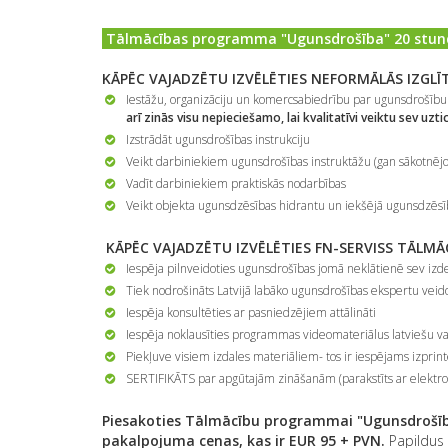
Tālmācības programma "Ugunsdrošība" 20 stund
KĀPĒC VAJADZĒTU IZVĒLĒTIES NEFORMĀLĀS IZG
Iestāžu, organizāciju un komercsabiedrību par ugunsdrošību 
arī zinās visu nepieciešamo, lai kvalitatīvi veiktu sev uz
Izstrādāt ugunsdrošības instrukciju
Veikt darbiniekiem ugunsdrošības instruktāžu (gan sākotnējo
Vadīt darbiniekiem praktiskās nodarbības
Veikt objekta ugunsdzēsības hidrantu un iekšējā ugunsdzēs
KĀPĒC VAJADZĒTU IZVĒLĒTIES FN-SERVISS TĀLM
Iespēja pilnveidoties ugunsdrošības jomā neklātienē sev izdev
Tiek nodrošināts Latvijā labāko ugunsdrošības ekspertu veido
Iespēja konsultēties ar pasniedzējiem attālināti
Iespēja noklausīties programmas videomateriālus latviešu va
Piekļuve visiem izdales materiāliem- tos ir iespējams izprintē
SERTIFIKĀTS par apgūtajām zināšanām (parakstīts ar elektro
Piesakoties Tālmācību programmai "Ugunsdrošība
pakalpojuma cenas, kas ir EUR 95 + PVN.
Papildus 