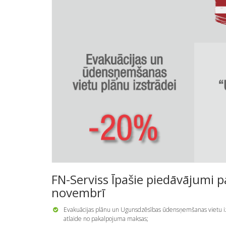
FN-Serviss Īpašie piedāvājumi
novembrī
Evakuācijas plānu un Ugunsdzēsības ūdensņemšanas vietu i
atlaide no pakalpojuma maksas;