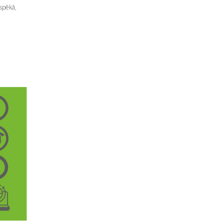
spēkā,