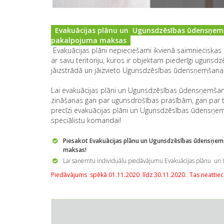
Evakuācijas plānu un Ugunsdzēsības ūdensņemša
pakalpojuma maksas
Evakuācijas plāni nepieciešami ikvienā saimnieciskas 
ar savu teritoriju, kuros ir objektam piederīgi ugunsdz
jāizstrādā un jāizvieto Ugunsdzēsības ūdensņemšanas
Lai evakuācijas plāni un Ugunsdzēsības ūdensņemšana
zināšanas gan par ugunsdrošības prasībām, gan par te
precīzi evakuācijas plāni un Ugunsdzēsības ūdensņem
speciālistu komandai!
Piesakot Evakuācijas plānu un Ugunsdzēsības ūdensņemš
maksas!
Lai saņemtu individuālu piedāvājumu Evakuācijas plānu un 
Piedāvājums spēkā 01.11.2020 līdz 30.11.2020. Tas neattiec