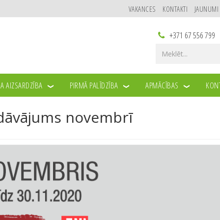
VAKANCES
KONTAKTI
JAUNUMI
+371 67 556 799
A AIZSARDZĪBA
PIRMĀ PALĪDZĪBA
APMĀCĪBAS
KONT
VEMBRĪ
edāvājums novembrī