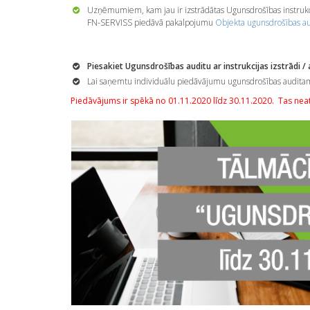
Uzņēmumiem, kam jau ir izstrādātas Ugunsdrošības instrukci
FN-SERVISS piedāvā pakalpojumu
Objekta ugunsdrošības aud
Piesakiet Ugunsdrošības auditu ar instrukcijas izstrādi /
Lai saņemtu individuālu piedāvājumu ugunsdrošības auditam a
Piedāvājums ir spēkā no 01.11.2020 līdz 30.11.2020. Tas nea