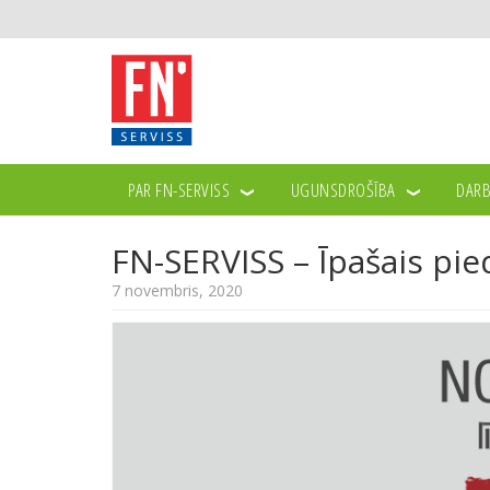
PAR FN-SERVISS
UGUNSDROŠĪBA
DARB
JAUNUMI
FN-SERVISS – ĪPAŠAIS PIEDĀVĀJUMS NO
>>
>>
FN-SERVISS – Īpašais pi
7 novembris, 2020