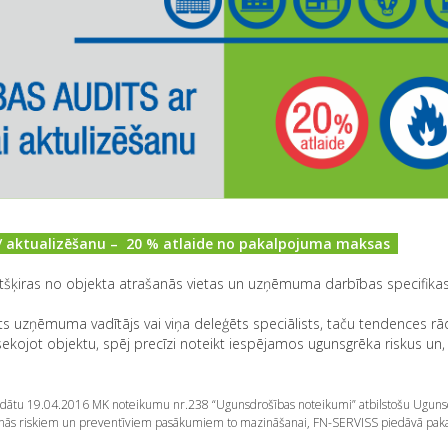
 / aktualizēšanu – 20 % atlaide no pakalpojuma maksas
atšķiras no objekta atrašanās vietas un uzņēmuma darbības specifikas
s uzņēmuma vadītājs vai viņa deleģēts speciālists, taču tendences rā
ojot objektu, spēj precīzi noteikt iespējamos ugunsgrēka riskus un,
rādātu 19.04.2016 MK noteikumu nr.238 “Ugunsdrošības noteikumi” atbilstošu Uguns
lšanās riskiem un preventīviem pasākumiem to mazināšanai, FN-SERVISS piedāvā pa