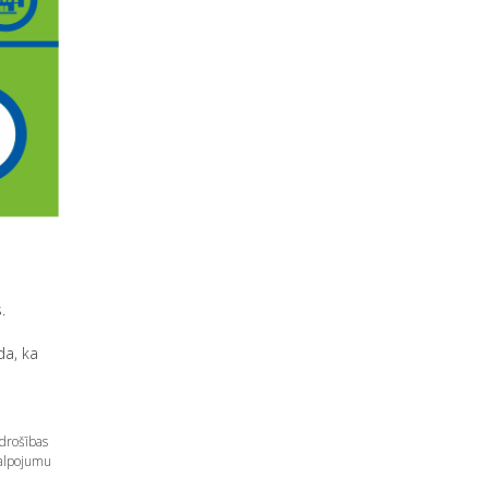
.
da, ka
drošības
kalpojumu