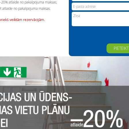
u -20% atlaide no pakalpojuma maksas;
 atlaide no pakalpojuma maksas.
priekš veiktām rezervācijām.
Alternative: