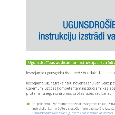
Ugunsdrošības auditam ar instrukcijas izstrādi
Iespējamie ugunsgrēka riski mēdz būt dažādi, un tie 
Iespējamo ugunsgrēka risku novērtēšanu var veikt pat
uzņēmumi uzticas kompetentām institūcijām, kas apsek
protams, sniegt risinājumus drošas vides radīšanai.
Lai palīdzētu uzņēmumiem apzināt iespējamos riskus, izst
instrukciju, kur norādītu uz iespējamiem ugunsgrēka izce
Ugunsdrošības audits ar Ugunsdrošības instrukcijas izstrādi
.