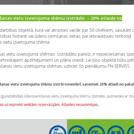
nas vietu izvietojuma shēmu izstrādei – 20% atlaide no
darbības objektā, kurā var atrasties vairāk par 50 cilvēkiem, savukārt
ēsības hidranti vai ūdens ņemšanas vietas, pie iebrauktuves teritorijā
 vietu izvietojuma shēma.
s vietu izvietojuma shēmas izstrādātu pareizi, ir nepieciešamas spe
hniskajiem apzīmējumiem un plāna izveidi. Lai jūsu objektā būtu piln
šanas vietu izvietojuma shēmas, uzticiet šo pienākumu FN-SERVISS
anas vietu izvietojuma shēmu izstrāi novembrī, saņemiet 20% atlaidi no pak
Ugunsdzēsības ūdensņemšanas vietu izvietojuma shēmu izstrādei, sazinieties ar m
as uz iepriekš veiktām rezervācijām. Atlaides nesummējas.