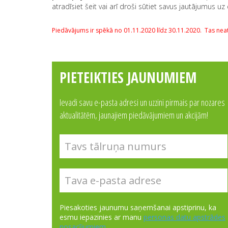
atradīsiet šeit vai arī droši sūtiet savus jautājumus uz
Piedāvājums ir spēkā no 01.11.2020 līdz 30.11.2020. Tas nea
PIETEIKTIES JAUNUMIEM
Ievadi savu e-pasta adresi un uzzini pirmais par nozares
aktualitātēm, jaunajiem piedāvājumiem un akcijām!
Piesakoties jaunumu saņemšanai apstiprinu, ka
esmu iepazinies ar manu
personas datu apstrādes
nosacījumiem