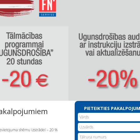
PIETEIKTIES PAKALPOJU
 pakalpojumiem
zvietojuma shēmu izstrādei – 20 %