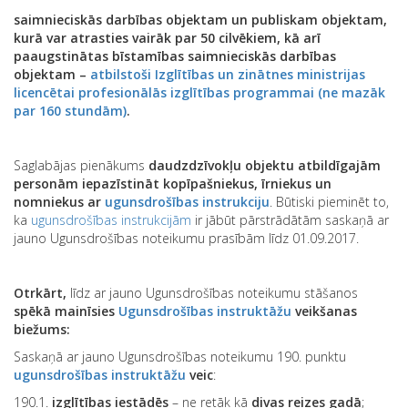
saimnieciskās darbības objektam un publiskam objektam,
kurā var atrasties vairāk par 50 cilvēkiem, kā arī
paaugstinātas bīstamības saimnieciskās darbības
objektam –
atbilstoši Izglītības un zinātnes ministrijas
licencētai profesionālās izglītības programmai (ne mazāk
par 160 stundām)
.
Saglabājas pienākums
daudzdzīvokļu objektu atbildīgajām
personām iepazīstināt kopīpašniekus, īrniekus un
nomniekus ar
ugunsdrošības instrukciju
. Būtiski pieminēt to,
ka
ugunsdrošības instrukcijām
ir jābūt pārstrādātām saskaņā ar
jauno Ugunsdrošības noteikumu prasībām līdz 01.09.2017.
Otrkārt,
līdz ar jauno Ugunsdrošības noteikumu stāšanos
spēkā mainīsies
Ugunsdrošības instruktāžu
veikšanas
biežums:
Saskaņā ar jauno Ugunsdrošības noteikumu 190. punktu
ugunsdrošības instruktāžu
veic
:
190.1.
izglītības iestādēs
– ne retāk kā
divas reizes gadā
;