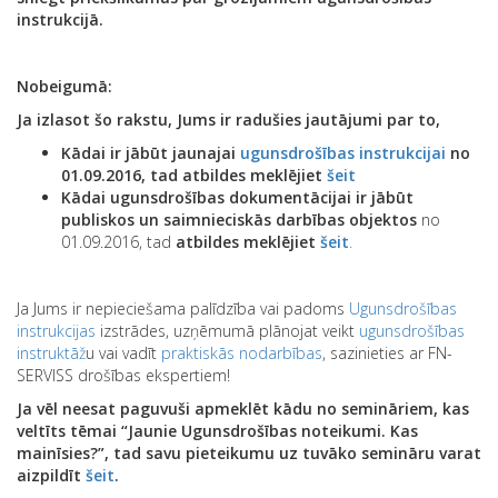
instrukcijā.
Nobeigumā:
Ja izlasot šo rakstu, Jums ir radušies jautājumi par to,
Kādai ir jābūt jaunajai
ugunsdrošības instrukcijai
no
01.09.2016, tad atbildes meklējiet
šeit
Kādai ugunsdrošības dokumentācijai ir jābūt
publiskos un saimnieciskās darbības objektos
no
01.09.2016, tad
atbildes meklējiet
šeit
.
Ja Jums ir nepieciešama palīdzība vai padoms
Ugunsdrošības
instrukcijas
izstrādes, uzņēmumā plānojat veikt
ugunsdrošības
instruktāž
u vai vadīt
praktiskās nodarbības
, sazinieties ar FN-
SERVISS drošības ekspertiem!
Ja vēl neesat paguvuši apmeklēt kādu no semināriem, kas
veltīts tēmai “Jaunie Ugunsdrošības noteikumi. Kas
mainīsies?”, tad savu pieteikumu uz tuvāko semināru varat
aizpildīt
šeit
.