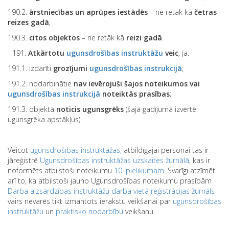
190.2.
ārstniecības un aprūpes iestādēs
– ne retāk kā
četras
reizes gadā
;
190.3.
citos objektos
– ne retāk kā
reizi gadā
.
Atkārtotu
ugunsdrošības instruktāžu
veic
, ja:
191.1. izdarīti
grozījumi
ugunsdrošības instrukcijā
;
191.2. nodarbinātie
nav ievērojuši šajos noteikumos vai
ugunsdrošības instrukcijā
noteiktās prasības
;
191.3. objektā
noticis ugunsgrēks
(šajā gadījumā izvērtē
ugunsgrēka apstākļus).
Veicot
ugunsdrošības instruktāžas,
atbildīgajai personai tas ir
jāreģistrē
Ugunsdrošības instruktāžas uzskaites žurnālā
, kas ir
noformēts atbilstoši noteikumu
10. pielikumam
. Svarīgi atzīmēt
arī to, ka atbilstoši jauno Ugunsdrošības noteikumu prasībām
Darba aizsardzības instruktāžu darba vietā reģistrācijas žurnāls
vairs nevarēs tikt izmantots ierakstu veikšanai par
ugunsdrošības
instruktāžu
un
praktisko nodarbību
veikšanu.