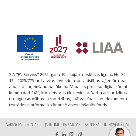
SIA "FN Serviss" 2025. gada 19. maijā ir noslēdzis līgumu Nr. 9.2-
17-L-2025/775 ar Latvijas Investīciju un attīstības aģentūru par
atbalsta saņemšanu pasākuma "Atbalsts procesu digitalizācijai
komercdarbībā", kura ietvaros tika ieviesta Darba aizsardzības
un ugunsdrošības uzraudzības, pārvaldības un dokumentu
izstrādes platforma, ko finansē Atveseļošanās fonds.
VAKANCES
KONTAKTI
JAUNUMI
PAR MUMS
SERTIFIKĀTI UN NOVĒRTĒJUMI