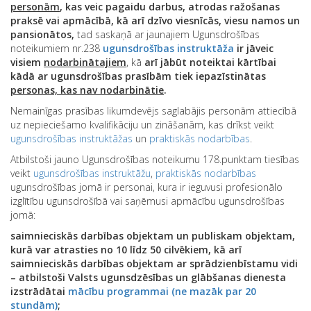
personām
, kas veic pagaidu darbus, atrodas ražošanas
praksē vai apmācībā, kā arī dzīvo viesnīcās, viesu namos un
pansionātos,
tad saskaņā ar jaunajiem Ugunsdrošības
noteikumiem nr.238
ugunsdrošības instruktāža
ir jāveic
visiem
nodarbinātajiem
, kā
arī jābūt noteiktai kārtībai
kādā ar ugunsdrošības prasībām tiek iepazīstinātas
personas, kas nav nodarbinātie
.
Nemainīgas prasības likumdevējs saglabājis personām attiecībā
uz nepieciešamo kvalifikāciju un zināšanām, kas drīkst veikt
ugunsdrošības instruktāžas
un
praktiskās nodarbības
.
Atbilstoši jauno Ugunsdrošības noteikumu 178.punktam tiesības
veikt
ugunsdrošības instruktāžu
,
praktiskās nodarbības
ugunsdrošības jomā ir personai, kura ir ieguvusi profesionālo
izglītību ugunsdrošībā vai saņēmusi apmācību ugunsdrošības
jomā:
saimnieciskās darbības objektam un publiskam objektam,
kurā var atrasties no 10 līdz 50 cilvēkiem, kā arī
saimnieciskās darbības objektam ar sprādzienbīstamu vidi
– atbilstoši Valsts ugunsdzēsības un glābšanas dienesta
izstrādātai
mācību programmai (ne mazāk par 20
stundām)
;