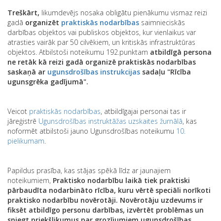
Treškārt,
likumdevējs nosaka obligātu pienākumu vismaz reizi
gadā
organizēt
praktiskās nodarbības
saimnieciskās
darbības objektos vai publiskos objektos, kur vienlaikus var
atrasties vairāk par 50 cilvēkiem, un kritiskās infrastruktūras
objektos. Atbilstoši noteikumu 192.punktam
atbildīgā persona
ne retāk kā reizi gadā organizē praktiskās nodarbības
saskaņā ar
ugunsdrošības instrukcijas
sadaļu "Rīcība
ugunsgrēka gadījumā".
Veicot
praktiskās nodarbības
, atbildīgajai personai tas ir
jāreģistrē
Ugunsdrošības instruktāžas uzskaites žurnālā
, kas
noformēt atbilstoši jauno Ugunsdrošības noteikumu
10.
pielikumam
.
Papildus prasība, kas stājas spēkā līdz ar jaunajiem
noteikumiem,
Praktisko nodarbību laikā tiek praktiski
pārbaudīta nodarbināto rīcība, kuru vērtē speciāli norīkoti
praktisko nodarbību novērotāji. Novērotāju uzdevums ir
fiksēt atbildīgo personu darbības, izvērtēt problēmas un
sniegt priekšlikumus par grozījumiem ugunsdrošības