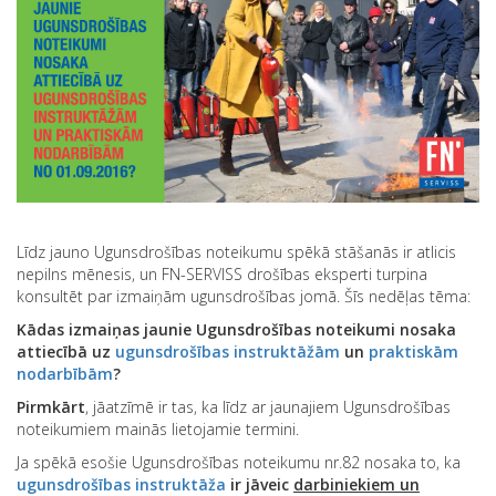
Līdz jauno Ugunsdrošības noteikumu spēkā stāšanās ir atlicis
nepilns mēnesis, un FN-SERVISS drošības eksperti turpina
konsultēt par izmaiņām ugunsdrošības jomā. Šīs nedēļas tēma:
Kādas izmaiņas jaunie Ugunsdrošības noteikumi nosaka
attiecībā uz
ugunsdrošības instruktāžām
un
praktiskām
nodarbībām
?
Pirmkārt
, jāatzīmē ir tas, ka līdz ar jaunajiem Ugunsdrošības
noteikumiem mainās lietojamie termini.
Ja spēkā esošie Ugunsdrošības noteikumu nr.82 nosaka to, ka
ugunsdrošības instruktāža
ir jāveic
darbiniekiem un