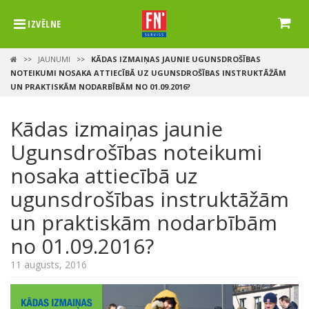
IZVĒLNE
JAUNUMI
KĀDAS IZMAIŅAS JAUNIE UGUNSDROŠĪBAS
>>
>>
NOTEIKUMI NOSAKA ATTIECĪBĀ UZ UGUNSDROŠĪBAS INSTRUKTĀŽĀM
UN PRAKTISKĀM NODARBĪBĀM NO 01.09.2016?
Kādas izmaiņas jaunie
Ugunsdrošības noteikumi
nosaka attiecībā uz
ugunsdrošības instruktāžām
un praktiskām nodarbībām
no 01.09.2016?
11 augusts, 2016