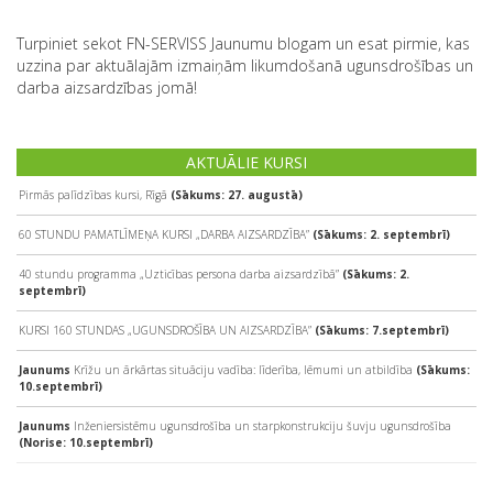
Turpiniet sekot FN-SERVISS Jaunumu blogam un esat pirmie, kas
uzzina par aktuālajām izmaiņām likumdošanā ugunsdrošības un
darba aizsardzības jomā!
AKTUĀLIE KURSI
Pirmās palīdzības kursi, Rīgā
(Sākums: 27. augustā)
60 STUNDU PAMATLĪMEŅA KURSI „DARBA AIZSARDZĪBA”
(Sākums: 2. septembrī)
40 stundu programma „Uzticības persona darba aizsardzībā”
(Sākums: 2.
septembrī)
KURSI 160 STUNDAS „UGUNSDROŠĪBA UN AIZSARDZĪBA”
(Sākums: 7.septembrī)
Jaunums
Krīžu un ārkārtas situāciju vadība: līderība, lēmumi un atbildība
(Sākums:
10.septembrī)
Jaunums
Inženiersistēmu ugunsdrošība un starpkonstrukciju šuvju ugunsdrošība
(Norise: 10.septembrī)