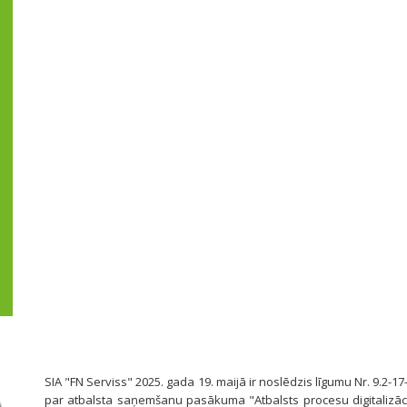
SIA "FN Serviss" 2025. gada 19. maijā ir noslēdzis līgumu Nr. 9.2-17
par atbalsta saņemšanu pasākuma "Atbalsts procesu digitalizāci