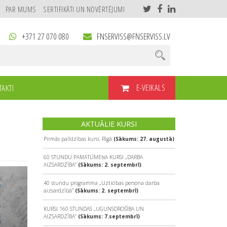
PAR MUMS
SERTIFIKĀTI UN NOVĒRTĒJUMI
+371 27 070 080
FNSERVISS@FNSERVISS.LV
E-VEIKALS
AKTI
ATĀCIJU?
AKTUĀLIE KURSI
Pirmās palīdzības kursi, Rīgā
(Sākums: 27. augustā)
60 STUNDU PAMATLĪMEŅA KURSI „DARBA
AIZSARDZĪBA”
(Sākums: 2. septembrī)
40 stundu programma „Uzticības persona darba
aizsardzībā”
(Sākums: 2. septembrī)
KURSI 160 STUNDAS „UGUNSDROŠĪBA UN
AIZSARDZĪBA”
(Sākums: 7.septembrī)