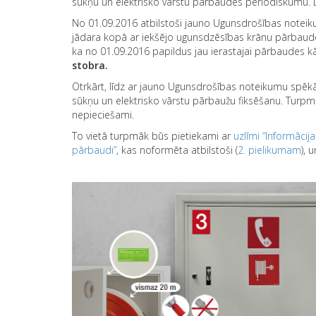
sūkņu un elektrisko vārstu pārbaudes periodiskumu. Lī
No 01.09.2016 atbilstoši jauno Ugunsdrošības noteik
jādara kopā ar iekšējo ugunsdzēsības krānu pārbaudē
ka no 01.09.2016 papildus jau ierastajai pārbaudes k
stobra.
Otrkārt, līdz ar jauno Ugunsdrošības noteikumu spēk
sūkņu un elektrisko vārstu pārbaužu fiksēšanu. Turp
nepieciešami.
To vietā turpmāk būs pietiekami ar
uzlīmi “Informāci
pārbaudi”
, kas noformēta atbilstoši (
2. pielikumam
), 