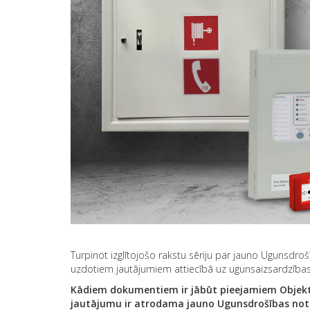
Turpinot izglītojošo rakstu sēriju par jauno Ugunsdr
uzdotiem jautājumiem attiecībā uz ugunsaizsardzības
Kādiem dokumentiem ir jābūt pieejamiem Objektā
jautājumu ir atrodama jauno Ugunsdrošības not