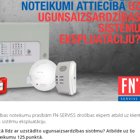
ošības noteikumu prasībām FN-SERVISS drošības ekperti atbild uz klien
 sistēmu ekspluatāciju.
 līdz ar uzstādīto ugunsaizsardzības sistēmu? Atbilde uz šo
eikumu 125.punktā.