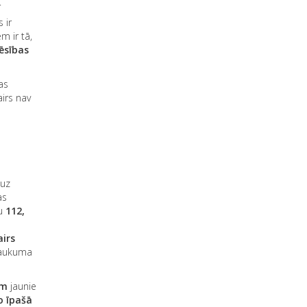
.
 ir
 ir tā,
ēsības
as
irs nav
 uz
as
ru
112,
airs
zsaukuma
em
jaunie
o īpašā