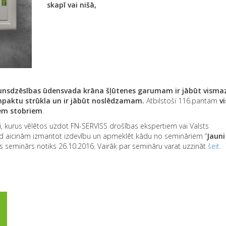
skapī vai nišā,
ugunsdzēsības ūdensvada krāna šļūtenes garumam ir jābūt visma
mpaktu strūkla un ir jābūt noslēdzamam.
Atbilstoši 116.pantam
vi
iem stobriem
.
mi, kurus vēlētos uzdot FN-SERVISS drošības ekspertiem vai Valsts
ad aicinām izmantot izdevību un apmeklēt kādu no semināriem “
Jauni
is seminārs notiks 26.10.2016. Vairāk par semināru varat uzzināt
šeit.