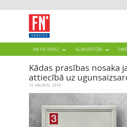
PAR FN-SERVISS
UGUNSDROŠĪBA
DARB
JAUNUMI
KĀDAS PRASĪBAS NOSAKA JAUNIE UGUN
>>
>>
Kādas prasības nosaka 
attiecībā uz ugunsaizsar
16 oktobris, 2016