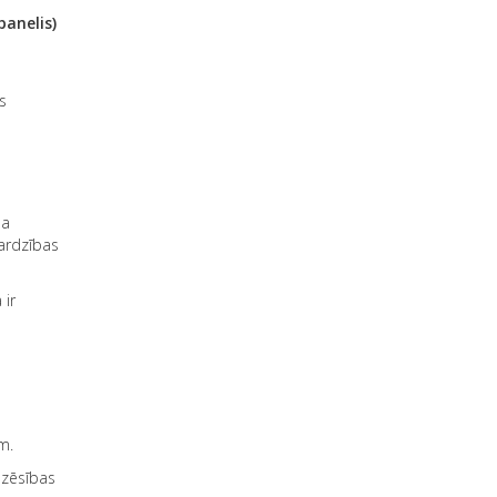
panelis)
s
da
ardzības
 ir
m.
dzēsības