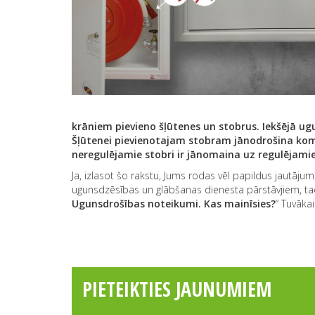
krāniem pievieno šļūtenes un stobrus. Iekšējā 
Šļūtenei pievienotajam stobram jānodrošina ko
neregulējamie stobri ir jānomaina uz regulējam
Ja, izlasot šo rakstu, Jums rodas vēl papildus jautāju
ugunsdzēsības un glābšanas dienesta pārstāvjiem, t
Ugunsdrošības noteikumi. Kas mainīsies?
” Tuvāka
PIETEIKTIES JAUNUMIEM