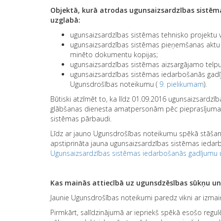
Objektā, kurā atrodas ugunsaizsardzības sistēm
uzglabā:
ugunsaizsardzības sistēmas tehnisko projektu 
ugunsaizsardzības sistēmas pieņemšanas aktu 
minēto dokumentu kopijas;
ugunsaizsardzības sistēmas aizsargājamo telpu 
ugunsaizsardzības sistēmas iedarbošanās gadīj
Ugunsdrošības noteikumu (
9. pielikumam
).
Būtiski atzīmēt to, ka līdz 01.09.2016 ugunsaizsardzība
glābšanas dienesta amatpersonām pēc pieprasījuma, 
sistēmas pārbaudi.
Līdz ar jauno Ugunsdrošības noteikumu spēkā stāšanos 
apstiprināta jauna ugunsaizsardzības sistēmas iedar
Ugunsaizsardzības sistēmas iedarbošanās gadījumu u
Kas mainās
attiecībā uz ugunsdzēsības sūkņu un
Jaunie Ugunsdrošības noteikumi paredz vikni ar izma
Pirmkārt, salīdzinājumā ar iepriekš spēkā esošo reg