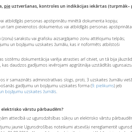
a,
pie
uztveršanas, kontroles un indikācijas iekārtas (turpmāk– 
vai atbildīgās personas apstiprinātu minētā dokumenta kopiju;
un tam pievienotos dokumentus vai atbildīgās personas apstiprināta
(zonu) sarakstu vai grafisku aizsargājamo zonu attēlojumu telpās;
umu un bojājumu uzskaites žurnālu, kas ir noformēts atbilstoši
s sistēmu dokumentācija varēja atrasties arī citviet, un tā bija jāuzrā
kas daudzos gadījumos ievērojami apgrūtināja uzstādītās ugunsaizs
ir samazināts administratīvais slogs, proti, 3 uzskaites žurnālu vietā
bošanās gadījumu un bojājumu uzskaites forma (
9. pielikums
) jeb
n bojājumu uzskaites žurnāls
.
 elektrisko vārstu pārbaudēm?
iņām attiecībā uz ugunsdzēsības sūkņu un elektrisko vārstu pārbaudē
ulējumu jaunie Ugunsdrošības noteikumi atsevišķi nereglamentē uguns