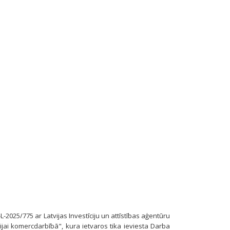
-L-2025/775 ar Latvijas Investīciju un attīstības aģentūru
jai komercdarbībā", kura ietvaros tika ieviesta Darba