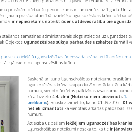
dz 01.09.2016 sūkņu pārbaudes bija jāveic ne retāk kā reizi ceturksnī
umu prasībām pārbaužu periodiskums ir samazināts uz 1 gadu. Un tas
m. Jauna prasība attiecībā uz iekšējo ugunsdzēsības krānu pārbaudēm
ārtībai
ir nepieciešams noteikt ūdens atdeves ražību pie ugunsdz
ā stāšanos samazinās administratīvais slogs attiecībā uz ugunsdzēsīb
māk Objektos
Ugunsdzēsības sūkņu pārbaudes uzskaites žurnāli
va
ja par veikto iekšējā ugunsdzēsības ūdensvada krāna un tā aprīkojuma
un tā ir jāizvieto pie ugunsdzēsības krāna.
Saskaņā ar jauno Ugunsdrošības noteikumu prasībām
ugunsdzēsības krāna skapja durvīm norāda krāna kārt
numuru, vienoto ārkārtas palīdzības izsaukumu numu
kā arī izvieto
4.4. zīmi (Noteikumiem pievienots
1.
pielikums
).
Būtiski atzīmēt to, ka no 01.09.2016 –
01
v
netiek izmantots
kā vienotais ārkārtas palīdzības i
numurs.
Attiecībā uz pašiem
iekšējiem ugunsdzēsības krāni
Ugunsdrošības noteikumi nosaka to, ka tie
ir jānoviet