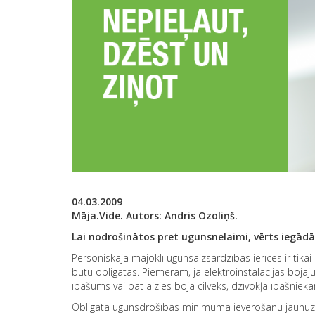
04.03.2009
Māja.Vide. Autors: Andris Ozoliņš.
Lai nodrošinātos pret ugunsnelaimi, vērts iegād
Personiskajā mājoklī ugunsaizsardzības ierīces ir ti
būtu obligātas. Piemēram, ja elektroinstalācijas bojāj
īpašums vai pat aizies bojā cilvēks, dzīvokļa īpašniek
Obligātā ugunsdrošības minimuma ievērošanu jaunuzc