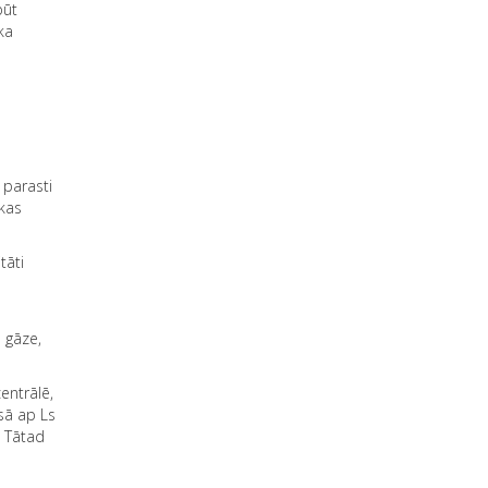
būt
ka
 parasti
 kas
tāti
 gāze,
entrālē,
sā ap Ls
. Tātad