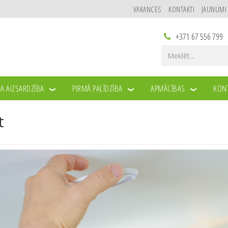
VAKANCES
KONTAKTI
JAUNUMI
+371 67 556 799
A AIZSARDZĪBA
PIRMĀ PALĪDZĪBA
APMĀCĪBAS
KONT
t