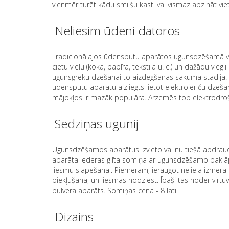
vienmēr turēt kādu smilšu kasti vai vismaz apzināt vietu,
Neliesim ūdeni datoros
Tradicionālajos ūdensputu aparātos ugunsdzēšamā viel
cietu vielu (koka, papīra, tekstila u. c.) un dažādu vieg
ugunsgrēku dzēšanai to aizdegšanās sākuma stadijā.
ūdensputu aparātu aizliegts lietot elektroierīču dzēšana
mājokļos ir mazāk populāra. Ārzemēs top elektrodroši 
Sedziņas ugunij
Ugunsdzēšamos aparātus izvieto vai nu tiešā apdraudējum
aparāta iederas glīta somiņa ar ugunsdzēšamo paklājiņ
liesmu slāpēšanai. Piemēram, ieraugot neliela izmēra 
piekļūšana, un liesmas nodziest. Īpaši tas noder virt
pulvera aparāts. Somiņas cena - 8 lati.
Dizains