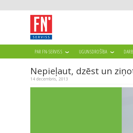
PAR FN-SERVISS
UGUNSDROŠĪBA
DARB
JAUNUMI
NEPIEĻAUT, DZĒST UN ZIŅOT
>>
>>
Nepieļaut, dzēst un ziņo
14 decembris, 2013