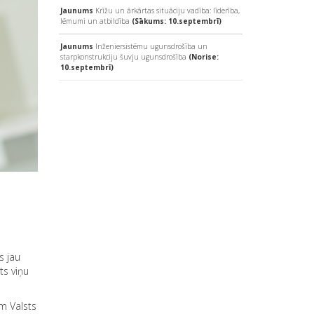
Jaunums
Krīžu un ārkārtas situāciju vadība: līderība,
lēmumi un atbildība
(Sākums: 10.septembrī)
Jaunums
Inženiersistēmu ugunsdrošība un
starpkonstrukciju šuvju ugunsdrošība
(Norise:
10.septembrī)
s jau
ts viņu
m Valsts