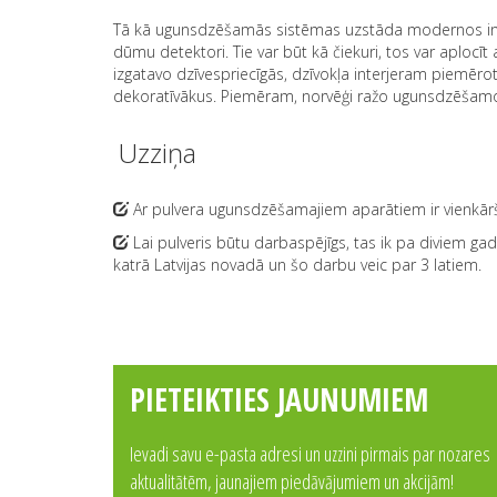
Tā kā ugunsdzēšamās sistēmas uzstāda modernos inte
dūmu detektori. Tie var būt kā čiekuri, tos var aploc
izgatavo dzīvespriecīgās, dzīvokļa interjeram piemēro
dekoratīvākus. Piemēram, norvēģi ražo ugunsdzēšam
Uzziņa
Ar pulvera ugunsdzēšamajiem aparātiem ir vienkārši
Lai pulveris būtu darbaspējīgs, tas ik pa diviem gad
katrā Latvijas novadā un šo darbu veic par 3 latiem.
PIETEIKTIES JAUNUMIEM
Ievadi savu e-pasta adresi un uzzini pirmais par nozares
aktualitātēm, jaunajiem piedāvājumiem un akcijām!