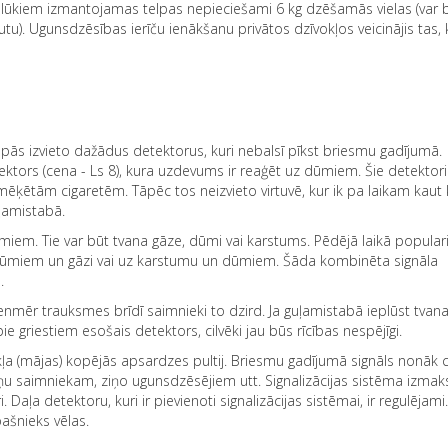
ūkiem izmantojamas telpas nepieciešami 6 kg dzēšamās vielas (var 
u). Ugunsdzēsības ierīču ienākšanu privātos dzīvokļos veicinājis tas, 
lpās izvieto dažādus detektorus, kuri nebalsī pīkst briesmu gadījumā.
tektors (cena - Ls 8), kura uzdevums ir reaģēt uz dūmiem. Šie detektori
izsmēķētām cigaretēm. Tāpēc tos neizvieto virtuvē, kur ik pa laikam kaut
uļamistabā.
em. Tie var būt tvana gāze, dūmi vai karstums. Pēdējā laikā populari
z dūmiem un gāzi vai uz karstumu un dūmiem. Šāda kombinēta signāla
.
enmēr trauksmes brīdī saimnieki to dzird. Ja guļamistabā ieplūst tvana
e griestiem esošais detektors, cilvēki jau būs rīcības nespējīgi.
okļa (mājas) kopējās apsardzes pultij. Briesmu gadījumā signāls nonāk c
ziņu saimniekam, ziņo ugunsdzēsējiem utt. Signalizācijas sistēma izmak
. Daļa detektoru, kuri ir pievienoti signalizācijas sistēmai, ir regulējami
ašnieks vēlas.