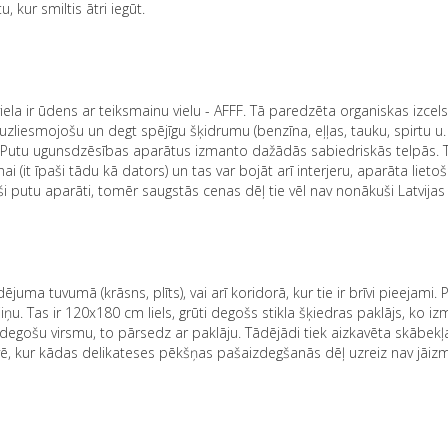
 kur smiltis ātri iegūt.
a ir ūdens ar teiksmainu vielu - AFFF. Tā paredzēta organiskas izce
li uzliesmojošu un degt spējīgu šķidrumu (benzīna, eļļas, tauku, spirtu u. 
 Putu ugunsdzēsības aparātus izmanto dažādās sabiedriskās telpās. 
i (it īpaši tādu kā dators) un tas var bojāt arī interjeru, aparāta lieto
putu aparāti, tomēr saugstās cenas dēļ tie vēl nav nonākuši Latvijas t
a tuvumā (krāsns, plīts), vai arī koridorā, kur tie ir brīvi pieejami. P
u. Tas ir 120x180 cm liels, grūti degošs stikla šķiedras paklājs, ko i
degošu virsmu, to pārsedz ar paklāju. Tādējādi tiek aizkavēta skābekļ
uvē, kur kādas delikateses pēkšņas pašaizdegšanās dēļ uzreiz nav jāi