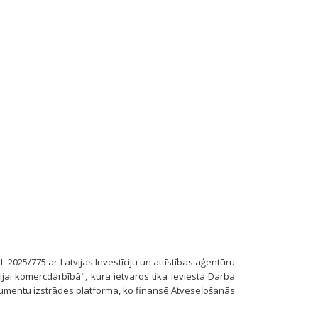
-L-2025/775 ar Latvijas Investīciju un attīstības aģentūru
jai komercdarbībā", kura ietvaros tika ieviesta Darba
umentu izstrādes platforma, ko finansē Atveseļošanās