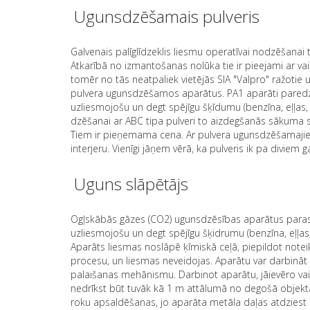
Ugunsdzēšamais pulveris
Galvenais palīglīdzeklis liesmu operatīvai nodzēšana
Atkarībā no izmantošanas nolūka tie ir pieejami ar va
tomēr no tās neatpaliek vietējās SIA "Valpro" ražotie
pulvera ugunsdzēšamos aparātus. PA1 aparāti paredzēti 
uzliesmojošu un degt spējīgu šķīdumu (benzīna, eļļas, 
dzēšanai ar ABC tipa pulveri to aizdegšanās sākuma st
Tiem ir pieņemama cena. Ar pulvera ugunsdzēšamajiem
interjeru. Vienīgi jāņem vērā, ka pulveris ik pa diviem
Uguns slāpētājs
Ogļskābās gāzes (CO2) ugunsdzēsības aparātus parasti 
uzliesmojošu un degt spējīgu šķidrumu (benzīna, eļļas,
Aparāts liesmas noslāpē ķīmiskā ceļā, piepildot notei
procesu, un liesmas neveidojas. Aparātu var darbināt 
palaišanas mehānismu. Darbinot aparātu, jāievēro vai
nedrīkst būt tuvāk kā 1 m attālumā no degošā objekta.
roku apsaldēšanas, jo aparāta metāla daļas atdziest l