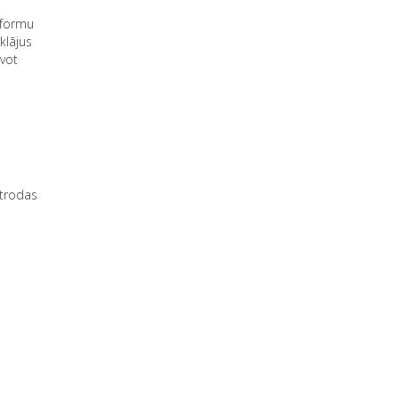
 formu
klājus
avot
atrodas