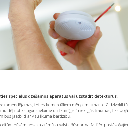
āties speciālus dzēšamos aparātus vai uzstādīt detektorus.
kai rekomendējamas, toties komerciāliem mērķiem izmantotā dzīvoklī tā
umu dēļ notiks ugunsnelaime un likumīgie īrnieki gūs traumas, tiks bojā
am būs jāatbild ar visu likuma bardzību.
eltām būvēm nosaka arī mūsu valsts Būvnormatīvi. Pēc pastāvošajie