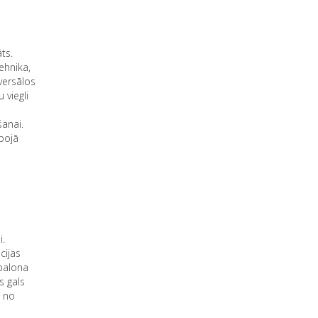
ts.
ehnika,
versālos
 viegli
šanai.
bojā
i.
cijas
 balona
s gals
s no