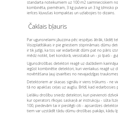
standarta noteikumiem uz 100 m2 saimnieciskiem nol
kombinēta, piemēram, 3 kg pulvera un 3 kg ķīmisko put
ierīces kļuvušas kompaktas un uzlabojies to dizains.
Čaklais bļauris
Par ugunsnelaimi jāuzzina pēc iespējas ātrāk, tādēļ te
Visizplatītākais ir pie griestiem stiprināmais dūmu de
ir tik jutīgi, ka tos var iedarbināt dūmi pat no pāris 
mēdz notikt, bet koridorā, viesistabā un - jo īpaši - g
Ugunsdrošības detektori reaģē uz dažādiem kairinājumi
iegūst kombinētie detektori, kuri vienlaikus reaģē u
novērtēšana ļauj izvairīties no nevajadzīgas trauksmes
Detektoriem ar skaņas signālu ir viens trūkums - ne vi
tā no apakšas ceļas uz augšu. Brīdī, kad iedarbosies pi
Lielāku drošību sniedz detektori, kuri pievienoti dzīv
kur operators rīkojas saskaņā ar instrukciju - sūta īs
100, piedevām tai ir pieslēgti citi - apsardzes detektori
tiem var uzstādīt tādu dūmu drošības pakāpi, kādu īp