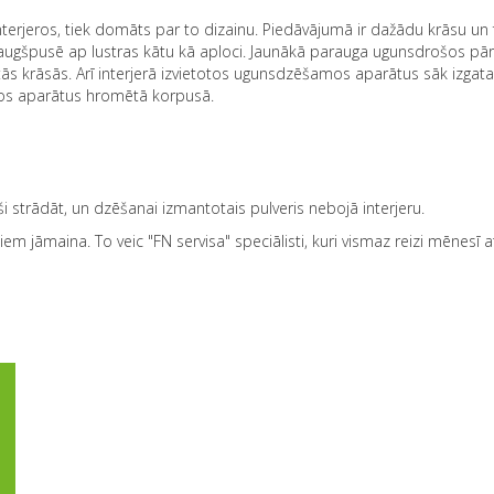
rjeros, tiek domāts par to dizainu. Piedāvājumā ir dažādu krāsu un
īt augšpusē ap lustras kātu kā aploci. Jaunākā parauga ugunsdrošos pār
tās krāsās. Arī interjerā izvietotos ugunsdzēšamos aparātus sāk izgat
os aparātus hromētā korpusā.
 strādāt, un dzēšanai izmantotais pulveris nebojā interjeru.
iem jāmaina. To veic "FN servisa" speciālisti, kuri vismaz reizi mēnesī 