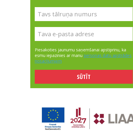
Piesakoties jaunumu saņemšanai apstiprinu, ka
esmu iepazinies ar manu
personas datu apstrādes
nosacījumiem