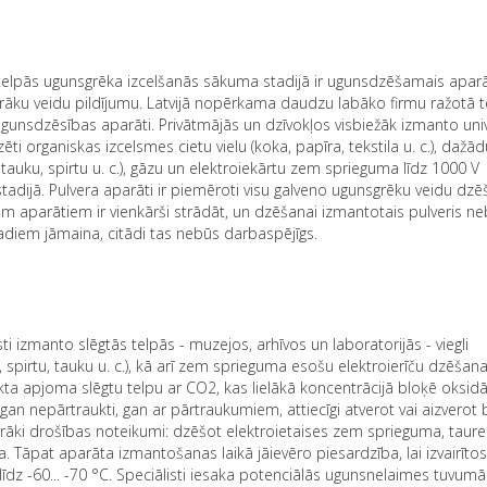
i telpās ugunsgrēka izcelšanās sākuma stadijā ir ugunsdzēšamais aparā
irāku veidu pildījumu. Latvijā nopērkama daudzu labāko firmu ražotā t
 ugunsdzēsības aparāti. Privātmājās un dzīvokļos visbiežāk izmanto uni
organiskas izcelsmes cietu vielu (koka, papīra, tekstila u. c.), dažādu
tauku, spirtu u. c.), gāzu un elektroiekārtu zem sprieguma līdz 1000 V
adijā. Pulvera aparāti ir piemēroti visu galveno ugunsgrēku veidu dzē
 aparātiem ir vienkārši strādāt, un dzēšanai izmantotais pulveris ne
 gadiem jāmaina, citādi tas nebūs darbaspējīgs.
izmanto slēgtās telpās - muzejos, arhīvos un laboratorijās - viegli
 spirtu, tauku u. c.), kā arī zem sprieguma esošu elektroierīču dzēšana
kta apjoma slēgtu telpu ar CO2, kas lielākā koncentrācijā bloķē oksidā
gan nepārtraukti, gan ar pārtraukumiem, attiecīgi atverot vai aizverot
rāki drošības noteikumi: dzēšot elektroietaises zem sprieguma, taure
 Tāpat aparāta izmantošanas laikā jāievēro piesardzība, lai izvairīto
īdz -60... -70 °C. Speciālisti iesaka potenciālās ugunsnelaimes tuvumā