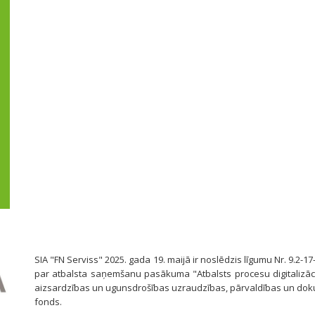
SIA "FN Serviss" 2025. gada 19. maijā ir noslēdzis līgumu Nr. 9.2-17
par atbalsta saņemšanu pasākuma "Atbalsts procesu digitalizāci
aizsardzības un ugunsdrošības uzraudzības, pārvaldības un dok
fonds.