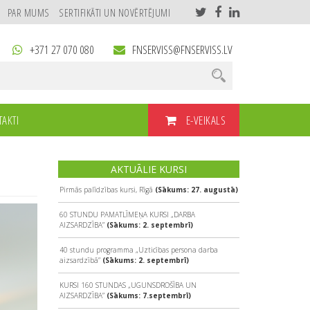
PAR MUMS
SERTIFIKĀTI UN NOVĒRTĒJUMI
+371 27 070 080
FNSERVISS@FNSERVISS.LV
E-VEIKALS
AKTI
AKTUĀLIE KURSI
Pirmās palīdzības kursi, Rīgā
(Sākums: 27. augustā)
60 STUNDU PAMATLĪMEŅA KURSI „DARBA
AIZSARDZĪBA”
(Sākums: 2. septembrī)
40 stundu programma „Uzticības persona darba
aizsardzībā”
(Sākums: 2. septembrī)
KURSI 160 STUNDAS „UGUNSDROŠĪBA UN
AIZSARDZĪBA”
(Sākums: 7.septembrī)