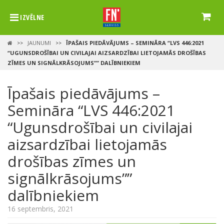
IZVĒLNE
JAUNUMI
ĪPAŠAIS PIEDĀVĀJUMS – SEMINĀRA “LVS 446:2021
>>
>>
“UGUNSDROŠĪBAI UN CIVILAJAI AIZSARDZĪBAI LIETOJAMĀS DROŠĪBAS
ZĪMES UN SIGNĀLKRĀSOJUMS”” DALĪBNIEKIEM
Īpašais piedāvājums –
Semināra “LVS 446:2021
“Ugunsdrošībai un civilajai
aizsardzībai lietojamās
drošības zīmes un
signālkrāsojums””
dalībniekiem
16 septembris, 2021