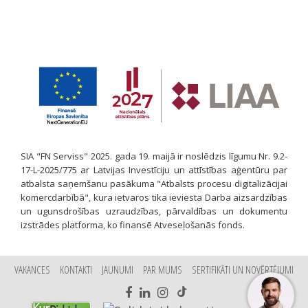
SIA "FN Serviss" 2025. gada 19. maijā ir noslēdzis līgumu Nr. 9.2-
17-L-2025/775 ar Latvijas Investīciju un attīstības aģentūru par
atbalsta saņemšanu pasākuma "Atbalsts procesu digitalizācijai
komercdarbībā", kura ietvaros tika ieviesta Darba aizsardzības
un ugunsdrošības uzraudzības, pārvaldības un dokumentu
izstrādes platforma, ko finansē Atveseļošanās fonds.
VAKANCES
KONTAKTI
JAUNUMI
PAR MUMS
SERTIFIKĀTI UN NOVĒRTĒJUMI