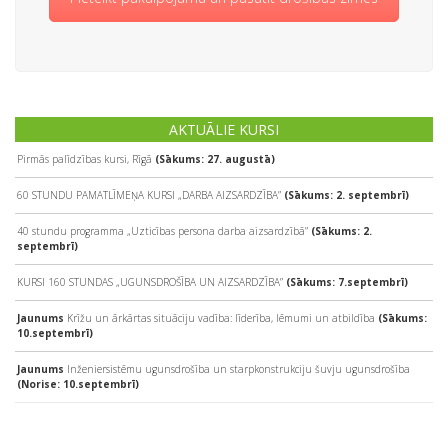
AKTUĀLIE KURSI
Pirmās palīdzības kursi, Rīgā
(Sākums: 27. augustā)
60 STUNDU PAMATLĪMEŅA KURSI „DARBA AIZSARDZĪBA”
(Sākums: 2. septembrī)
40 stundu programma „Uzticības persona darba aizsardzībā”
(Sākums: 2.
septembrī)
KURSI 160 STUNDAS „UGUNSDROŠĪBA UN AIZSARDZĪBA”
(Sākums: 7.septembrī)
Jaunums
Krīžu un ārkārtas situāciju vadība: līderība, lēmumi un atbildība
(Sākums:
10.septembrī)
Jaunums
Inženiersistēmu ugunsdrošība un starpkonstrukciju šuvju ugunsdrošība
(Norise: 10.septembrī)