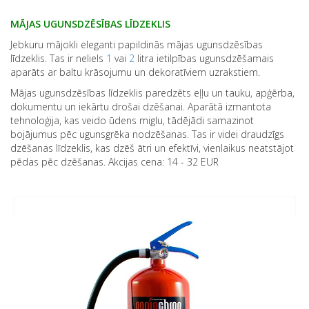
MĀJAS UGUNSDZĒSĪBAS LĪDZEKLIS
Jebkuru mājokli eleganti papildinās mājas ugunsdzēsības
līdzeklis. Tas ir neliels
1
vai
2
litra ietilpības ugunsdzēšamais
aparāts ar baltu krāsojumu un dekoratīviem uzrakstiem.
Mājas ugunsdzēsības līdzeklis paredzēts eļļu un tauku, apģērba,
dokumentu un iekārtu drošai dzēšanai. Aparātā izmantota
tehnoloģija, kas veido ūdens miglu, tādējādi samazinot
bojājumus pēc ugunsgrēka nodzēšanas. Tas ir videi draudzīgs
dzēšanas līdzeklis, kas dzēš ātri un efektīvi, vienlaikus neatstājot
pēdas pēc dzēšanas. Akcijas cena: 14 - 32 EUR