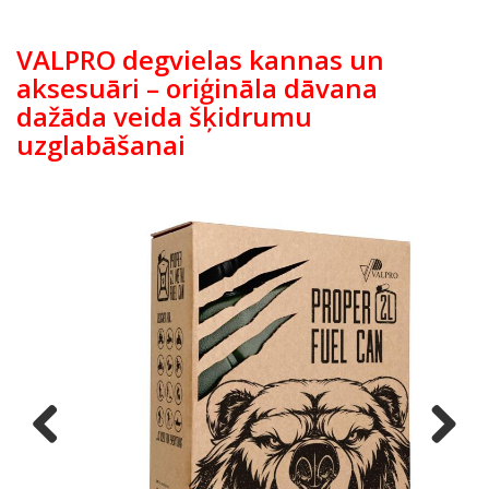
veste. Akcijas cena: 27,18 EUR
VALPRO degvielas kannas un
aksesuāri – oriģināla dāvana
dažāda veida šķidrumu
uzglabāšanai
Previous
Next