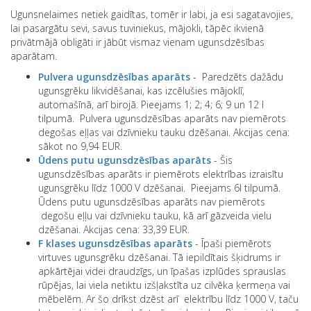
UGUNSDZĒSĪBAS APARĀTI
Ugunsnelaimes netiek gaidītas, tomēr ir labi, ja esi sagatavojies,
lai pasargātu sevi, savus tuviniekus, mājokli, tāpēc ikvienā
privātmājā obligāti ir jābūt vismaz vienam ugunsdzēsības
aparātam.
Pulvera ugunsdzēsības aparāts
- Paredzēts dažādu
ugunsgrēku likvidēšanai, kas izcēlušies mājoklī,
automašīnā, arī birojā. Pieejams 1; 2; 4; 6; 9 un 12 l
tilpumā. Pulvera ugunsdzēsības aparāts nav piemērots
degošas eļļas vai dzīvnieku tauku dzēšanai. Akcijas cena:
sākot no 9,94 EUR.
Ūdens putu ugunsdzēsības aparāts
- Šis
ugunsdzēsības aparāts ir piemērots elektrības izraisītu
ugunsgrēku līdz 1000 V dzēšanai. Pieejams 6l tilpumā.
Ūdens putu ugunsdzēsības aparāts nav piemērots
degošu eļļu vai dzīvnieku tauku, kā arī gāzveida vielu
dzēšanai. Akcijas cena: 33,39 EUR.
F klases ugunsdzēsības aparāts
- Īpaši piemērots
virtuves ugunsgrēku dzēšanai. Tā iepildītais šķidrums ir
apkārtējai videi draudzīgs, un īpašas izplūdes sprauslas
rūpējas, lai viela netiktu izšļakstīta uz cilvēka ķermeņa vai