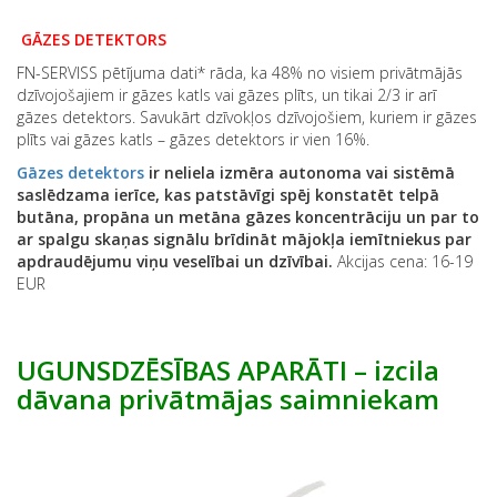
GĀZES DETEKTORS
FN-SERVISS pētījuma dati* rāda, ka 48% no visiem privātmājās
dzīvojošajiem ir gāzes katls vai gāzes plīts, un tikai 2/3 ir arī
gāzes detektors. Savukārt dzīvokļos dzīvojošiem, kuriem ir gāzes
plīts vai gāzes katls – gāzes detektors ir vien 16%.
Gāzes detektors
ir neliela izmēra autonoma vai sistēmā
saslēdzama ierīce, kas patstāvīgi spēj konstatēt telpā
butāna, propāna un metāna gāzes koncentrāciju un par to
ar spalgu skaņas signālu brīdināt mājokļa iemītniekus par
apdraudējumu viņu veselībai un dzīvībai.
Akcijas cena: 16-19
EUR
UGUNSDZĒSĪBAS APARĀTI – izcila
dāvana privātmājas saimniekam