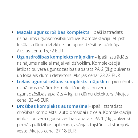
Mazais ugunsdrošības komplekts
– īpaši izstrādāts
risinājums ugunsdrošībai virtuvē. Komplektācijā ietilpst
lokālais dūmu detektors un ugunsdzēsības pārklājs.
Akcijas cena: 15,72 EUR
Ugunsdrošības komplekts mājoklim
– īpaši izstrādāts
risinājums nelielai mājai vai dzīvoklim. Komplektācijā
ietilpst pulvera ugunsdzēsības aparāts PA-2 (2kg pulveris)
un lokālais dūmu detektors. Akcijas cena: 23,23 EUR
Lielais ugunsdrošības komplekts mājoklim
– piemērots
risinājums mājām. Komplektā ietilpst pulvera
ugunsdzēsības aparāts 4 kg un dūmu detektors. Akcijas
cena: 33,46 EUR
Drošības komplekts automašīnai
– īpaši izstrādāts
drošības komplekts auto drošībai uz ceļa. Komplektācijā
ietilpst pulvera ugunsdzēsības aparāts PA-1 (1kg pulveris),
pirmās palīdzības aptieciņa, avārijas trijstūris, atstarojoša