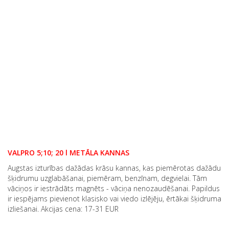
VALPRO 5;10; 20 l METĀLA KANNAS
Augstas izturības dažādas krāsu kannas, kas piemērotas dažādu
šķidrumu uzglabāšanai, piemēram, benzīnam, degvielai. Tām
vāciņos ir iestrādāts magnēts - vāciņa nenozaudēšanai. Papildus
ir iespējams pievienot klasisko vai viedo izlējēju, ērtākai šķidruma
izliešanai. Akcijas cena: 17-31 EUR