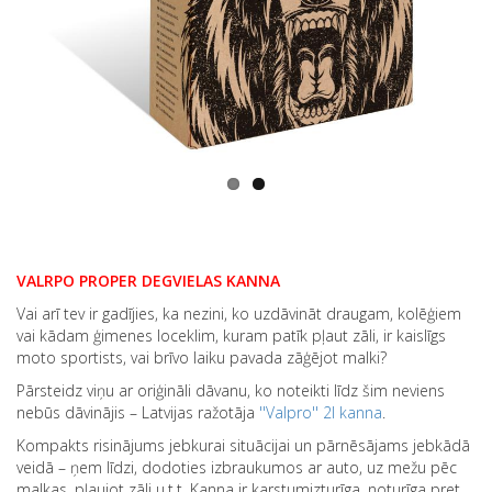
VALRPO PROPER DEGVIELAS KANNA
Vai arī tev ir gadījies, ka nezini, ko uzdāvināt draugam, kolēģiem
vai kādam ģimenes loceklim, kuram patīk pļaut zāli, ir kaislīgs
moto sportists, vai brīvo laiku pavada zāģējot malki?
Pārsteidz viņu ar oriģināli dāvanu, ko noteikti līdz šim neviens
nebūs dāvinājis – Latvijas ražotāja
''Valpro'' 2l kanna
.
Kompakts risinājums jebkurai situācijai un pārnēsājams jebkādā
veidā – ņem līdzi, dodoties izbraukumos ar auto, uz mežu pēc