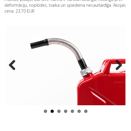
malkas, pļaujot zāli u.t.t. Kanna ir karstumizturīga, noturīga pret
deformāciju, noplūdes, tvaika un spiediena necaurlaidīga. Akcijas
cena: 23,70 EUR
Previous
Next