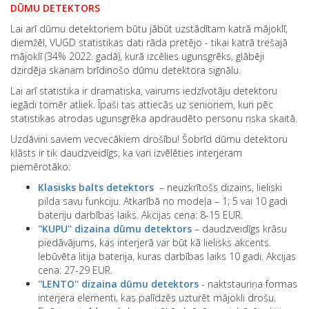
DŪMU DETEKTORS
Lai arī dūmu detektoriem būtu jābūt uzstādītam katrā mājoklī,
diemžēl, VUGD statistikas dati rāda pretējo - tikai katrā trešajā
mājoklī (34% 2022. gadā), kurā izcēlies ugunsgrēks, glābēji
dzirdēja skanam brīdinošo dūmu detektora signālu.
Lai arī statistika ir dramatiska, vairums iedzīvotāju detektoru
iegādi tomēr atliek. Īpaši tas attiecās uz senioriem, kuri pēc
statistikas atrodas ugunsgrēka apdraudēto personu riska skaitā.
Uzdāvini saviem vecvecākiem drošību! Šobrīd dūmu detektoru
klāsts ir tik daudzveidīgs, ka vari izvēlēties interjeram
piemērotāko:
Klasisks balts detektors
– neuzkrītošs dizains, lieliski
pilda savu funkciju. Atkarībā no modeļa – 1; 5 vai 10 gadi
bateriju darbības laiks. Akcijas cena: 8-15 EUR.
''KUPU'' dizaina dūmu detektors
– daudzveidīgs krāsu
piedāvājums, kas interjerā var būt kā lielisks akcents.
Iebūvēta litija baterija, kuras darbības laiks 10 gadi. Akcijas
cena: 27-29 EUR.
''LENTO'' dizaina dūmu detektors
- naktstauriņa formas
interjera elementi, kas palīdzēs uzturēt mājokli drošu.