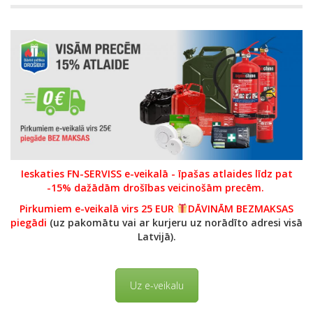
Ieskaties FN-SERVISS e-veikalā - īpašas atlaides līdz pat
-15% dažādām drošības veicinošām precēm.
Pirkumiem e-veikalā virs 25 EUR
DĀVINĀM BEZMAKSAS
piegādi
(uz pakomātu vai ar kurjeru uz norādīto adresi visā
Latvijā).
Uz e-veikalu