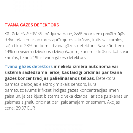
TVANA GĀZES DETEKTORS
Kā rāda FN-SERVISS pētījuma dati*, 85% no visiem privātmājās
dzīvojošajiem ir apkures aprīkojums – krāsns, katls vai kamīns,
taču tikai 23% no tiem ir tvana gāzes detektors. Savukārt tiem
14% no visiem dzīvokļos dzīvojošajiem, kuriem ir krāsns, katls vai
kamīns, tikai 21% ir tvana gāzes detektors.
Tvana gāzes detektors
ir neliela izmēra autonoma vai
sistēmā saslēdzama ierīce, kas laicīgi brīdinās par tvana
gāzes koncentrācijas palielināšanos telpās.
Detektora
pamatā darbojas elektroķīmiskais sensors, kura
pamatuzdevums ir fiksēt indīgās gāzes koncentrācijas līmeni
gaisā un, ja tas kļūst bīstams cilvēka dzīvībai, ar spalgu skaņas un
gaismas signālu brīdināt par gaidāmajām briesmām. Akcijas
cena: 29,37 EUR