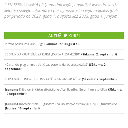
* FN-SERVISS veiktā pētījuma dati iegūti, analizējot www.drosais.lv
lietotāju sniegto informāciju par ugunsdrošību viņu mājokļos (dati
par periodu no 2022. gada 1. augusta līdz 2023. gada 1. jūnijam).
AKTUĀLIE KURSI
Pirmās palīdzības kursi, Rīgā
(Sākums: 27. augustā)
60 STUNDU PAMATLĪMEŅA KURSI „DARBA AIZSARDZĪBA”
(Sākums: 2. septembrī)
40 stundu programma „Uzticības persona darba aizsardzībā”
(Sākums: 2.
septembrī)
KURSI 160 STUNDAS „UGUNSDROŠĪBA UN AIZSARDZĪBA”
(Sākums: 7.septembrī)
Jaunums
Krīžu un ārkārtas situāciju vadība: līderība, lēmumi un atbildība
(Sākums:
10.septembrī)
Jaunums
Inženiersistēmu ugunsdrošība un starpkonstrukciju šuvju ugunsdrošība
(Norise: 10.septembrī)