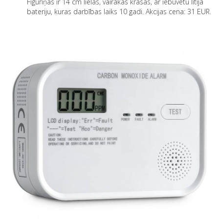
Figūriņas ir 14 cm lielas, vairākās krāsās, ar iebūvētu litija
bateriju, kuras darbības laiks 10 gadi. Akcijas cena: 31 EUR.