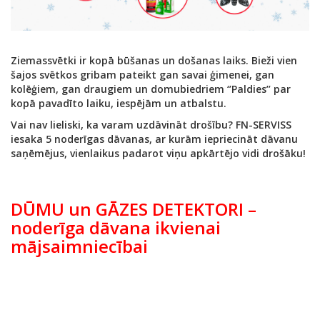
Ziemassvētki ir kopā būšanas un došanas laiks. Bieži vien
šajos svētkos gribam pateikt gan savai ģimenei, gan
kolēģiem, gan draugiem un domubiedriem ‘’Paldies’’ par
kopā pavadīto laiku, iespējām un atbalstu.
Vai nav lieliski, ka varam uzdāvināt drošību? FN-SERVISS
iesaka 5 noderīgas dāvanas, ar kurām iepriecināt dāvanu
saņēmējus, vienlaikus padarot viņu apkārtējo vidi drošāku!
DŪMU un GĀZES DETEKTORI –
noderīga dāvana ikvienai
mājsaimniecībai