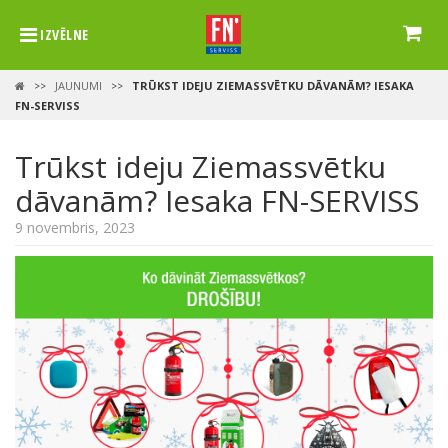
IZVĒLNE
JAUNUMI
TRŪKST IDEJU ZIEMASSVĒTKU DĀVANĀM? IESAKA
>>
>>
FN-SERVISS
Trūkst ideju Ziemassvētku
dāvanām? Iesaka FN-SERVISS
9 novembris, 2023