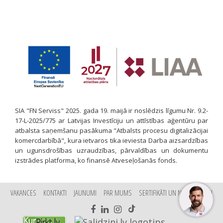
SIA "FN Serviss" 2025. gada 19. maijā ir noslēdzis līgumu Nr. 9.2-
17-L-2025/775 ar Latvijas Investīciju un attīstības aģentūru par
atbalsta saņemšanu pasākuma "Atbalsts procesu digitalizācijai
komercdarbībā", kura ietvaros tika ieviesta Darba aizsardzības
un ugunsdrošības uzraudzības, pārvaldības un dokumentu
izstrādes platforma, ko finansē Atveseļošanās fonds.
VAKANCES
KONTAKTI
JAUNUMI
PAR MUMS
SERTIFIKĀTI UN NOVĒRTĒJUMI