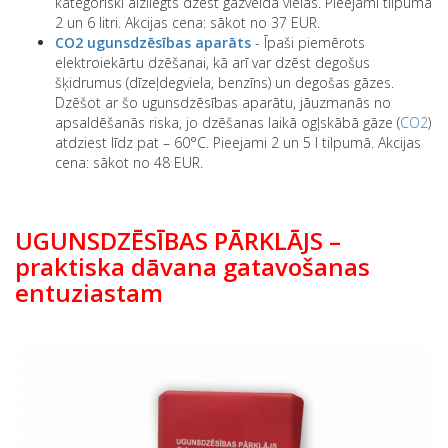
mēbelēm. Ar šo drīkst dzēst arī elektrību līdz 1000 V, taču
kategoriski aizliegts dzēst gāzveida vielas. Pieejami tilpumā
2 un 6 litri. Akcijas cena: sākot no 37 EUR.
CO2 ugunsdzēsības aparāts
- Īpaši piemērots
elektroiekārtu dzēšanai, kā arī var dzēst degošus
šķidrumus (dīzeļdegviela, benzīns) un degošas gāzes.
Dzēšot ar šo ugunsdzēsības aparātu, jāuzmanās no
apsaldēšanās riska, jo dzēšanas laikā ogļskābā gāze (
CO2
)
atdziest līdz pat – 60°C. Pieejami 2 un 5 l tilpumā. Akcijas
cena: sākot no 48 EUR.
UGUNSDZĒSĪBAS PĀRKLĀJS –
praktiska dāvana gatavošanas
entuziastam