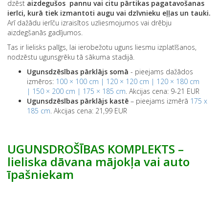
mājokli. Ar ugunsdzēsības pārklāju var droši
dzēst
aizdegušos pannu vai citu pārtikas pagatavošanas
ierīci, kurā tiek izmantoti augu vai dzīvnieku eļļas un tauki
.
Arī dažādu ierīču izraisītos uzliesmojumos vai drēbju
aizdegšanās gadījumos.
Tas ir lielisks palīgs, lai ierobežotu uguns liesmu izplatīšanos,
nodzēstu ugunsgrēku tā sākuma stadijā.
Ugunsdzēsības pārklājs somā
- pieejams dažādos
izmēros:
100 × 100 cm |
120 × 120 cm |
120 × 180 cm
|
150 × 200 cm |
175 × 185 cm
. Akcijas cena: 9-21 EUR
Ugunsdzēsības pārklājs kastē
– pieejams izmērā
175 x
185 cm
. Akcijas cena: 21,99 EUR
UGUNSDROŠĪBAS KOMPLEKTS –
lieliska dāvana mājokļa vai auto
īpašniekam