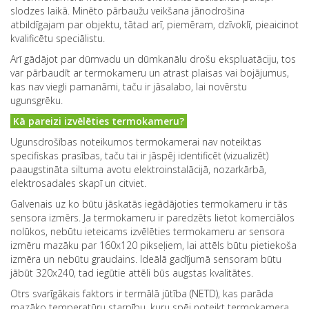
slodzes laikā. Minēto pārbaužu veikšana jānodrošina
atbildīgajam par objektu, tātad arī, piemēram, dzīvoklī, pieaicinot
kvalificētu speciālistu.
Arī gādājot par dūmvadu un dūmkanālu drošu ekspluatāciju, tos
var pārbaudīt ar termokameru un atrast plaisas vai bojājumus,
kas nav viegli pamanāmi, taču ir jāsalabo, lai novērstu
ugunsgrēku.
Kā pareizi izvēlēties termokameru?
Ugunsdrošības noteikumos termokamerai nav noteiktas
specifiskas prasības, taču tai ir jāspēj identificēt (vizualizēt)
paaugstināta siltuma avotu elektroinstalācijā, nozarkārbā,
elektrosadales skapī un citviet.
Galvenais uz ko būtu jāskatās iegādājoties termokameru ir tās
sensora izmērs. Ja termokameru ir paredzēts lietot komerciālos
nolūkos, nebūtu ieteicams izvēlēties termokameru ar sensora
izmēru mazāku par 160x120 pikseļiem, lai attēls būtu pietiekoša
izmēra un nebūtu graudains. Ideālā gadījumā sensoram būtu
jābūt 320x240, tad iegūtie attēli būs augstas kvalitātes.
Otrs svarīgākais faktors ir termālā jūtība (NETD), kas parāda
mazāko temperatūru starpību, kuru spēj noteikt termokamera.