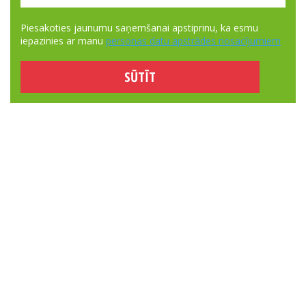
Piesakoties jaunumu saņemšanai apstiprinu, ka esmu
iepazinies ar manu
personas datu apstrādes nosacījumiem