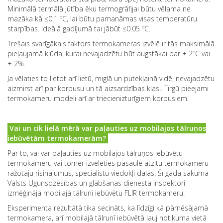
Minimālā termālā jūtība ēku termogrāfijai būtu vēlama ne
mazāka kā ≤0.1 ºC, lai būtu pamanāmas visas temperatūru
starpības. Ideālā gadījumā tai jābūt ≤0.05 ºC.
Trešais svarīgākais faktors termokameras izvēlē ir tās maksimālā
pieļaujamā kļūda, kurai nevajadzētu būt augstākai par ± 2ºC vai
± 2%.
Ja vēlaties to lietot arī lietū, miglā un putekļainā vidē, nevajadzētu
aizmirst arī par korpusu un tā aizsardzības klasi. Tirgū pieejami
termokameru modeļi arī ar triecienizturīgiem korpusiem.
Vai un cik lielā mērā var paļauties uz mobilajos tālruņos
iebūvētām termokamerām?
Par to, vai var paļauties uz mobilajos tālruņos iebūvētu
termokameru vai tomēr izvēlēties pasaulē atzītu termokameru
ražotāju risinājumus, speciālistu viedokļi dalās. Šī gada sākumā
Valsts Ugunsdzēsības un glābšanas dienesta inspektori
izmēģināja mobilajā tālrunī iebūvētu FLIR termokameru.
Eksperimenta rezultātā tika secināts, ka līdzīgi kā pārnēsājamā
termokamera, arī mobilajā tālrunī iebūvētā ļauj notikuma vietā