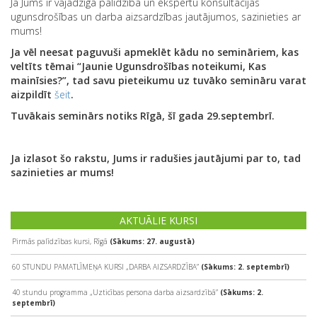
Ja Jums ir vajadzīga palīdzība un ekspertu konsultācijas
ugunsdrošības un darba aizsardzības jautājumos, sazinieties ar
mums!
Ja vēl neesat paguvuši apmeklēt kādu no semināriem, kas
veltīts tēmai “Jaunie Ugunsdrošības noteikumi, Kas
mainīsies?”, tad savu pieteikumu uz tuvāko semināru varat
aizpildīt
šeit
.
Tuvākais seminārs notiks Rīgā, šī gada 29.septembrī.
Ja izlasot šo rakstu, Jums ir radušies jautājumi par to, tad
sazinieties ar mums!
AKTUĀLIE KURSI
Pirmās palīdzības kursi, Rīgā
(Sākums: 27. augustā)
60 STUNDU PAMATLĪMEŅA KURSI „DARBA AIZSARDZĪBA”
(Sākums: 2. septembrī)
40 stundu programma „Uzticības persona darba aizsardzībā”
(Sākums: 2.
septembrī)