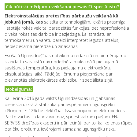
Cik būtiski mērījumu veikšanai piesaistīt speciālistu?
Elektroinstalācijas pretestības pārbaužu veikšanā kā
jebkurā jomā, kas
saistīta ar tehnoloģijām, iekārta prasmīga
lietotāja rokās veic tai paredzētās funkcijas, bet neprofesionāla
cilvēka rokās tās darbība ir bezjēdzīga. Lai strādātu ar
termokameru un varētu pareizi interpretēt iegūtos attēlus,
nepieciešama pieredze un zināšanas.
Esošajā Ugunsdrošības noteikumu redakcijā un piemērojamo
standartu sarakstā nav nodefinēta maksimālā pieļaujamā
sasilšanas temperatūra, kas pieļaujama elektroiekārtu
ekspluatācijas laikā. Tādējādi lēmuma pieņemšana par
pievienotās elektroiekārtas atbilstību ir speciālista ziņā.
Nobeigumā:
Kā liecina 2016.gada valsts Ugunsdzēsības un glābšanas
dienesta uzkrātā statistika par iespējamiem ugunsgrēku
cēloņiem, ~ 12% tie elektrības īssavienojumi un elektroierīces .
Par to vai tas ir daudz vai maz, spriest katram pašam. FN-
SERVISS drošības eksperti ir pārliecināti par to, ka ikdienas rūpes
par ēku drošumu, ievērojami samazina ugunsgrēku risku.