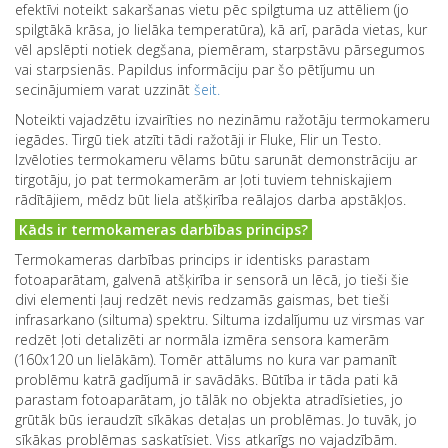
efektīvi noteikt sakaršanas vietu pēc spilgtuma uz attēliem (jo
spilgtākā krāsa, jo lielāka temperatūra), kā arī, parāda vietas, kur
vēl apslēpti notiek degšana, piemēram, starpstāvu pārsegumos
vai starpsienās. Papildus informāciju par šo pētījumu un
secinājumiem varat uzzināt
šeit.
Noteikti vajadzētu izvairīties no nezināmu ražotāju termokameru
iegādes. Tirgū tiek atzīti tādi ražotāji ir Fluke, Flir un Testo.
Izvēloties termokameru vēlams būtu sarunāt demonstrāciju ar
tirgotāju, jo pat termokamerām ar ļoti tuviem tehniskajiem
rādītājiem, mēdz būt liela atšķirība reālajos darba apstākļos.
Kāds ir termokameras darbības princips?
Termokameras darbības princips ir identisks parastam
fotoaparātam, galvenā atšķirība ir sensorā un lēcā, jo tieši šie
divi elementi ļauj redzēt nevis redzamās gaismas, bet tieši
infrasarkano (siltuma) spektru. Siltuma izdalījumu uz virsmas var
redzēt ļoti detalizēti ar normāla izmēra sensora kamerām
(160x120 un lielākām). Tomēr attālums no kura var pamanīt
problēmu katrā gadījumā ir savādāks. Būtība ir tāda pati kā
parastam fotoaparātam, jo tālāk no objekta atradīsieties, jo
grūtāk būs ieraudzīt sīkākas detaļas un problēmas. Jo tuvāk, jo
sīkākas problēmas saskatīsiet. Viss atkarīgs no vajadzībām.