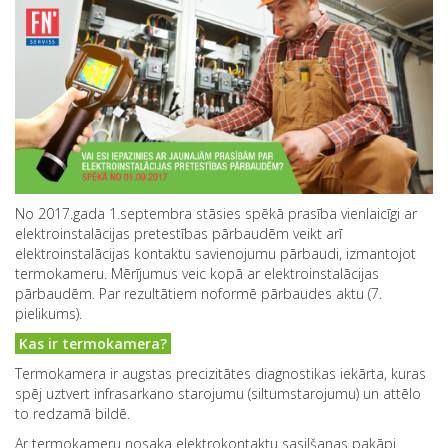
No 2017.gada 1.septembra stāsies spēkā prasība vienlaicīgi ar
elektroinstalācijas pretestības pārbaudēm veikt arī
elektroinstalācijas kontaktu savienojumu pārbaudi, izmantojot
termokameru. Mērījumus veic kopā ar elektroinstalācijas
pārbaudēm. Par rezultātiem noformē pārbaudes aktu (7.
pielikums).
Kas ir termokamera?
Termokamera ir augstas precizitātes diagnostikas iekārta, kuras
spēj uztvert infrasarkano starojumu (siltumstarojumu) un attēlo
to redzamā bildē.
Ar termokameru nosaka elektrokontaktu sasilšanas pakāpi