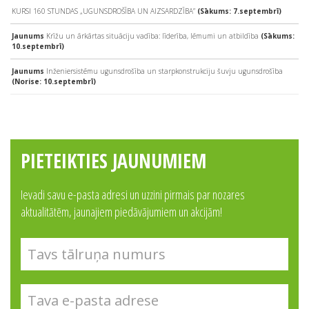
KURSI 160 STUNDAS „UGUNSDROŠĪBA UN AIZSARDZĪBA”
(Sākums: 7.septembrī)
Jaunums
Krīžu un ārkārtas situāciju vadība: līderība, lēmumi un atbildība
(Sākums:
10.septembrī)
Jaunums
Inženiersistēmu ugunsdrošība un starpkonstrukciju šuvju ugunsdrošība
(Norise: 10.septembrī)
PIETEIKTIES JAUNUMIEM
Ievadi savu e-pasta adresi un uzzini pirmais par nozares
aktualitātēm, jaunajiem piedāvājumiem un akcijām!