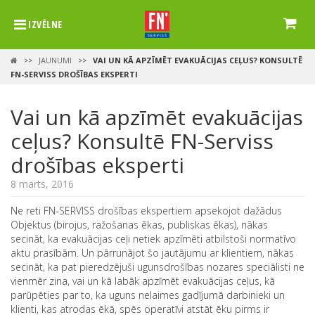
IZVĒLNE
JAUNUMI
VAI UN KĀ APZĪMĒT EVAKUĀCIJAS CEĻUS? KONSULTĒ
>>
>>
FN-SERVISS DROŠĪBAS EKSPERTI
Vai un kā apzīmēt evakuācijas
ceļus? Konsultē FN-Serviss
drošības eksperti
8 marts, 2016
Ne reti FN-SERVISS drošības ekspertiem apsekojot dažādus
Objektus (birojus, ražošanas ēkas, publiskas ēkas), nākas
secināt, ka evakuācijas ceļi netiek apzīmēti atbilstoši normatīvo
aktu prasībām. Un pārrunājot šo jautājumu ar klientiem, nākas
secināt, ka pat pieredzējuši ugunsdrošības nozares speciālisti ne
vienmēr zina, vai un kā labāk apzīmēt evakuācijas ceļus, kā
parūpēties par to, ka uguns nelaimes gadījumā darbinieki un
klienti, kas atrodas ēkā, spēs operatīvi atstāt ēku pirms ir