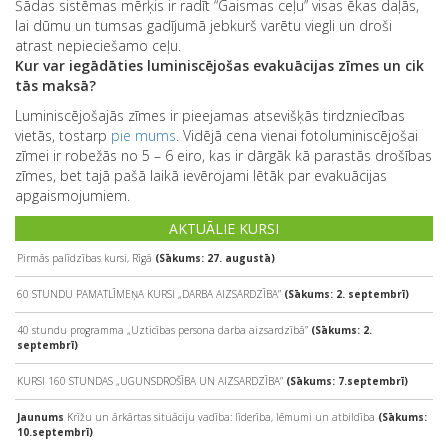
Šādas sistēmas mērķis ir radīt “Gaismas ceļu” visas ēkas daļās,
lai dūmu un tumsas gadījumā jebkurš varētu viegli un droši
atrast nepieciešamo ceļu.
Kur var iegādāties luminiscējošas evakuācijas zīmes un cik
tās maksā?
Luminiscējošajās zīmes ir pieejamas atsevišķās tirdzniecības
vietās, tostarp
pie mums
. Vidējā cena vienai fotoluminiscējošai
zīmei ir robežās no 5 – 6 eiro, kas ir dārgāk kā parastās drošības
zīmes, bet tajā pašā laikā ievērojami lētāk par evakuācijas
apgaismojumiem.
AKTUĀLIE KURSI
Pirmās palīdzības kursi, Rīgā
(Sākums: 27. augustā)
60 STUNDU PAMATLĪMEŅA KURSI „DARBA AIZSARDZĪBA”
(Sākums: 2. septembrī)
40 stundu programma „Uzticības persona darba aizsardzībā”
(Sākums: 2.
septembrī)
KURSI 160 STUNDAS „UGUNSDROŠĪBA UN AIZSARDZĪBA”
(Sākums: 7.septembrī)
Jaunums
Krīžu un ārkārtas situāciju vadība: līderība, lēmumi un atbildība
(Sākums:
10.septembrī)