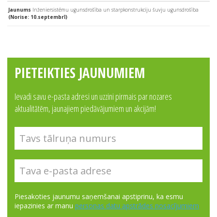
Jaunums
Inženiersistēmu ugunsdrošība un starpkonstrukciju šuvju ugunsdrošība
(Norise: 10.septembrī)
PIETEIKTIES JAUNUMIEM
Ievadi savu e-pasta adresi un uzzini pirmais par nozares
aktualitātēm, jaunajiem piedāvājumiem un akcijām!
Piesakoties jaunumu saņemšanai apstiprinu, ka esmu
iepazinies ar manu
personas datu apstrādes nosacījumiem