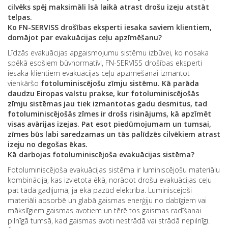
cilvēks spēj maksimāli īsā laikā atrast drošu izeju atstāt
telpas.
Ko FN-SERVISS drošības eksperti iesaka saviem klientiem,
domājot par evakuācijas ceļu apzīmēšanu?
Līdzās evakuācijas apgaismojumu sistēmu izbūvei, ko nosaka
spēkā esošiem būvnormatīvi, FN-SERVISS drošības eksperti
iesaka klientiem evakuācijas ceļu apzīmēšanai izmantot
vienkāršo
fotoluminiscējošu zīmju sistēmu.
Kā parāda
daudzu Eiropas valstu prakse, kur fotoluminiscējošās
zīmju sistēmas jau tiek izmantotas gadu desmitus, tad
fotoluminiscējošās zīmes ir drošs risinājums, kā apzīmēt
visas avārijas izejas. Pat esot piedūmojumam un tumsai,
zīmes būs labi saredzamas un tās palīdzēs cilvēkiem atrast
izeju no degošas ēkas.
Kā darbojas fotoluminiscējoša evakuācijas sistēma?
Fotoluminiscējoša evakuācijas sistēma ir luminiscējošu materiālu
kombinācija, kas izvietota ēkā, norādot drošu evakuācijas ceļu
pat tādā gadījumā, ja ēkā pazūd elektrība. Luminiscējoši
materiāli absorbē un glabā gaismas enerģiju no dabīgiem vai
mākslīgiem gaismas avotiem un tērē tos gaismas radīšanai
pilnīgā tumsā, kad gaismas avoti nestrādā vai strādā nepilnīgi.