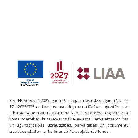
SIA "FN Serviss" 2025. gada 19. maijā ir noslēdzis līgumu Nr. 9.2-
17-L-2025/775 ar Latvijas Investīciju un attīstības aģentūru par
atbalsta saņemšanu pasākuma "Atbalsts procesu digitalizācijai
komercdarbībā", kura ietvaros tika ieviesta Darba aizsardzības
un ugunsdrošības uzraudzības, pārvaldības un dokumentu
izstrādes platforma, ko finansē Atveseļošanās fonds.