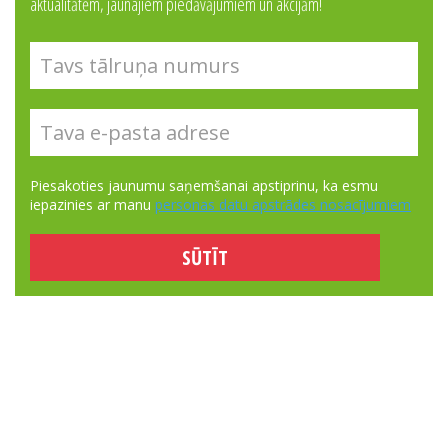
aktualitātēm, jaunajiem piedāvājumiem un akcijām!
Piesakoties jaunumu saņemšanai apstiprinu, ka esmu
iepazinies ar manu
personas datu apstrādes nosacījumiem