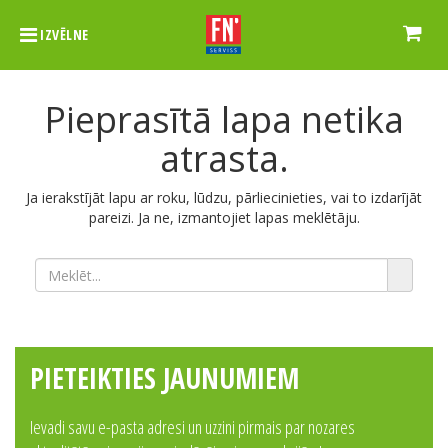
IZVĒLNE
Pieprasītā lapa netika
atrasta.
Ja ierakstījāt lapu ar roku, lūdzu, pārliecinieties, vai to izdarījāt
pareizi. Ja ne, izmantojiet lapas meklētāju.
PIETEIKTIES JAUNUMIEM
Ievadi savu e-pasta adresi un uzzini pirmais par nozares