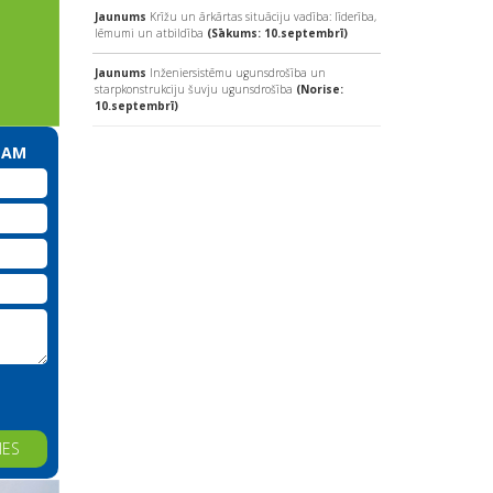
Jaunums
Krīžu un ārkārtas situāciju vadība: līderība,
lēmumi un atbildība
(Sākums: 10.septembrī)
Jaunums
Inženiersistēmu ugunsdrošība un
starpkonstrukciju šuvju ugunsdrošība
(Norise:
10.septembrī)
MAM