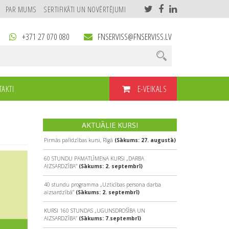
PAR MUMS
SERTIFIKĀTI UN NOVĒRTĒJUMI
+371 27 070 080
FNSERVISS@FNSERVISS.LV
E-VEIKALS
AKTI
AKTUĀLIE KURSI
Pirmās palīdzības kursi, Rīgā
(Sākums: 27. augustā)
60 STUNDU PAMATLĪMEŅA KURSI „DARBA
AIZSARDZĪBA”
(Sākums: 2. septembrī)
40 stundu programma „Uzticības persona darba
aizsardzībā”
(Sākums: 2. septembrī)
KURSI 160 STUNDAS „UGUNSDROŠĪBA UN
AIZSARDZĪBA”
(Sākums: 7.septembrī)