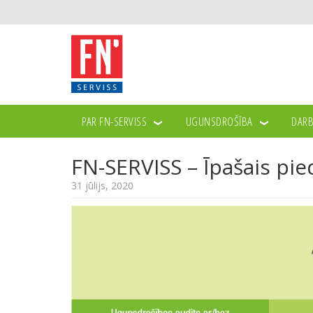
PAR FN-SERVISS
UGUNSDROŠĪBA
DARB
JAUNUMI
FN-SERVISS – ĪPAŠAIS PIEDĀVĀJUMS A
>>
>>
FN-SERVISS – Īpašais pi
31 jūlijs, 2020