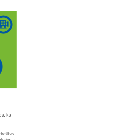
.
da, ka
drošības
kalpojumu