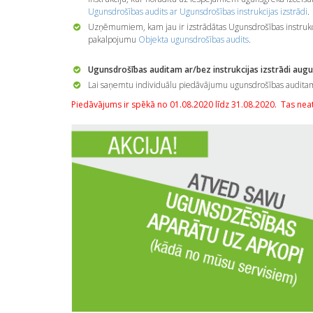
Ugunsdrošības audits ar Ugunsdrošības instrukcijas izstrādi
.
Uzņēmumiem, kam jau ir izstrādātas Ugunsdrošības instrukc
pakalpojumu
Objekta ugunsdrošības audits
.
Ugunsdrošības auditam ar/bez instrukcijas izstrādi
augus
Lai saņemtu individuālu piedāvājumu ugunsdrošības auditam a
Piedāvājums ir spēkā no 01.08.2020 līdz 31.08.2020. Tas nea