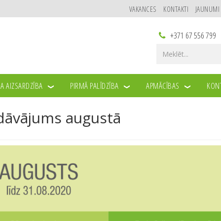
VAKANCES
KONTAKTI
JAUNUMI
+371 67 556 799
A AIZSARDZĪBA
PIRMĀ PALĪDZĪBA
APMĀCĪBAS
KONT
UGUSTĀ
edāvājums augustā