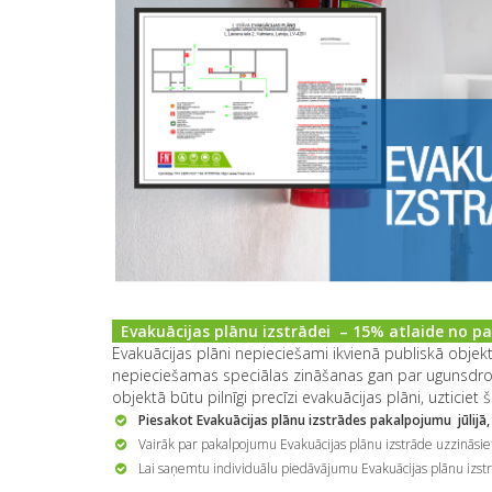
Evakuācijas plānu izstrādei – 15% atlaide no
Evakuācijas plāni nepieciešami ikvienā publiskā objektā,
nepieciešamas speciālas zināšanas gan par ugunsdroš
objektā būtu pilnīgi precīzi evakuācijas plāni, uztici
Piesakot Evakuācijas plānu izstrādes pakalpojumu jūlij
Vairāk par pakalpojumu Evakuācijas plānu izstrāde uzzināsie
Lai saņemtu individuālu piedāvājumu Evakuācijas plānu izstr