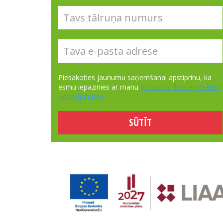
Piesakoties jaunumu saņemšanai apstiprinu, ka
esmu iepazinies ar manu
personas datu apstrādes
nosacījumiem