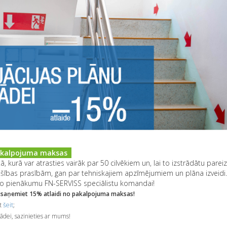
 pakalpojuma maksas
 kurā var atrasties vairāk par 50 cilvēkiem un, lai to izstrādātu pareizi,
ības prasībām, gan par tehniskajiem apzīmējumiem un plāna izveidi. 
et šo pienākumu FN-SERVISS speciālistu komandai!
ā, saņemiet 15% atlaidi no pakalpojuma maksas!
t
šeit
;
ādei, sazinieties ar mums!