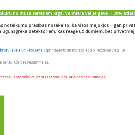
kuru no mūsu servisiem Rīgā, Valmierā vai Jelgavā - 30% atlai
s noteikumu prasības nosaka to, ka visos mājokļos – gan privā
m ugunsgrēka detektoriem, kas reaģē uz dūmiem, bet privātmāj
ktoru izvēlē un lietošanā
.
Izprintējiet to un novietojiet labi redzamā vietā, lai
ta cenas. Atlaides nesummējas.
ttiecas uz iepriekš veiktām rezervācijām. Atlaides nesummējas.