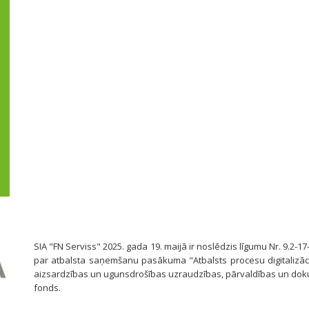
SIA "FN Serviss" 2025. gada 19. maijā ir noslēdzis līgumu Nr. 9.2-17
par atbalsta saņemšanu pasākuma "Atbalsts procesu digitalizāci
aizsardzības un ugunsdrošības uzraudzības, pārvaldības un dok
fonds.