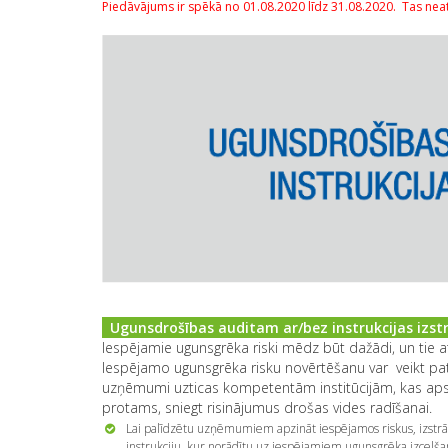
Piedāvājums ir spēkā no 01.08.2020 līdz 31.08.2020. Tas nea
Ugunsdrošības auditam ar/bez instrukcijas izs
Iespējamie ugunsgrēka riski mēdz būt dažādi, un tie 
Iespējamo ugunsgrēka risku novērtēšanu var veikt pat
uzņēmumi uzticas kompetentām institūcijām, kas apsek
protams, sniegt risinājumus drošas vides radīšanai.
Lai palīdzētu uzņēmumiem apzināt iespējamos riskus, izst
instrukciju, kur norādītu uz iespējamiem ugunsgrēka izce