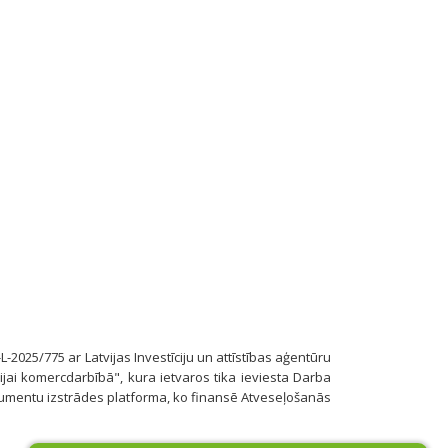
-L-2025/775 ar Latvijas Investīciju un attīstības aģentūru
jai komercdarbībā", kura ietvaros tika ieviesta Darba
umentu izstrādes platforma, ko finansē Atveseļošanās