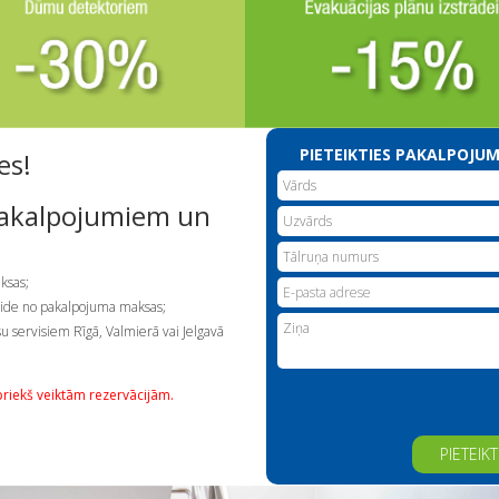
PIETEIKTIES PAKALPOJU
es!
 pakalpojumiem un
ksas;
laide no pakalpojuma maksas;
 servisiem Rīgā, Valmierā vai Jelgavā
priekš veiktām rezervācijām.
Alternative: