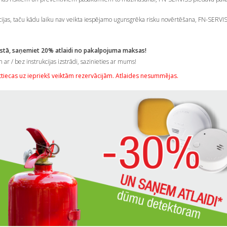
ijas, taču kādu laiku nav veikta iespējamo ugunsgrēka risku novērtēšana, FN-SERVI
tā, saņemiet 20% atlaidi no pakalpojuma maksas!
r / bez instrukcijas izstrādi, sazinieties ar mums!
ttiecas uz iepriekš veiktām rezervācijām. Atlaides nesummējas.