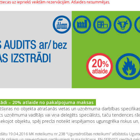
ttiecas uz iepriekš veiktām rezervācijām. Atlaides nesummējas.
trādi – 20% atlaide no pakalpojuma maksas
atšķiras no objekta atrašanās vietas un uzņēmuma darbības specifikas
s uzņēmuma vadītājs vai viņa deleģēts speciālists, taču tendences rā
ojot objektu, spēj precīzi noteikt iespējamos ugunsgrēka riskus un,
rādātu 19.04.2016 MK noteikumu nr.238 “Ugunsdrošības noteikumi” atbilstošu Uguns
lšanās riskiem un preventīviem pasākumiem to mazināšanai, FN-SERVISS piedāvā pa