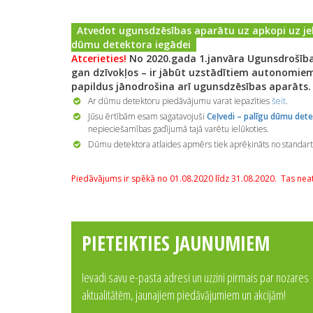
Atvedot ugunsdzēsības aparātu uz apkopi uz jeb
dūmu detektora iegādei
Atcerieties!
No 2020.gada 1.janvāra Ugunsdrošība
gan dzīvokļos – ir jābūt uzstādītiem autonomie
papildus jānodrošina arī ugunsdzēsības aparāts.
Ar dūmu detektoru piedāvājumu varat iepazīties
šeit
.
Jūsu ērtībām esam sagatavojuši
Ceļvedi – palīgu dūmu dete
nepieciešamības gadījumā tajā varētu ielūkoties.
Dūmu detektora atlaides apmērs tiek aprēķināts no standar
Piedāvājums ir spēkā no 01.08.2020 līdz 31.08.2020. Tas nea
PIETEIKTIES JAUNUMIEM
Ievadi savu e-pasta adresi un uzzini pirmais par nozares
aktualitātēm, jaunajiem piedāvājumiem un akcijām!