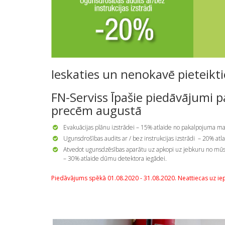
Ieskaties un nenokavē pieteikti
FN-Serviss Īpašie piedāvājumi
precēm augustā
Evakuācijas plānu izstrādei – 15% atlaide no pakalpojuma ma
Ugunsdrošības audits ar / bez instrukcijas izstrādi – 20% at
Atvedot ugunsdzēsības aparātu uz apkopi uz jebkuru no mūsu
– 30% atlaide dūmu detektora iegādei.
Piedāvājums spēkā 01.08.2020 - 31.08.2020. Neattiecas uz ie