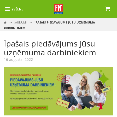
IZVĒLNE
JAUNUMI
ĪPAŠAIS PIEDĀVĀJUMS JŪSU UZŅĒMUMA
>>
>>
DARBINIEKIEM
Īpašais piedāvājums Jūsu
uzņēmuma darbiniekiem
16 augusts, 2022