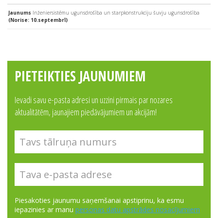
Jaunums
Inženiersistēmu ugunsdrošība un starpkonstrukciju šuvju ugunsdrošība
(Norise: 10.septembrī)
PIETEIKTIES JAUNUMIEM
Ievadi savu e-pasta adresi un uzzini pirmais par nozares
aktualitātēm, jaunajiem piedāvājumiem un akcijām!
Piesakoties jaunumu saņemšanai apstiprinu, ka esmu
iepazinies ar manu
personas datu apstrādes nosacījumiem