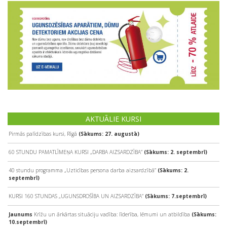
AKTUĀLIE KURSI
Pirmās palīdzības kursi, Rīgā
(Sākums: 27. augustā)
60 STUNDU PAMATLĪMEŅA KURSI „DARBA AIZSARDZĪBA”
(Sākums: 2. septembrī)
40 stundu programma „Uzticības persona darba aizsardzībā”
(Sākums: 2.
septembrī)
KURSI 160 STUNDAS „UGUNSDROŠĪBA UN AIZSARDZĪBA”
(Sākums: 7.septembrī)
Jaunums
Krīžu un ārkārtas situāciju vadība: līderība, lēmumi un atbildība
(Sākums:
10.septembrī)