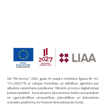
SIA "FN Serviss" 2025. gada 19. maijā ir noslēdzis līgumu Nr. 9.2-
17-L-2025/775 ar Latvijas Investīciju un attīstības aģentūru par
atbalsta saņemšanu pasākuma "Atbalsts procesu digitalizācijai
komercdarbībā", kura ietvaros tika ieviesta Darba aizsardzības
un ugunsdrošības uzraudzības, pārvaldības un dokumentu
izstrādes platforma, ko finansē Atveseļošanās fonds.