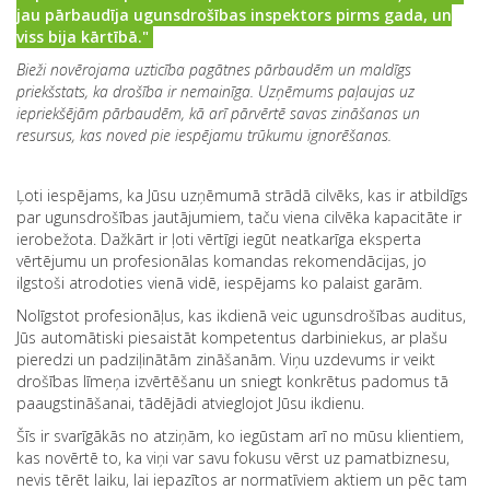
jau pārbaudīja ugunsdrošības inspektors pirms gada, un
viss bija kārtībā."
Bieži novērojama uzticība pagātnes pārbaudēm un maldīgs
priekšstats, ka drošība ir nemainīga. Uzņēmums paļaujas uz
iepriekšējām pārbaudēm, kā arī pārvērtē savas zināšanas un
resursus, kas noved pie iespējamu trūkumu ignorēšanas.
Ļoti iespējams, ka Jūsu uzņēmumā strādā cilvēks, kas ir atbildīgs
par ugunsdrošības jautājumiem, taču viena cilvēka kapacitāte ir
ierobežota. Dažkārt ir ļoti vērtīgi iegūt neatkarīga eksperta
vērtējumu un profesionālas komandas rekomendācijas, jo
ilgstoši atrodoties vienā vidē, iespējams ko palaist garām.
Nolīgstot profesionāļus, kas ikdienā veic ugunsdrošības auditus,
Jūs automātiski piesaistāt kompetentus darbiniekus, ar plašu
pieredzi un padziļinātām zināšanām. Viņu uzdevums ir veikt
drošības līmeņa izvērtēšanu un sniegt konkrētus padomus tā
paaugstināšanai, tādējādi atvieglojot Jūsu ikdienu.
Šīs ir svarīgākās no atziņām, ko iegūstam arī no mūsu klientiem,
kas novērtē to, ka viņi var savu fokusu vērst uz pamatbiznesu,
nevis tērēt laiku, lai iepazītos ar normatīviem aktiem un pēc tam