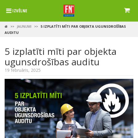
IZVĒLNE
JAUNUMI
5 IZPLATĪTI MĪTI PAR OBJEKTA UGUNSDROŠĪBAS
>>
>>
AUDITU
5 izplatīti mīti par objekta
ugunsdrošības auditu
19 februāris, 2025