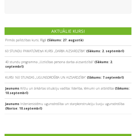
AKTUĀLIE KURSI
Pirmās palīdzības kursi, Rīgā
(Sākums: 27. augustā)
60 STUNDU PAMATLĪMEŅA KURSI „DARBA AIZSARDZĪBA”
(Sākums: 2. septembrī)
40 stundu programma „Uzticības persona darba aizsardzībā”
(Sākums: 2.
septembrī)
KURSI 160 STUNDAS „UGUNSDROŠĪBA UN AIZSARDZĪBA”
(Sākums: 7.septembrī)
Jaunums
Krīžu un ārkārtas situāciju vadība: līderība, lēmumi un atbildība
(Sākums:
10.septembrī)
Jaunums
Inženiersistēmu ugunsdrošība un starpkonstrukciju šuvju ugunsdrošība
(Norise: 10.septembrī)