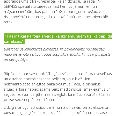
apdraudējums cilvēku veselībai, kā arī dzīvībai. Kā rāda FN-
SERVISS speciālistu pieredze, tad tiem uzņēmumiem un
mājsaimniecībām, kas patiesi rūpējas par ugunsdrošību, veic
risku novērtējumu un iegulda to novēršanā, nelaimes piemeklē
retāk.
"Tas ir tikai kārtējais veids, kā uzņēmumiem uzlikt papildu
izmaksas."
Balstoties uz iepriekšējas pieredzes, ka pakalpojums nav sniedzis
reālu pievienoto vērtību, rodas skeptisks viedoklis, ka tas ir pārspīlēts
un nevajadzīgs.
Rūpējoties par savu labklājību Jūs izvēlaties maksāt par veselības
un dzīvības apdrošināšanas polisēm, kaut bieži vien
neizmantojat to sniegtos pakalpojumus. Taču, ja pienākusi
situācija, kurā nepieciešams veikt medicīniskus izmeklējumus un
segt to izdevumus, jūtamies atviegloti, ka mūsu apdrošināšanas
polise sedz neplānotos tēriņus.
Līdzīgi ir ar ugunsdrošību uzņēmumā un savas jomas ekspertu
piesaisti ugunsgrēka risku apzināšanai un novēršanai. Piesaistot