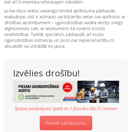
bet arī šī inventāra tehniskajam stāvoklim.
Ja nav tikusi veikta savlaicīga tehnikā aprīkojuma pārbaude,
evakuācijas ceļš ir aizkrauts vai bīstamās vietas nav aprīkotas ar
drošības apzīmējumiem – ugunsdrošības audita veicējs sniegs
atgriezenisko saiti, ar ieteikumiem, kā novērst esošās
neatbilstības. Turklāt speciālists pārbaudīs arī esošo
Ugunsdrošības instrukciju un ziņos par nepieciešamību to
aktualizēt vai izstrādāt no jauna.
Izvēlies drošību!
Īpašais piedāvājums spēkā no 1.februāra līdz 31.martam
Pieteikt pakalpojumu