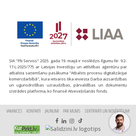
SIA "FN Serviss" 2025. gada 19. maijā ir noslēdzis līgumu Nr. 9.2-
17-L-2025/775 ar Latvijas Investīciju un attīstības aģentūru par
atbalsta saņemšanu pasākuma "Atbalsts procesu digitalizācijai
komercdarbībā", kura ietvaros tika ieviesta Darba aizsardzības
un ugunsdrošības uzraudzības, pārvaldības un dokumentu
izstrādes platforma, ko finansē Atveseļošanās fonds.
VAKANCES
KONTAKTI
JAUNUMI
PAR MUMS
SERTIFIKĀTI UN NOVĒRTĒJUMI