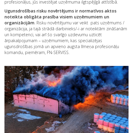
profesionāļus, jūs investējat uzņēmuma ilgtspējīgā attīstībā.
Ugunsdrošības risku novērtējums ir normatīvos aktos
noteikta obligāta prasība visiem uzņēmumiem un
organizācijām
. Risku novērtējumu var veikt pats uzņēmums /
organizācija, ja tajā strādā darbinieks/-i ar noteiktām zināšanām
un kompetenci, vai arī šo svarīgo uzdevumu uzticēt
ārpakalpojumam – uzņēmumiem, kas specializējas
ugunsdrošības jomā un apvieno augsta līmeņa profesionāļu
komandu, piemēram, FN-SERVISS.