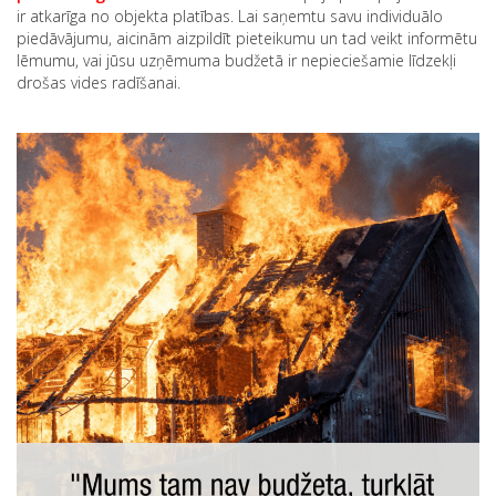
ir atkarīga no objekta platības. Lai saņemtu savu individuālo
piedāvājumu, aicinām aizpildīt pieteikumu un tad veikt informētu
lēmumu, vai jūsu uzņēmuma budžetā ir nepieciešamie līdzekļi
drošas vides radīšanai.