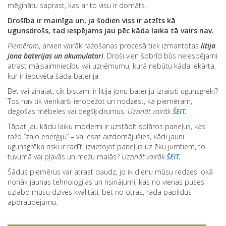
mēģinātu saprast, kas ar to visu ir domāts.
Drošība ir mainīga un, ja šodien viss ir atzīts kā
ugunsdrošs, tad iespējams jau pēc kāda laika tā vairs nav.
Piemēram
, arvien vairāk ražošanas procesā tiek izmantotas
litija
jona baterijas un akumulatori
. Droši vien šobrīd būs neiespējami
atrast mājsaimniecību vai uzņēmumu, kurā nebūtu kāda iekārta,
kur ir iebūvēta šāda baterija.
Bet vai zinājāt, cik bīstami ir litija jonu bateriju izraisīti ugunsgrēki?
Tos nav tik vienkārši ierobežot un nodzēst, kā piemēram,
degošas mēbeles vai degšķidrumus.
Uzzināt vairāk
ŠEIT.
Tāpat jau kādu laiku moderni ir uzstādīt solāros paneļus, kas
ražo “zaļo enerģiju” – vai esat aizdomājušies, kādi jauni
ugunsgrēka riski ir radīti izvietojot paneļus uz ēku jumtiem, to
tuvumā vai pļavās un mežu malās?
Uzzināt vairāk
ŠEIT.
Šādus piemērus var atrast daudz, jo ik dienu mūsu redzes lokā
nonāk jaunas tehnoloģijas un risinājumi, kas no vienas puses
uzlabo mūsu dzīves kvalitāti, bet no otras, rada papildus
apdraudējumu.