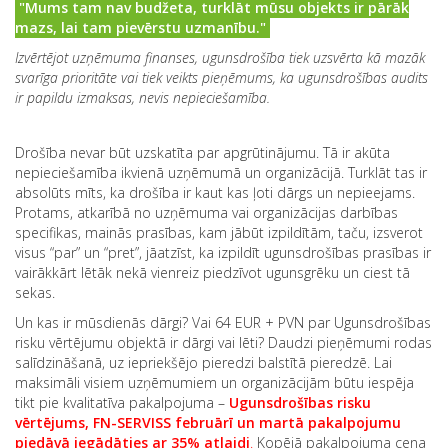
"Mums tam nav budžeta, turklāt mūsu objekts ir pārāk
mazs, lai tam pievērstu uzmanību."
Izvērtējot uzņēmuma finanses, ugunsdrošība tiek uzsvērta kā mazāk
svarīga prioritāte vai tiek veikts pieņēmums, ka ugunsdrošības audits
ir papildu izmaksas, nevis nepieciešamība.
Drošība nevar būt uzskatīta par apgrūtinājumu. Tā ir akūta
nepieciešamība ikvienā uzņēmumā un organizācijā. Turklāt tas ir
absolūts mīts, ka drošība ir kaut kas ļoti dārgs un nepieejams.
Protams, atkarībā no uzņēmuma vai organizācijas darbības
specifikas, mainās prasības, kam jābūt izpildītām, taču, izsverot
visus “par” un “pret”, jāatzīst, ka izpildīt ugunsdrošības prasības ir
vairākkārt lētāk nekā vienreiz piedzīvot ugunsgrēku un ciest tā
sekas.
Un kas ir mūsdienās dārgi? Vai 64 EUR + PVN par Ugunsdrošības
risku vērtējumu objektā ir dārgi vai lēti? Daudzi pieņēmumi rodas
salīdzināšanā, uz iepriekšējo pieredzi balstītā pieredzē. Lai
maksimāli visiem uzņēmumiem un organizācijām būtu iespēja
tikt pie kvalitatīva pakalpojuma –
Ugunsdrošības risku
vērtējums, FN-SERVISS februārī un martā pakalpojumu
piedāvā iegādāties ar 35% atlaidi
.
Kopējā pakalpojuma cena