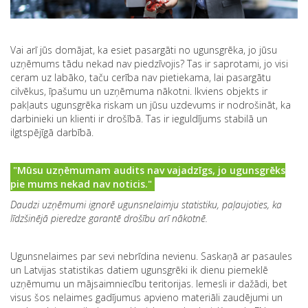
Vai arī jūs domājat, ka esiet pasargāti no ugunsgrēka, jo jūsu
uzņēmums tādu nekad nav piedzīvojis? Tas ir saprotami, jo visi
ceram uz labāko, taču cerība nav pietiekama, lai pasargātu
cilvēkus, īpašumu un uzņēmuma nākotni. Ikviens objekts ir
pakļauts ugunsgrēka riskam un jūsu uzdevums ir nodrošināt, ka
darbinieki un klienti ir drošībā. Tas ir ieguldījums stabilā un
ilgtspējīgā darbībā.
"Mūsu uzņēmumam audits nav vajadzīgs, jo ugunsgrēks
pie mums nekad nav noticis."
Daudzi uzņēmumi ignorē ugunsnelaimju statistiku, paļaujoties, ka
līdzšinējā pieredze garantē drošību arī nākotnē.
Ugunsnelaimes par sevi nebrīdina nevienu. Saskaņā ar pasaules
un Latvijas statistikas datiem ugunsgrēki ik dienu piemeklē
uzņēmumu un mājsaimniecību teritorijas. Iemesli ir dažādi, bet
visus šos nelaimes gadījumus apvieno materiāli zaudējumi un