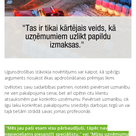
Ugunsdrošības stāvokļa novērtējums var kalpot, kā spēcīgs
arguments nosakot ēkas apdrošināšanas prēmijas likmi.
Izvēloties savu sadarbības partneri, noteikti pievērsiet uzmanību
ne vien pakalpojuma cenai, bet arī izpētei citu klientu
atsauksmēm par konkrēto uzņēmumu. Pievērsiet uzmanību, cik
ilgu laiku konkrētais pakalpojumu sniedzējs darbojas tirgū un vai
tajā tiešām strādā savas jomas profesionāļi.
"Mēs jau paši esam visu pārbaudījuši, tāpēc nav
nepieciešams piesaistīt speciālistu." vai "Mūsu uzņēmumu