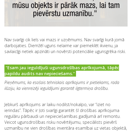
Nav svarīgi cik liels vai mazs ir uzņēmums. Nav svarīgi kurā jomā
darbojaties. Diemžēl uguns nelaime var piemeklēt ikvienu, ja
savlaicīgi netiek apzināti un novērsti potenciālie ugunsgrēka riski.
"Esam jau ieguldījuši ugunsdrošības aprīkojumā, tāpēc
papildu audits nav nepieciešams."
Pieņēmums, ka esošais tehniskais aprīkojums ir pietiekams, rada
ilūziju, ka vienreizēji ieguldījumi garantē ilgtermiņa drošību.
Jebkurš aprīkojums ar laiku nodilst/nokalpo, var “iziet no
ierindas”. Tāpēc ir ļoti svarīgi garantēt šī drošības aprīkojuma
regulāru pārbaudi un nepieciešamības gadījumā arī remontu.
Veicot ugunsdrošības risku novērtējumu, speciālists pievērš
uzmanību ne vien drošības inventāra esamībai uz vietas objektā,