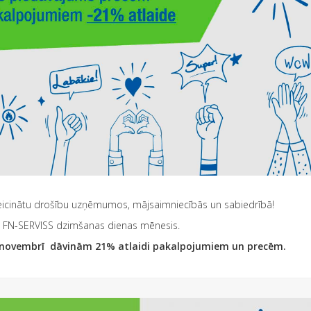
veicinātu drošību uzņēmumos, mājsaimniecībās un sabiedrībā!
s – FN-SERVISS dzimšanas dienas mēnesis.
 novembrī dāvinām 21% atlaidi pakalpojumiem un precēm.