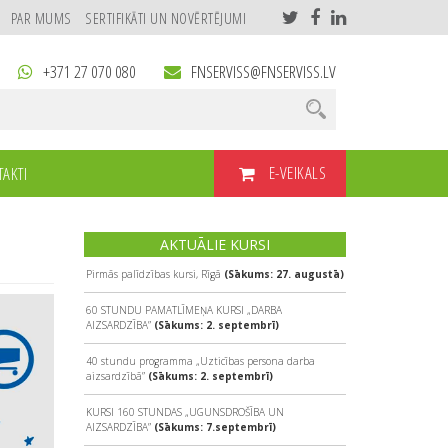
PAR MUMS
SERTIFIKĀTI UN NOVĒRTĒJUMI
+371 27 070 080
FNSERVISS@FNSERVISS.LV
E-VEIKALS
AKTI
AKTUĀLIE KURSI
Pirmās palīdzības kursi, Rīgā
(Sākums: 27. augustā)
60 STUNDU PAMATLĪMEŅA KURSI „DARBA
AIZSARDZĪBA”
(Sākums: 2. septembrī)
40 stundu programma „Uzticības persona darba
aizsardzībā”
(Sākums: 2. septembrī)
KURSI 160 STUNDAS „UGUNSDROŠĪBA UN
AIZSARDZĪBA”
(Sākums: 7.septembrī)