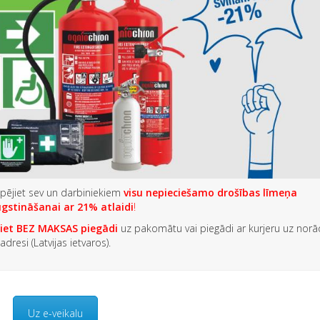
ūpējiet sev un darbiniekiem
visu nepieciešamo drošības līmeņa
gstināšanai ar 21% atlaidi
!
iet BEZ MAKSAS piegādi
uz pakomātu vai piegādi ar kurjeru uz norā
adresi (Latvijas ietvaros).
Uz e-veikalu