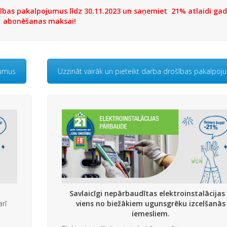
zības pakalpojumus līdz 30.11.2023 un saņemiet
21% atlaidi ga
abonēšanas maksai!
jumus
Uzzināt vairāk un pieteikt darba drošības pakalpo
Savlaicīgi nepārbaudītas elektroinstalācijas 
rī
viens no biežākiem ugunsgrēku izcelšanās
iemesliem.