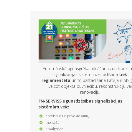
Automātiskā ugunsgrēka atklāšanas un trauks
signalizācijas sistēmu uzstādīšana
tiek
reglamentēta
un to uzstādīšana Latvijā ir obli
veicot objekta būvniecību, rekonstrukciju vai
renovāciju.
FN-SERVISS ugunsdzēsības signalizācijas
sistēmām veic:
aprēķinus un projektēšanu,
montāžu,
apkalpošanu.