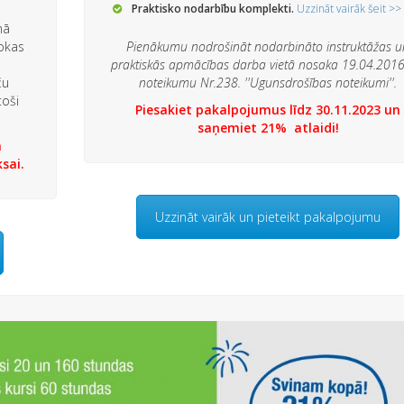
Praktisko nodarbību komplekti.
Uzzināt vairāk šeit >>
mā
rokas
Pienākumu nodrošināt nodarbināto instruktāžas u
,
praktiskās apmācības darba vietā nosaka 19.04.201
ču
noteikumu Nr.238. ''Ugunsdrošības noteikumi''.
toši
Piesakiet pakalpojumus līdz 30.11.2023 un
saņemiet 21% atlaidi!
n
sai.
Uzzināt vairāk un pieteikt pakalpojumu