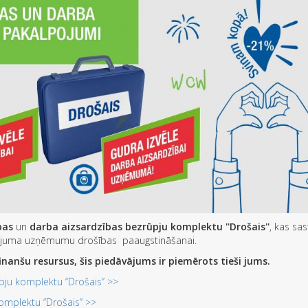
bas
un
darba aizsardzības bezrūpju komplektu ''Drošais''
, kas sas
ājuma uzņēmumu drošības paaugstināšanai.
finanšu resursus, šis piedāvājums ir piemērots tieši jums.
ju komplektu ‘’Drošais’’ >>
mplektu ‘’Drošais’’ >>