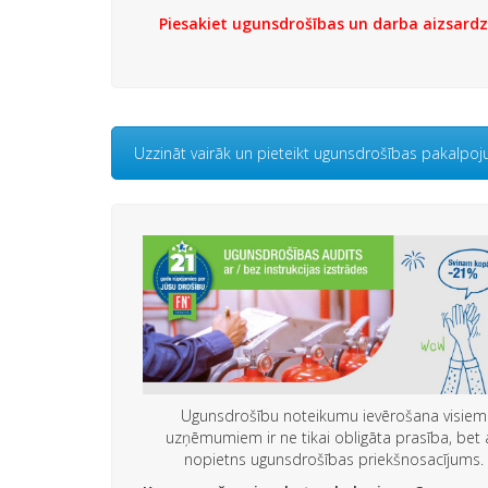
Piesakiet ugunsdrošības un darba aizsard
Uzzināt vairāk un pieteikt ugunsdrošības pakalpo
Ugunsdrošību noteikumu ievērošana visiem
uzņēmumiem ir ne tikai obligāta prasība, bet a
nopietns ugunsdrošības priekšnosacījums.