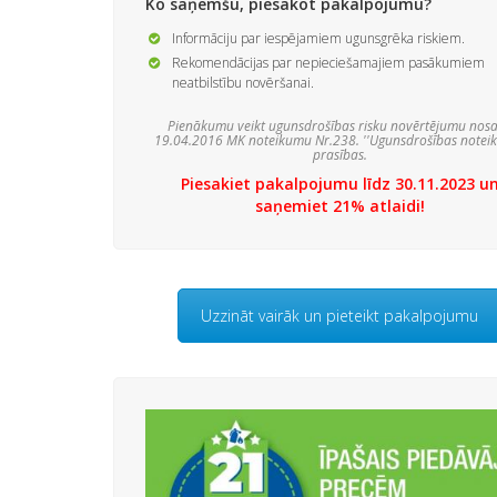
Ko saņemšu, piesakot pakalpojumu?
Informāciju par iespējamiem ugunsgrēka riskiem.
Rekomendācijas par nepieciešamajiem pasākumiem
neatbilstību novēršanai.
Pienākumu veikt ugunsdrošības risku novērtējumu nos
19.04.2016 MK noteikumu Nr.238. ''Ugunsdrošības noteik
prasības.
Piesakiet pakalpojumu līdz 30.11.2023 u
saņemiet 21% atlaidi!
Uzzināt vairāk un pieteikt pakalpojumu