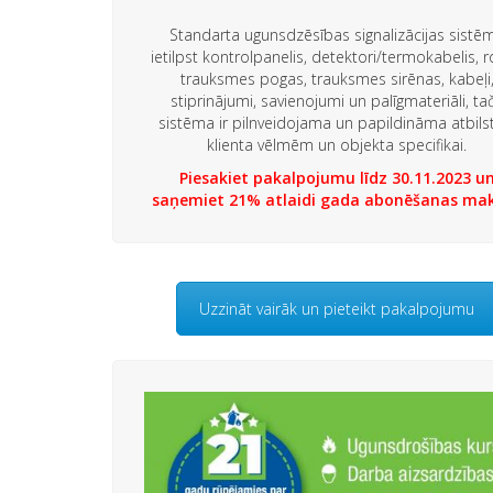
Standarta ugunsdzēsības signalizācijas sistē
ietilpst kontrolpanelis, detektori/termokabelis, 
trauksmes pogas, trauksmes sirēnas, kabeļi
stiprinājumi, savienojumi un palīgmateriāli, ta
sistēma ir pilnveidojama un papildināma atbils
klienta vēlmēm un objekta specifikai.
Piesakiet pakalpojumu līdz 30.11.2023 u
saņemiet 21% atlaidi gada abonēšanas mak
Uzzināt vairāk un pieteikt pakalpojumu