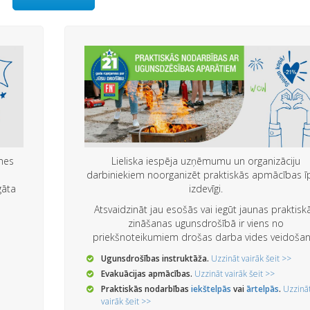
mes
Lieliska iespēja uzņēmumu un organizāciju
darbiniekiem noorganizēt praktiskās apmācības ī
gāta
izdevīgi.
Atsvaidzināt jau esošās vai iegūt jaunas praktisk
zināšanas ugunsdrošībā ir viens no
priekšnoteikumiem drošas darba vides veidošan
Ugunsdrošības instruktāža.
Uzzināt vairāk šeit >>
Evakuācijas apmācības.
Uzzināt vairāk šeit >>
Praktiskās nodarbības
iekštelpās
vai
ārtelpās
.
Uzzinā
vairāk šeit >>