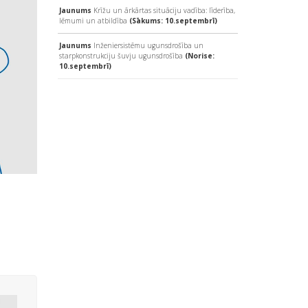
Jaunums
Krīžu un ārkārtas situāciju vadība: līderība,
lēmumi un atbildība
(Sākums: 10.septembrī)
Jaunums
Inženiersistēmu ugunsdrošība un
starpkonstrukciju šuvju ugunsdrošība
(Norise:
10.septembrī)