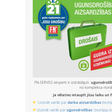
FN-SERVISS eksperti ir izstrādājuši
ugunsdrošī
no kompleksa risin
Ja vēlaties ietaupīt jūsu laiku un 
Uzzināt vairāk par
darba aizsardzības
bezrūp
Uzzināt vairāk par
ugunsdrošības
bezrūpju ko