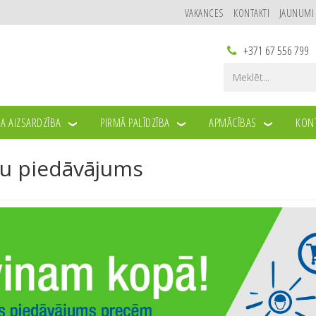
VAKANCES
KONTAKTI
JAUNUMI
+371 67 556 799
A AIZSARDZĪBA
PIRMĀ PALĪDZĪBA
APMĀCĪBAS
KONT
MS
ku piedāvājums