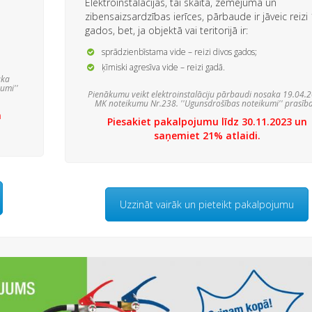
Elektroinstalācijas, tai skaitā, zemējuma un
zibensaizsardzības ierīces, pārbaude ir jāveic reizi
gados, bet, ja objektā vai teritorijā ir:
sprādzienbīstama vide – reizi divos gados;
ķīmiski agresīva vide – reizi gadā.
aka
umi''
Pienākumu veikt elektroinstalāciju pārbaudi nosaka 19.04.
MK noteikumu Nr.238. ''Ugunsdrošības noteikumi'' prasība
n
P
iesakiet pakalpojumu līdz 30.11.2023 un
saņemiet 21% atlaidi.
Uzzināt vairāk un pieteikt pakalpojumu