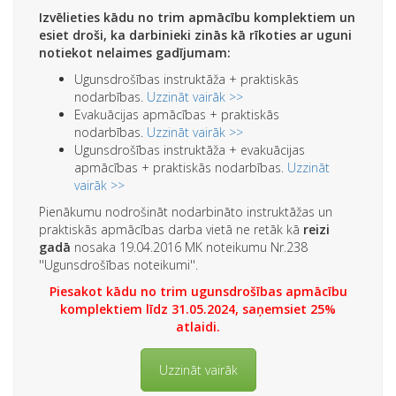
Izvēlieties kādu no trim apmācību komplektiem un
esiet droši, ka darbinieki zinās kā rīkoties ar uguni
notiekot nelaimes gadījumam:
Ugunsdrošības instruktāža + praktiskās
nodarbības.
Uzzināt vairāk >>
Evakuācijas apmācības + praktiskās
nodarbības.
Uzzināt vairāk >>
Ugunsdrošības instruktāža + evakuācijas
apmācības + praktiskās nodarbības.
Uzzināt
vairāk >>
Pienākumu nodrošināt nodarbināto instruktāžas un
praktiskās apmācības darba vietā ne retāk kā
reizi
gadā
nosaka 19.04.2016 MK noteikumu Nr.238
''Ugunsdrošības noteikumi''.
Piesakot kādu no trim ugunsdrošības apmācību
komplektiem līdz 31.05.2024, saņemsiet 25%
atlaidi.
Uzzināt vairāk