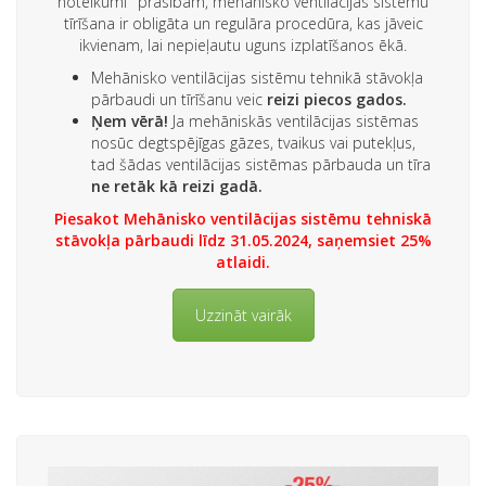
noteikumi'' prasībām, mehānisko ventilācijas sistēmu
tīrīšana ir obligāta un regulāra procedūra, kas jāveic
ikvienam, lai nepieļautu uguns izplatīšanos ēkā.
Mehānisko ventilācijas sistēmu tehnikā stāvokļa
pārbaudi un tīrīšanu veic
reizi piecos gados.
Ņem vērā!
Ja mehāniskās ventilācijas sistēmas
nosūc degtspējīgas gāzes, tvaikus vai putekļus,
tad šādas ventilācijas sistēmas pārbauda un tīra
ne retāk kā reizi gadā.
Piesakot Mehānisko ventilācijas sistēmu tehniskā
stāvokļa pārbaudi līdz 31.05.2024, saņemsiet 25%
atlaidi.
Uzzināt vairāk