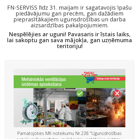
FN-SERVISS līdz 31. maijam ir sagatavojis īpašu
piedāvājumu gan precēm, gan dažādiem
pieprasītākajiem ugunsdrošības un darba
aizsardzības pakalpojumiem.
Nespēlējies ar uguni! Pavasaris ir īstais laiks,
lai sakoptu gan sava mājokļa, gan uzņēmuma
teritoriju!
Pamatojoties MK noteikumu Nr.238 ''Ugunsdrošības