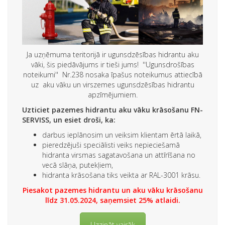
Ja uzņēmuma teritorijā ir ugunsdzēsības hidrantu aku
vāki, šis piedāvājums ir tieši jums! ''Ugunsdrošības
noteikumi'' Nr.238 nosaka īpašus noteikumus attiecībā
uz aku vāku un virszemes ugunsdzēsības hidrantu
apzīmējumiem.
Uzticiet pazemes hidrantu aku vāku krāsošanu FN-
SERVISS, un esiet droši, ka:
darbus ieplānosim un veiksim klientam ērtā laikā,
pieredzējuši speciālisti veiks nepieciešamā
hidranta virsmas sagatavošana un attīrīšana no
vecā slāņa, putekļiem,
hidranta krāsošana tiks veikta ar RAL-3001 krāsu.
Piesakot pazemes hidrantu un aku vāku krāsošanu
līdz 31.05.2024, saņemsiet 25% atlaidi.
Uzzināt vairāk