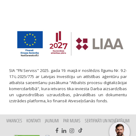
SIA "FN Serviss" 2025. gada 19. maijā ir noslēdzis līgumu Nr. 9.2-
17-L-2025/775 ar Latvijas Investīciju un attīstības aģentūru par
atbalsta saņemšanu pasākuma "Atbalsts procesu digitalizācijai
komercdarbībā", kura ietvaros tika ieviesta Darba aizsardzības
un ugunsdrošības uzraudzības, pārvaldības un dokumentu
izstrādes platforma, ko finansē Atveseļošanās fonds.
VAKANCES
KONTAKTI
JAUNUMI
PAR MUMS
SERTIFIKĀTI UN NOVĒRTĒJUMI