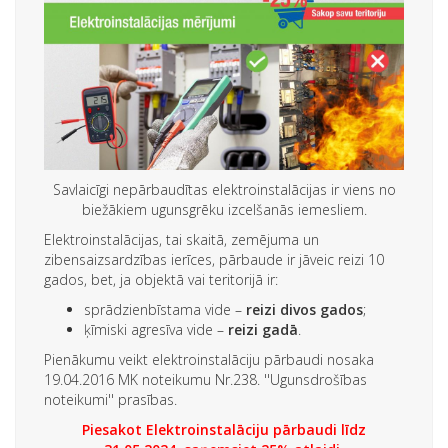
Savlaicīgi nepārbaudītas elektroinstalācijas ir viens no
biežākiem ugunsgrēku izcelšanās iemesliem.
Elektroinstalācijas, tai skaitā, zemējuma un
zibensaizsardzības ierīces, pārbaude ir jāveic reizi 10
gados, bet, ja objektā vai teritorijā ir:
sprādzienbīstama vide –
reizi divos gados
;
ķīmiski agresīva vide –
reizi gadā
.
Pienākumu veikt elektroinstalāciju pārbaudi nosaka
19.04.2016 MK noteikumu Nr.238. ''Ugunsdrošības
noteikumi'' prasības.
Piesakot Elektroinstalāciju pārbaudi līdz