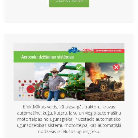
Efektīvākais veids, kā aizsargāt traktoru, kravas
automašīnu, kuģu, kuteru, laivu un vieglo automašīnu
motortelpas no ugunsgrēka, ir uzstādīt automātisko
ugunsdzēsības sistēmu motortelpā, kas automātiski
nodzēsīs izcēlušos ugunsgrēku.