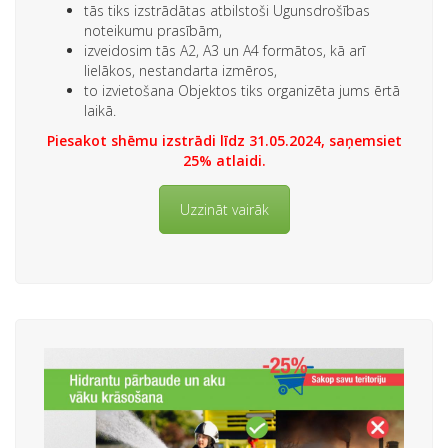
tās tiks izstrādātas atbilstoši Ugunsdrošības
noteikumu prasībām,
izveidosim tās A2, A3 un A4 formātos, kā arī
lielākos, nestandarta izmēros,
to izvietošana Objektos tiks organizēta jums ērtā
laikā.
Piesakot shēmu izstrādi līdz 31.05.2024, saņemsiet
25% atlaidi.
Uzzināt vairāk