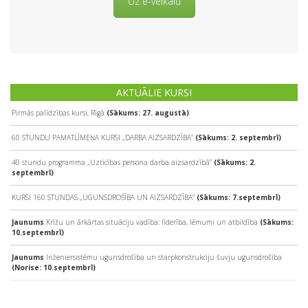
Uz e-veikalu
AKTUĀLIE KURSI
Pirmās palīdzības kursi, Rīgā
(Sākums: 27. augustā)
60 STUNDU PAMATLĪMEŅA KURSI „DARBA AIZSARDZĪBA”
(Sākums: 2. septembrī)
40 stundu programma „Uzticības persona darba aizsardzībā”
(Sākums: 2.
septembrī)
KURSI 160 STUNDAS „UGUNSDROŠĪBA UN AIZSARDZĪBA”
(Sākums: 7.septembrī)
Jaunums
Krīžu un ārkārtas situāciju vadība: līderība, lēmumi un atbildība
(Sākums:
10.septembrī)
Jaunums
Inženiersistēmu ugunsdrošība un starpkonstrukciju šuvju ugunsdrošība
(Norise: 10.septembrī)