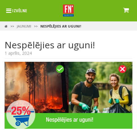
IZVĒLNE
JAUNUMI
NESPĒLĒJIES AR UGUNI!
>>
>>
Nespēlējies ar uguni!
1 aprīlis, 2024