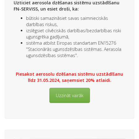
Uzticiet aerosola dzēšanas sistēmu uzstādīšanu
FN-SERVISS, un esiet droši, ka:
būtiski samazināsiet savas saimnieciskās
darbības riskus,
izslēgsiet cilvēciskās darbības/bezdarbības riski
ugunsgrēka gadījumā,
sistēma atbilst Eiropas standartam EN15276
''Stacionārās ugunsdzēsības sistēmas. Aerasola
ugunsdzēsības sistēmas''.
Piesakot aerosolu dzēšanas sistēmu uzstādīšanu
līdz 31.05.2024, saņemsiet 20% atlaidi.
Uzzināt vairāk