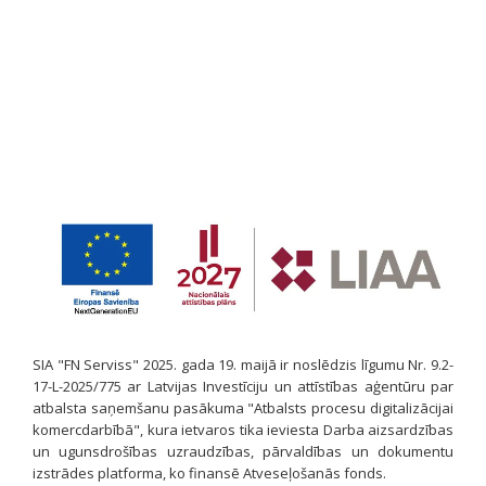
SIA "FN Serviss" 2025. gada 19. maijā ir noslēdzis līgumu Nr. 9.2-
17-L-2025/775 ar Latvijas Investīciju un attīstības aģentūru par
atbalsta saņemšanu pasākuma "Atbalsts procesu digitalizācijai
komercdarbībā", kura ietvaros tika ieviesta Darba aizsardzības
un ugunsdrošības uzraudzības, pārvaldības un dokumentu
izstrādes platforma, ko finansē Atveseļošanās fonds.