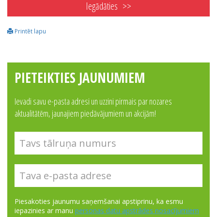
Iegādāties
Printēt lapu
PIETEIKTIES JAUNUMIEM
Ievadi savu e-pasta adresi un uzzini pirmais par nozares
aktualitātēm, jaunajiem piedāvājumiem un akcijām!
Piesakoties jaunumu saņemšanai apstiprinu, ka esmu
iepazinies ar manu
personas datu apstrādes nosacījumiem