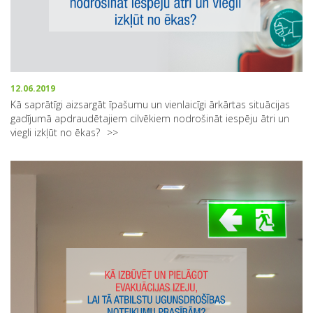
12.06.2019
Kā saprātīgi aizsargāt īpašumu un vienlaicīgi ārkārtas situācijas
gadījumā apdraudētajiem cilvēkiem nodrošināt iespēju ātri un
viegli izkļūt no ēkas?