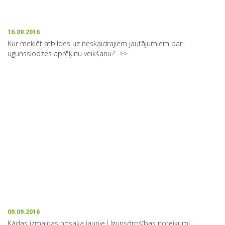
16.09.2016
Kur meklēt atbildes uz neskaidrajiem jautājumiem par
ugunsslodzes aprēķinu veikšanu?
09.09.2016
Kādas izmaiņas nosaka jaunie Ugunsdrošības noteikumi