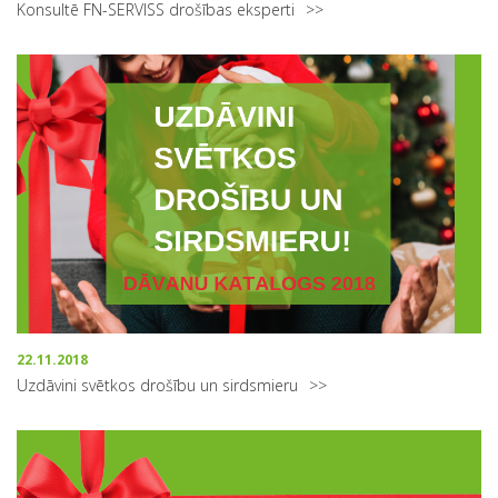
Konsultē FN-SERVISS drošības eksperti
22.11.2018
Uzdāvini svētkos drošību un sirdsmieru