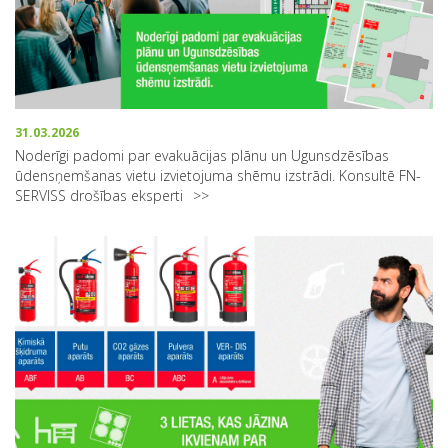
31.03.2026
Noderīgi padomi par evakuācijas plānu un Ugunsdzēsības
ūdensņemšanas vietu izvietojuma shēmu izstrādi. Konsultē FN-
SERVISS drošības eksperti