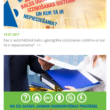
19.07.2017
Kas ir automātiskā balss ugunsgrēka izziņošanas sistēma un kur
tā ir nepieciešama?