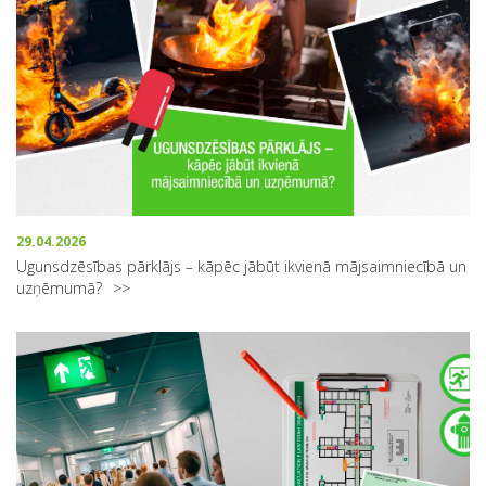
29.04.2026
Ugunsdzēsības pārklājs – kāpēc jābūt ikvienā mājsaimniecībā un
uzņēmumā?