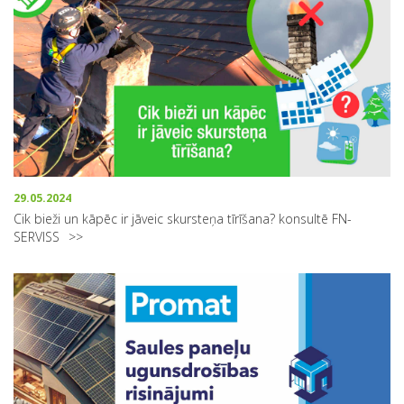
29.05.2024
Cik bieži un kāpēc ir jāveic skursteņa tīrīšana? konsultē FN-
SERVISS