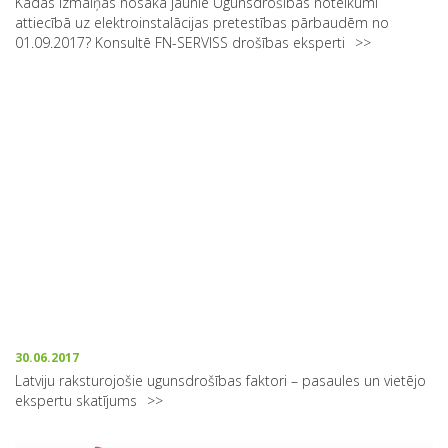
Kādas izmaiņas nosaka jaunie Ugunsdrošības noteikumi
attiecībā uz elektroinstalācijas pretestības pārbaudēm no
01.09.2017? Konsultē FN-SERVISS drošības eksperti
30.06.2017
Latviju raksturojošie ugunsdrošības faktori – pasaules un vietējo
ekspertu skatījums